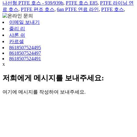
나선형 PTFE 호스 - 939/939b
,
PTFE 호스 E85
,
PTFE 라이닝 연
료 호스
,
PTFE 편조 호스
,
6an PTFE 연료 라인
,
PTFE 호스
,
이메일 보내기
줄리 리
샤론 쉬
카르셀
8618507524495
8618507524497
8618507524491
x
저희에게 메시지를 보내주세요:
여기에 메시지를 작성하여 보내주세요.