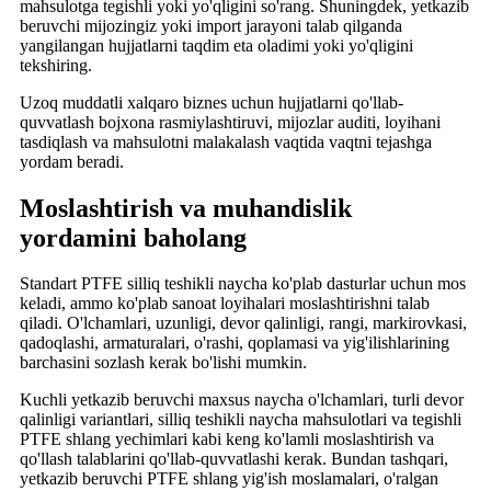
mahsulotga tegishli yoki yo'qligini so'rang. Shuningdek, yetkazib
beruvchi mijozingiz yoki import jarayoni talab qilganda
yangilangan hujjatlarni taqdim eta oladimi yoki yo'qligini
tekshiring.
Uzoq muddatli xalqaro biznes uchun hujjatlarni qo'llab-
quvvatlash bojxona rasmiylashtiruvi, mijozlar auditi, loyihani
tasdiqlash va mahsulotni malakalash vaqtida vaqtni tejashga
yordam beradi.
Moslashtirish va muhandislik
yordamini baholang
Standart PTFE silliq teshikli naycha ko'plab dasturlar uchun mos
keladi, ammo ko'plab sanoat loyihalari moslashtirishni talab
qiladi. O'lchamlari, uzunligi, devor qalinligi, rangi, markirovkasi,
qadoqlashi, armaturalari, o'rashi, qoplamasi va yig'ilishlarining
barchasini sozlash kerak bo'lishi mumkin.
Kuchli yetkazib beruvchi maxsus naycha o'lchamlari, turli devor
qalinligi variantlari, silliq teshikli naycha mahsulotlari va tegishli
PTFE shlang yechimlari kabi keng ko'lamli moslashtirish va
qo'llash talablarini qo'llab-quvvatlashi kerak. Bundan tashqari,
yetkazib beruvchi PTFE shlang yig'ish moslamalari, o'ralgan