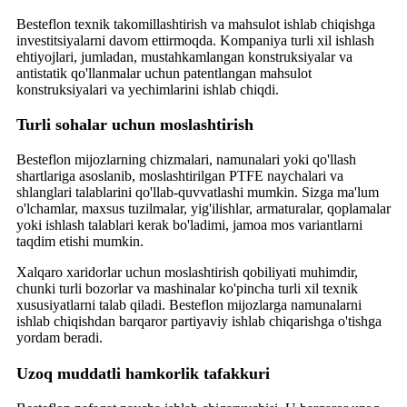
Besteflon texnik takomillashtirish va mahsulot ishlab chiqishga
investitsiyalarni davom ettirmoqda. Kompaniya turli xil ishlash
ehtiyojlari, jumladan, mustahkamlangan konstruksiyalar va
antistatik qo'llanmalar uchun patentlangan mahsulot
konstruksiyalari va yechimlarini ishlab chiqdi.
Turli sohalar uchun moslashtirish
Besteflon mijozlarning chizmalari, namunalari yoki qo'llash
shartlariga asoslanib, moslashtirilgan PTFE naychalari va
shlanglari talablarini qo'llab-quvvatlashi mumkin. Sizga ma'lum
o'lchamlar, maxsus tuzilmalar, yig'ilishlar, armaturalar, qoplamalar
yoki ishlash talablari kerak bo'ladimi, jamoa mos variantlarni
taqdim etishi mumkin.
Xalqaro xaridorlar uchun moslashtirish qobiliyati muhimdir,
chunki turli bozorlar va mashinalar ko'pincha turli xil texnik
xususiyatlarni talab qiladi. Besteflon mijozlarga namunalarni
ishlab chiqishdan barqaror partiyaviy ishlab chiqarishga o'tishga
yordam beradi.
Uzoq muddatli hamkorlik tafakkuri