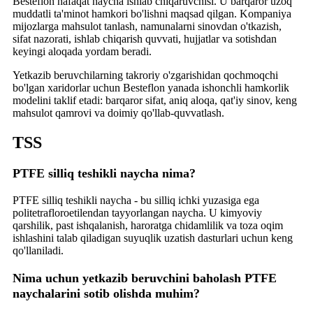
Besteflon nafaqat naycha ishlab chiqaruvchisi. U barqaror uzoq
muddatli ta'minot hamkori bo'lishni maqsad qilgan. Kompaniya
mijozlarga mahsulot tanlash, namunalarni sinovdan o'tkazish,
sifat nazorati, ishlab chiqarish quvvati, hujjatlar va sotishdan
keyingi aloqada yordam beradi.
Yetkazib beruvchilarning takroriy o'zgarishidan qochmoqchi
bo'lgan xaridorlar uchun Besteflon yanada ishonchli hamkorlik
modelini taklif etadi: barqaror sifat, aniq aloqa, qat'iy sinov, keng
mahsulot qamrovi va doimiy qo'llab-quvvatlash.
TSS
PTFE silliq teshikli naycha nima?
PTFE silliq teshikli naycha - bu silliq ichki yuzasiga ega
politetrafloroetilendan tayyorlangan naycha. U kimyoviy
qarshilik, past ishqalanish, haroratga chidamlilik va toza oqim
ishlashini talab qiladigan suyuqlik uzatish dasturlari uchun keng
qo'llaniladi.
Nima uchun yetkazib beruvchini baholash PTFE
naychalarini sotib olishda muhim?