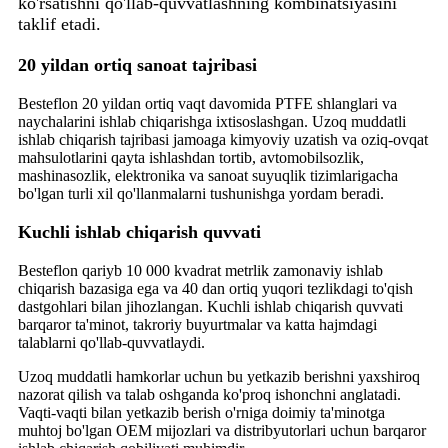
ko'rsatishni qo'llab-quvvatlashning kombinatsiyasini
taklif etadi.
20 yildan ortiq sanoat tajribasi
Besteflon 20 yildan ortiq vaqt davomida PTFE shlanglari va
naychalarini ishlab chiqarishga ixtisoslashgan. Uzoq muddatli
ishlab chiqarish tajribasi jamoaga kimyoviy uzatish va oziq-ovqat
mahsulotlarini qayta ishlashdan tortib, avtomobilsozlik,
mashinasozlik, elektronika va sanoat suyuqlik tizimlarigacha
bo'lgan turli xil qo'llanmalarni tushunishga yordam beradi.
Kuchli ishlab chiqarish quvvati
Besteflon qariyb 10 000 kvadrat metrlik zamonaviy ishlab
chiqarish bazasiga ega va 40 dan ortiq yuqori tezlikdagi to'qish
dastgohlari bilan jihozlangan. Kuchli ishlab chiqarish quvvati
barqaror ta'minot, takroriy buyurtmalar va katta hajmdagi
talablarni qo'llab-quvvatlaydi.
Uzoq muddatli hamkorlar uchun bu yetkazib berishni yaxshiroq
nazorat qilish va talab oshganda ko'proq ishonchni anglatadi.
Vaqti-vaqti bilan yetkazib berish o'rniga doimiy ta'minotga
muhtoj bo'lgan OEM mijozlari va distribyutorlari uchun barqaror