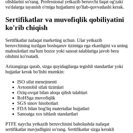
olishlarini so'rang. Professional yetkazib beruvchi faqat og'zaki
va'dalarga tayanish o'rniga hujjatlarni qo'llab-quvvatlashi kerak.
Sertifikatlar va muvofiqlik qobiliyatini
ko'rib chiqish
Sertifikatlar nafaqat marketing uchun. Ular yetkazib
beruvchining tuzilgan boshqaruv tizimiga ega ekanligini va uning
mahsulotlari ma'lum bozor yoki sanoat talablariga javob bera
olishini ko'rsatadi.
Arizangizga qarab, sizga quyidagilarga tegishli standartlar yoki
hujjatlar kerak bo'lishi mumkin:
ISO sifat menejmenti
Avtomobil sifati tizimlari
Oziq-ovqat bilan aloqa qilish talablari
RoHSga muvofiqlik
SGS sinov hisobotlari
FDA bilan bog'liq materiallar hujjatlari
Sanoatga xos ishlash standartlari
PTFE naycha yetkazib beruvchisini baholashda nafaqat
sertifikatlar mavjudligini so'rang. Sertifikatlar sizga kerakli