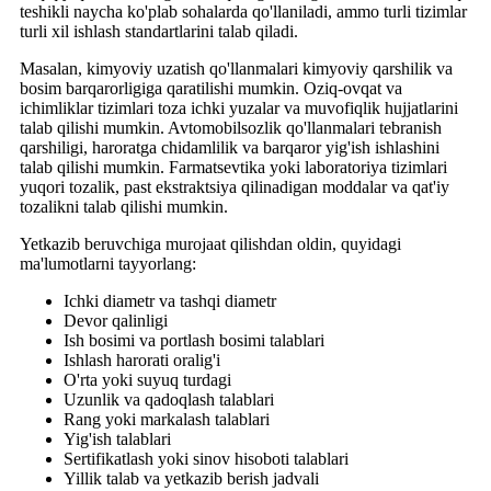
teshikli naycha ko'plab sohalarda qo'llaniladi, ammo turli tizimlar
turli xil ishlash standartlarini talab qiladi.
Masalan, kimyoviy uzatish qo'llanmalari kimyoviy qarshilik va
bosim barqarorligiga qaratilishi mumkin. Oziq-ovqat va
ichimliklar tizimlari toza ichki yuzalar va muvofiqlik hujjatlarini
talab qilishi mumkin. Avtomobilsozlik qo'llanmalari tebranish
qarshiligi, haroratga chidamlilik va barqaror yig'ish ishlashini
talab qilishi mumkin. Farmatsevtika yoki laboratoriya tizimlari
yuqori tozalik, past ekstraktsiya qilinadigan moddalar va qat'iy
tozalikni talab qilishi mumkin.
Yetkazib beruvchiga murojaat qilishdan oldin, quyidagi
ma'lumotlarni tayyorlang:
Ichki diametr va tashqi diametr
Devor qalinligi
Ish bosimi va portlash bosimi talablari
Ishlash harorati oralig'i
O'rta yoki suyuq turdagi
Uzunlik va qadoqlash talablari
Rang yoki markalash talablari
Yig'ish talablari
Sertifikatlash yoki sinov hisoboti talablari
Yillik talab va yetkazib berish jadvali