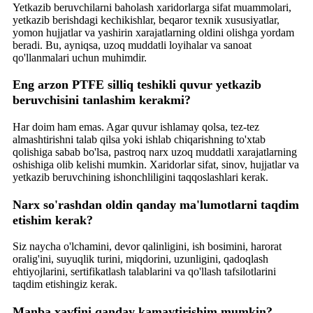
Yetkazib beruvchilarni baholash xaridorlarga sifat muammolari,
yetkazib berishdagi kechikishlar, beqaror texnik xususiyatlar,
yomon hujjatlar va yashirin xarajatlarning oldini olishga yordam
beradi. Bu, ayniqsa, uzoq muddatli loyihalar va sanoat
qo'llanmalari uchun muhimdir.
Eng arzon PTFE silliq teshikli quvur yetkazib
beruvchisini tanlashim kerakmi?
Har doim ham emas. Agar quvur ishlamay qolsa, tez-tez
almashtirishni talab qilsa yoki ishlab chiqarishning to'xtab
qolishiga sabab bo'lsa, pastroq narx uzoq muddatli xarajatlarning
oshishiga olib kelishi mumkin. Xaridorlar sifat, sinov, hujjatlar va
yetkazib beruvchining ishonchliligini taqqoslashlari kerak.
Narx so'rashdan oldin qanday ma'lumotlarni taqdim
etishim kerak?
Siz naycha o'lchamini, devor qalinligini, ish bosimini, harorat
oralig'ini, suyuqlik turini, miqdorini, uzunligini, qadoqlash
ehtiyojlarini, sertifikatlash talablarini va qo'llash tafsilotlarini
taqdim etishingiz kerak.
Manba xavfini qanday kamaytirishim mumkin?