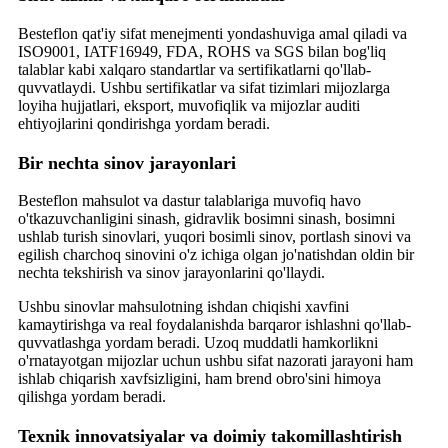
Besteflon qat'iy sifat menejmenti yondashuviga amal qiladi va
ISO9001, IATF16949, FDA, ROHS va SGS bilan bog'liq
talablar kabi xalqaro standartlar va sertifikatlarni qo'llab-
quvvatlaydi. Ushbu sertifikatlar va sifat tizimlari mijozlarga
loyiha hujjatlari, eksport, muvofiqlik va mijozlar auditi
ehtiyojlarini qondirishga yordam beradi.
Bir nechta sinov jarayonlari
Besteflon mahsulot va dastur talablariga muvofiq havo
o'tkazuvchanligini sinash, gidravlik bosimni sinash, bosimni
ushlab turish sinovlari, yuqori bosimli sinov, portlash sinovi va
egilish charchoq sinovini o'z ichiga olgan jo'natishdan oldin bir
nechta tekshirish va sinov jarayonlarini qo'llaydi.
Ushbu sinovlar mahsulotning ishdan chiqishi xavfini
kamaytirishga va real foydalanishda barqaror ishlashni qo'llab-
quvvatlashga yordam beradi. Uzoq muddatli hamkorlikni
o'rnatayotgan mijozlar uchun ushbu sifat nazorati jarayoni ham
ishlab chiqarish xavfsizligini, ham brend obro'sini himoya
qilishga yordam beradi.
Texnik innovatsiyalar va doimiy takomillashtirish