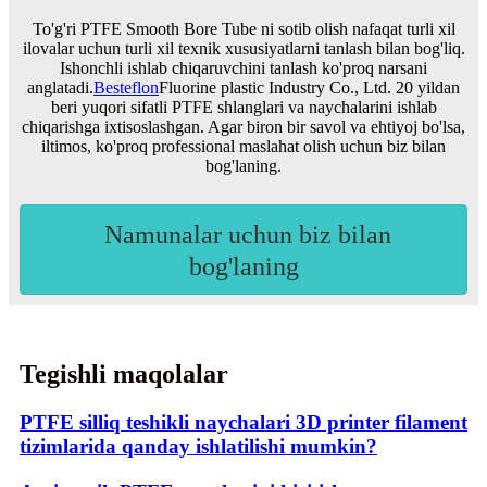
To'g'ri PTFE Smooth Bore Tube ni sotib olish nafaqat turli xil
ilovalar uchun turli xil texnik xususiyatlarni tanlash bilan bog'liq.
Ishonchli ishlab chiqaruvchini tanlash ko'proq narsani
anglatadi.
Besteflon
Fluorine plastic Industry Co., Ltd. 20 yildan
beri yuqori sifatli PTFE shlanglari va naychalarini ishlab
chiqarishga ixtisoslashgan. Agar biron bir savol va ehtiyoj bo'lsa,
iltimos, ko'proq professional maslahat olish uchun biz bilan
bog'laning.
Namunalar uchun biz bilan
bog'laning
Tegishli maqolalar
PTFE silliq teshikli naychalari 3D printer filament
tizimlarida qanday ishlatilishi mumkin?