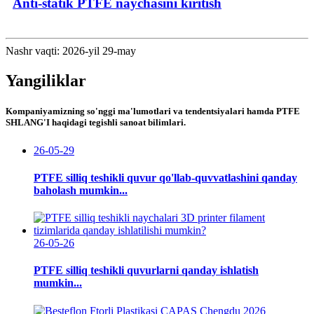
Anti-statik PTFE naychasini kiritish
Nashr vaqti: 2026-yil 29-may
Yangiliklar
Kompaniyamizning so'nggi ma'lumotlari va tendentsiyalari hamda PTFE
SHLANG'I haqidagi tegishli sanoat bilimlari.
26-05-29
PTFE silliq teshikli quvur qo'llab-quvvatlashini qanday
baholash mumkin...
26-05-26
PTFE silliq teshikli quvurlarni qanday ishlatish
mumkin...