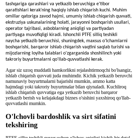
tashqariga qarashlari va yetkazib beruvchiga e'tibor
'
qaratishlari kerak
ning haqiqiy ishlab chiqarish kuchi. Muhim
omillar qatoriga zavod hajmi, umumiy ishlab chiqarish quvvati,
ekstruziya uskunalarining holati, jarayonni boshqarish usullari,
operator tajribasi, asboblarning aniqligi va partiyadan
partiyaga muvofiqligi kiradi. Ishonchli PTFE silliq teshikli
naycha yetkazib beruvchisi, shuningdek, maxsus o'lchamlarni
boshqarishi, barqaror ishlab chiqarish vaqtini saqlab turishi va
mijozlarning loyiha talablari o'zgarganida shoshilinch yoki
takroriy buyurtmalarni qo'llab-quvvatlashi kerak.
Agar siz uzoq muddatli hamkorlikni rejalashtirmoqchi bo'lsangiz,
ishlab chiqarish quvvati juda muhimdir. Kichik yetkazib beruvchi
namunaviy buyurtmalarni bajarishi mumkin, ammo katta
hajmdagi yoki takroriy buyurtmalar bilan qiynaladi. Kuchliroq
ishlab chiqarish quvvatiga ega yetkazib beruvchi barqaror
yetkazib berish va kelajakdagi biznes o'sishini yaxshiroq qo'llab-
quvvatlashi mumkin.
O'lchovli bardoshlik va sirt sifatini
tekshiring
PTFE silliq teshikli quvur uchun o'lchov aniqligi kichik bir detal