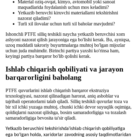
Material oziq-ovqat, kimyo, avtomobil yoki sanoat
maqsadlarida foydalanish uchun mos keladimi?
Yetkazib beruvchi kiruvchi materiallarni tekshirishni
nazorat qiladimi?
Turli xil ilovalar uchun turli xil baholar mavjudmi?
Ishonchli PTFE silliq teshikli naycha yetkazib beruvchisi xom
ashyoni nazorat qilish jarayoniga ega bo'lishi kerak. Bu, ayniqsa,
uzoq muddatli takroriy buyurtmalarga muhtoj bo'lgan mijozlar
uchun juda muhimdir. Birinchi partiya yaxshi ko'rinsa ham,
keyingi partiya barqaror bo'lib qolishi kerak.
Ishlab chiqarish qobiliyati va jarayon
barqarorligini baholang
PTFE quvurlarini ishlab chiqarish barqaror ekstruziya
texnologiyasi, nazorat qilinadigan harorat, aniq asboblar va
tajribali operatorlarni talab qiladi. Silliq teshikli quvurlar toza va
bir xil ichki yuzaga muhtoj, chunki ichki devor suyuqlik oqimiga,
qoldiqlarni nazorat qilishga, bosim samaradorligiga va tozalash
samaradorligiga bevosita ta'sir qiladi.
'
Yetkazib beruvchini tekshirishda
ishlab chiqarish qobiliyatiga
ega bo'lgan holda, xaridorlar zavodning asosiy taqdimotlaridan