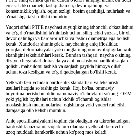
emas. Ichki diametr, tashqi diametr, devor qalinligi va
konsentriklik yig'ish, oqim tezligi, bosim qarshiligi, muhrlash va
o'rnatishga ta'sir qilishi mumkin.
Yuqori sifatli PTFE naychasi suyuqlikning ishonchli o'tkazilishini
va to'g'ri o'rnatilishini ta'minlash uchun silliq ichki yuzasi, bir xil
devor qalinligi va barqaror ichki va tashqi diametrga ega bo'lishi
kerak. Xaridorlar shuningdek, naychaning aniq iflosliklar,
yoriqlar, deformatsiyalar yoki ranglarning nomuvofiqligidan xoli
ekanligini tekshirishlari kerak. Bundan tashqari, naycha o'zining
dizayn chegaralari doirasida yaxshi moslashuvchanlikni saqlab
qolishi, mahsulotni tashish va saqlash paytida himoya qilish
uchun toza kesilgan va to'g'ri qadoqlangan bo'lishi kerak.
Yetkazib beruvchidan bardoshlik standartlari va tekshirish
usullari haqida so'rashingiz kerak. Iloji bo'lsa, ommaviy
buyurtma berishdan oldin namunaviy o'lchovlarni so'rang. OEM
yoki yig'ish loyihalari uchun kichik o'lchamli og'ishlar
moslashtirish muammolariga, oqishlarga yoki yuqori rad etish
darajasiga olib kelishi mumkin.
Aniq spetsifikatsiyalarni taqdim eta oladigan va takrorlanadigan
bardoshlik nazoratini saqlab tura oladigan yetkazib beruvchi
uzoq muddatli hamkorlik uchun ko'proq mos keladi.