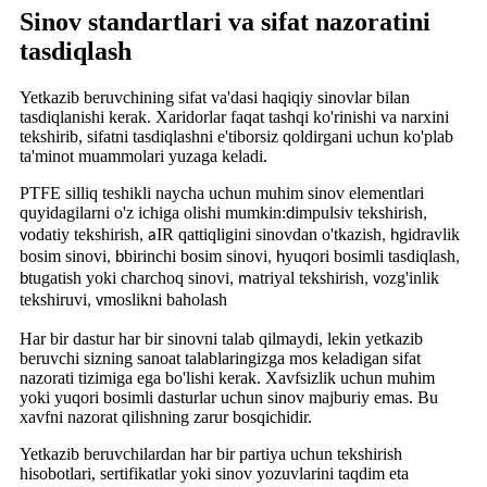
Sinov standartlari va sifat nazoratini
tasdiqlash
Yetkazib beruvchining sifat va'dasi haqiqiy sinovlar bilan
tasdiqlanishi kerak. Xaridorlar faqat tashqi ko'rinishi va narxini
tekshirib, sifatni tasdiqlashni e'tiborsiz qoldirgani uchun ko'plab
ta'minot muammolari yuzaga keladi.
PTFE silliq teshikli naycha uchun muhim sinov elementlari
quyidagilarni o'z ichiga olishi mumkin:
impulsiv tekshirish
d
,
odatiy tekshirish
IR qattiqligini sinovdan o'tkazish
gidravlik
v
, a
, h
bosim sinovi
birinchi bosim sinovi
yuqori bosimli tasdiqlash
, b
, h
,
tugatish yoki charchoq sinovi
atriyal tekshirish
ozg'inlik
b
, m
, v
tekshiruvi
moslikni baholash
, v
Har bir dastur har bir sinovni talab qilmaydi, lekin yetkazib
beruvchi sizning sanoat talablaringizga mos keladigan sifat
nazorati tizimiga ega bo'lishi kerak. Xavfsizlik uchun muhim
yoki yuqori bosimli dasturlar uchun sinov majburiy emas. Bu
xavfni nazorat qilishning zarur bosqichidir.
Yetkazib beruvchilardan har bir partiya uchun tekshirish
hisobotlari, sertifikatlar yoki sinov yozuvlarini taqdim eta