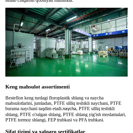
ishlab chiqarish qobiliyati muhimdir.
Keng mahsulot assortimenti
Besteflon keng turdagi floroplastik shlang va naycha
mahsulotlarini, jumladan, PTFE silliq teshikli naychani, PTFE
burama naychani taqdim etadi.
, PTFE silliq teshikli
naycha
shlang, PTFE o'ralgan shlang, PTFE shlang yig'ish moslamalari,
PTFE tormoz shlangi, FEP trubkasi va PFA trubkasi.
Sifat tizimi va xalqaro sertifikatlar