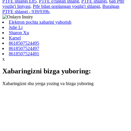
PTFE shlangi E85
,
PTFE o'ralgan shlang
,
PTFE shlangi
,
6an Ptfe
yoqilg'i liniyasi
,
Ptfe bilan qoplangan yoqilg'i shlangi
,
Buralgan
PTFE shlangi - 939/939b
,
Elektron pochta xabarini yuborish
Julie Li
Sharon Xu
Karsel
8618507524495
8618507524497
8618507524491
x
Xabaringizni bizga yuboring:
Xabaringizni shu yerga yozing va bizga yuboring