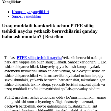
Yangiliklar
Kompaniya yangiliklari
Sanoat yangiliklari
Uzoq muddatli hamkorlik uchun PTFE silliq
teshikli naycha yetkazib beruvchilarini qanday
baholash mumkin? | Besteflon
Tanlash
PTFE silliq teshikli naycha
Yetkazib beruvchi nafaqat
narxlarni taqqoslash bilan shug'ullanadi. Sanoat xaridorlari, OEM
ishlab chiqaruvchilari, kimyoviy qayta ishlash kompaniyalari,
avtomobil tizimlarini ishlab chiqaruvchilar, oziq-ovqat uskunalari
ishlab chiqaruvchilari va farmatsevtika loyihalari uchun haqiqiy
savol shundaki, yetkazib beruvchi barqaror sifat, takrorlanadigan
ishlab chiqarish, texnik aloqa, yetkazib berishni nazorat qilish va
uzoq muddatli xavfni kamaytirishni qo'llab-quvvatlay oladimi.
PTFE naychasi tashqi tomondan oddiy ko'rinishi mumkin, ammo
uning ishlashi xom ashyoning sofligi, ekstruziya nazorati,
o'lchovli bardoshlik, devor qalinligining mustahkamligi, sirt
qoplamasi, bosimga chidamlilik, tozalash talablari, qadoqlash,