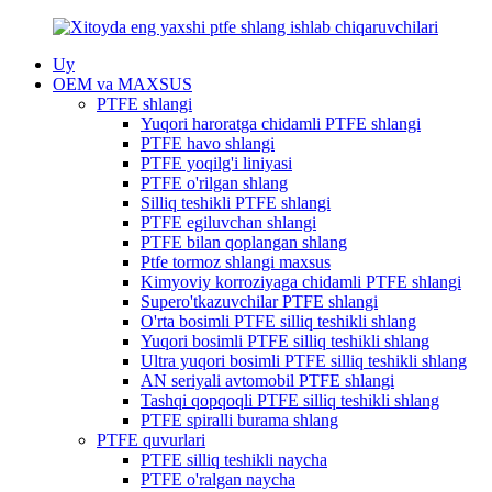
Uy
OEM va MAXSUS
PTFE shlangi
Yuqori haroratga chidamli PTFE shlangi
PTFE havo shlangi
PTFE yoqilg'i liniyasi
PTFE o'rilgan shlang
Silliq teshikli PTFE shlangi
PTFE egiluvchan shlangi
PTFE bilan qoplangan shlang
Ptfe tormoz shlangi maxsus
Kimyoviy korroziyaga chidamli PTFE shlangi
Supero'tkazuvchilar PTFE shlangi
O'rta bosimli PTFE silliq teshikli shlang
Yuqori bosimli PTFE silliq teshikli shlang
Ultra yuqori bosimli PTFE silliq teshikli shlang
AN seriyali avtomobil PTFE shlangi
Tashqi qopqoqli PTFE silliq teshikli shlang
PTFE spiralli burama shlang
PTFE quvurlari
PTFE silliq teshikli naycha
PTFE o'ralgan naycha