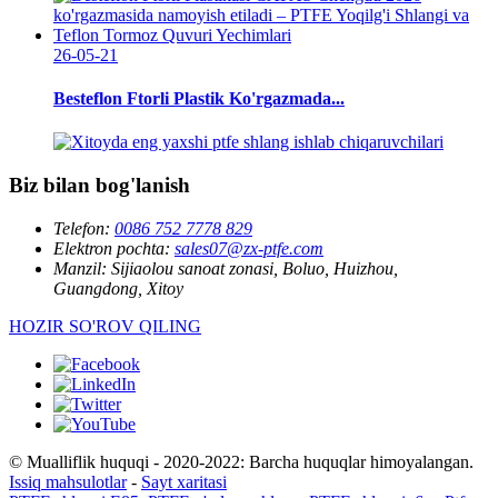
26-05-21
Besteflon Ftorli Plastik Ko'rgazmada...
Biz bilan bog'lanish
Telefon:
0086 752 7778 829
Elektron pochta:
sales07@zx-ptfe.com
Manzil:
Sijiaolou sanoat zonasi, Boluo, Huizhou,
Guangdong, Xitoy
HOZIR SO'ROV QILING
© Mualliflik huquqi - 2020-2022: Barcha huquqlar himoyalangan.
Issiq mahsulotlar
-
Sayt xaritasi