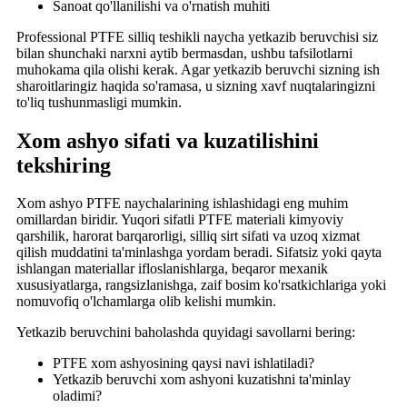
Sanoat qo'llanilishi va o'rnatish muhiti
Professional PTFE silliq teshikli naycha yetkazib beruvchisi siz
bilan shunchaki narxni aytib bermasdan, ushbu tafsilotlarni
muhokama qila olishi kerak. Agar yetkazib beruvchi sizning ish
sharoitlaringiz haqida so'ramasa, u sizning xavf nuqtalaringizni
to'liq tushunmasligi mumkin.
Xom ashyo sifati va kuzatilishini
tekshiring
Xom ashyo PTFE naychalarining ishlashidagi eng muhim
omillardan biridir. Yuqori sifatli PTFE materiali kimyoviy
qarshilik, harorat barqarorligi, silliq sirt sifati va uzoq xizmat
qilish muddatini ta'minlashga yordam beradi. Sifatsiz yoki qayta
ishlangan materiallar ifloslanishlarga, beqaror mexanik
xususiyatlarga, rangsizlanishga, zaif bosim ko'rsatkichlariga yoki
nomuvofiq o'lchamlarga olib kelishi mumkin.
Yetkazib beruvchini baholashda quyidagi savollarni bering:
PTFE xom ashyosining qaysi navi ishlatiladi?
Yetkazib beruvchi xom ashyoni kuzatishni ta'minlay
oladimi?