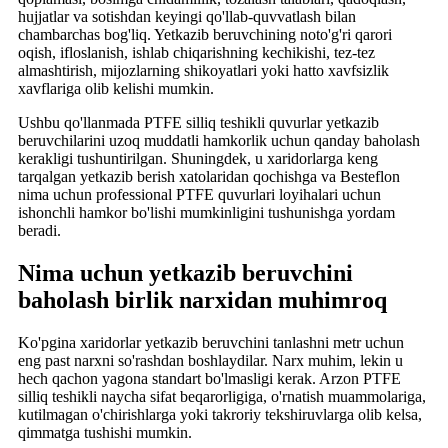
hujjatlar va sotishdan keyingi qo'llab-quvvatlash bilan
chambarchas bog'liq. Yetkazib beruvchining noto'g'ri qarori
oqish, ifloslanish, ishlab chiqarishning kechikishi, tez-tez
almashtirish, mijozlarning shikoyatlari yoki hatto xavfsizlik
xavflariga olib kelishi mumkin.
Ushbu qo'llanmada PTFE silliq teshikli quvurlar yetkazib
beruvchilarini uzoq muddatli hamkorlik uchun qanday baholash
kerakligi tushuntirilgan. Shuningdek, u xaridorlarga keng
tarqalgan yetkazib berish xatolaridan qochishga va Besteflon
nima uchun professional PTFE quvurlari loyihalari uchun
ishonchli hamkor bo'lishi mumkinligini tushunishga yordam
beradi.
Nima uchun yetkazib beruvchini
baholash birlik narxidan muhimroq
Ko'pgina xaridorlar yetkazib beruvchini tanlashni metr uchun
eng past narxni so'rashdan boshlaydilar. Narx muhim, lekin u
hech qachon yagona standart bo'lmasligi kerak. Arzon PTFE
silliq teshikli naycha sifat beqarorligiga, o'rnatish muammolariga,
kutilmagan o'chirishlarga yoki takroriy tekshiruvlarga olib kelsa,
qimmatga tushishi mumkin.