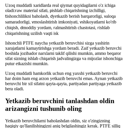
Uzoq muddatli xaridlarda real qiymat quyidagilarni o'z ichiga
oladi:
aw material sifati
ishlab chiqarishning izchilligi
r
, p
,
ishonchlilikni baholash
yetkazib berish barqarorligi
aloqa
t
, d
, v
samaradorligi
moslashtirish imkoniyati
shikoyatlarni ko'rib
, v
, v
chiqish
moddiy yordam
almashtirish chastotasi
ishlab
, d
, r
, r
chiqarishning uzilish vaqti isk
Ishonchli PTFE naycha yetkazib beruvchisi sizga yashirin
xarajatlarni kamaytirishga yordam beradi. Zaif yetkazib beruvchi
boshida jozibador narxlarni taklif qilishi mumkin, ammo beqaror
sifat sizning ishlab chiqarish jadvalingizga va mijozlar ishonchiga
putur etkazishi mumkin.
Uzoq muddatli hamkorlik uchun eng yaxshi yetkazib beruvchi
har doim ham eng arzon yetkazib beruvchi emas. Aynan yetkazib
beruvchi bir xil sifatni qayta-qayta, partiyadan partiyaga yetkazib
bera oladi.
Yetkazib beruvchini tanlashdan oldin
arizangizni tushunib oling
Yetkazib beruvchilarni baholashdan oldin, siz o'zingizning
haqiqiy qo'llanilishingizni aniq belgilashingiz kerak. PTFE silliq