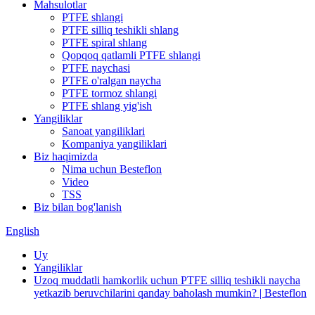
Mahsulotlar
PTFE shlangi
PTFE silliq teshikli shlang
PTFE spiral shlang
Qopqoq qatlamli PTFE shlangi
PTFE naychasi
PTFE o'ralgan naycha
PTFE tormoz shlangi
PTFE shlang yig'ish
Yangiliklar
Sanoat yangiliklari
Kompaniya yangiliklari
Biz haqimizda
Nima uchun Besteflon
Video
TSS
Biz bilan bog'lanish
English
Uy
Yangiliklar
Uzoq muddatli hamkorlik uchun PTFE silliq teshikli naycha
yetkazib beruvchilarini qanday baholash mumkin? | Besteflon