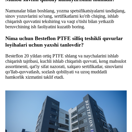
Namunalar bilan boshlang, yozma spetsifikatsiyalarni tasdiqlang,
sinov yozuvlarini so'rang, sertifikatlarni ko'rib chiqing, ishlab
chiqarish quvvatini tekshiring va vaqt o'tishi bilan yetkazib
beruvchining ish faoliyatini kuzatib boring.
Nima uchun Besteflon PTFE silliq teshikli quvurlar
loyihalari uchun yaxshi tanlovdir?
Besteflon 20 yildan ortiq PTFE shlang va naychalarini ishlab
chiqarish tajribasi, kuchli ishlab chiqarish quvvati, keng mahsulot
assortimenti, qat'iy sifat nazorati, xalqaro sertifikatlar, sinovlarni
qo'llab-quvvatlash, sozlash qobiliyati va uzoq muddatli
hamkorlik xizmatini taklif etadi.