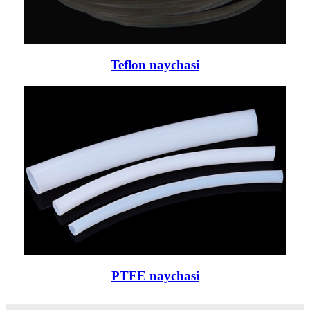
Teflon naychasi
PTFE naychasi