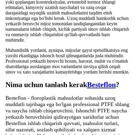
yoki qoplangan konstruksiyalar, avtomobil tormoz shlangi
eritmalari, kimyoviy uzatish naychalari va oziq-ovqat
darajasidagi suyuqlik uzatish mahsulotlarini taqdim etish
imkoniyatiga ega bo'lishi kerak. Uzoq muddatli hamkorlik uchun
yetkazib beruvchi mijoz tomonidan tasdiqlanganidan keyin
namunalarni ishlab chiqish, kichik partiyali sinov ishlab chiqarish
va ommaviy ishlab chiqarishni qo'llab-quvvatlashi ham
muhimdir.
Muhandislik yordami, ayniqsa, mijozlar qaysi spetsifikatsiya eng
yaxshi ekanligiga ishonch hosil qilmaganlarida juda muhimdir.
Professional yetkazib beruvchi bosim, harorat, muhit va o'rnatish
sharoitlariga asoslangan mos variantlarni tavsiya qilish orqali
sinov va xato xarajatlarini kamaytirishga yordam berishi mumkin.
Nima uchun tanlash kerak
Besteflon
?
Besteflon - floroplastik mahsulotlar sohasida uzoq
muddatli tajribaga ega bo'lgan professional PTFE shlang
va naycha ishlab chiqaruvchisi. Ishonchli PTFE naycha
yetkazib beruvchisini qidirayotgan xaridorlar uchun
Besteflon ishlab chiqarish quvvati, mahsulot turlari,
sifat nazorati, sozlash qobiliyati va xalqaro xizmat