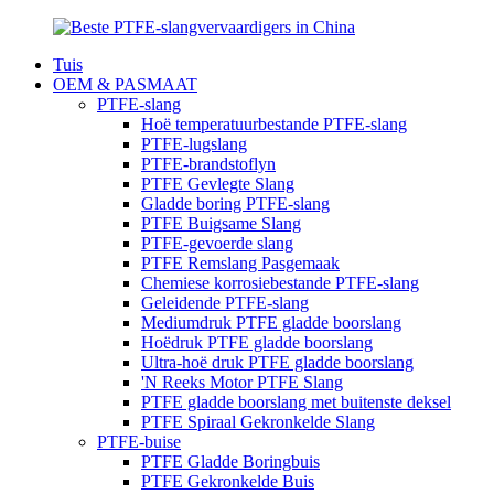
Tuis
OEM & PASMAAT
PTFE-slang
Hoë temperatuurbestande PTFE-slang
PTFE-lugslang
PTFE-brandstoflyn
PTFE Gevlegte Slang
Gladde boring PTFE-slang
PTFE Buigsame Slang
PTFE-gevoerde slang
PTFE Remslang Pasgemaak
Chemiese korrosiebestande PTFE-slang
Geleidende PTFE-slang
Mediumdruk PTFE gladde boorslang
Hoëdruk PTFE gladde boorslang
Ultra-hoë druk PTFE gladde boorslang
'N Reeks Motor PTFE Slang
PTFE gladde boorslang met buitenste deksel
PTFE Spiraal Gekronkelde Slang
PTFE-buise
PTFE Gladde Boringbuis
PTFE Gekronkelde Buis