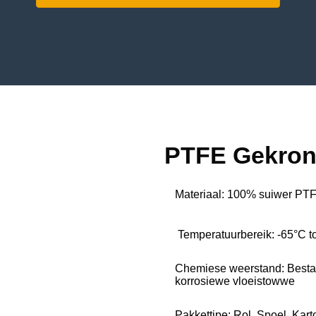
PTFE Gekron
Materiaal: 100% suiwer PT
Temperatuurbereik: -65°C to
Chemiese weerstand: Bestand
korrosiewe vloeistowwe
Pakkettipe: Rol, Spoel, Kart