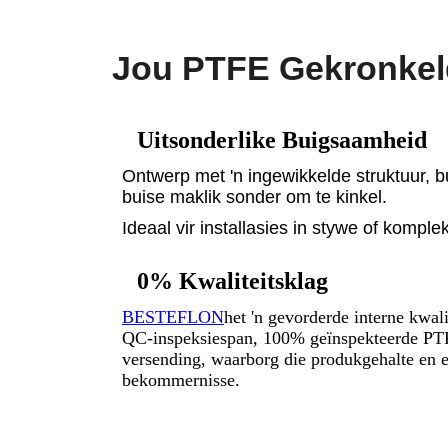
Jou PTFE Gekronkeld
Uitsonderlike Buigsaamheid
Ontwerp met 'n ingewikkelde struktuur, bu
buise maklik sonder om te kinkel.
Ideaal vir installasies in stywe of komple
0% Kwaliteitsklag
BESTEFLON
het 'n gevorderde interne kwali
QC-inspeksiespan, 100% geïnspekteerde PT
versending, waarborg die produkgehalte en e
bekommernisse.