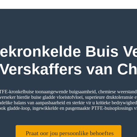
ekronkelde Buis Ve
Verskaffers van C
PTFE-kronkelbuise toonaangewende buigsaamheid, chemiese weerstand 
verseker hierdie buise gladde vloeistofvloei, superieure druktoleransie 
elike balans van aanpasbaarheid en sterkte vir u kritieke bedrywighed
ook gladde-loop, ingewikkelde en pasgemaakte PTFE-buisoplossings vir 
Praat oor jou persoonlike behoeftes