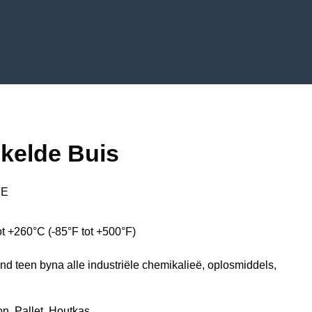
kelde Buis
FE
t +260°C (-85°F tot +500°F)
 teen byna alle industriële chemikalieë, oplosmiddels,
on, Pallet, Houtkas