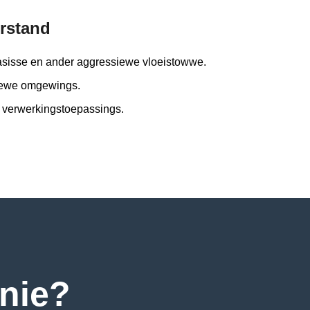
rstand
basisse en ander aggressiewe vloeistowwe.
siewe omgewings.
e verwerkingstoepassings.
 nie?