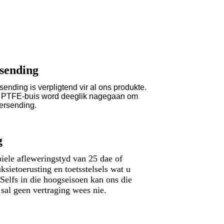
rsending
sending is verpligtend vir al ons produkte.
de PTFE-buis word deeglik nagegaan om
versending.
g
le afleweringstyd van 25 dae of
ksietoerusting en toetsstelsels wat u
Selfs in die hoogseisoen kan ons die
 sal geen vertraging wees nie.