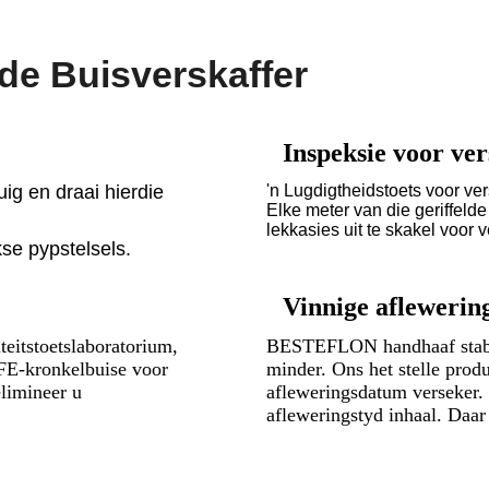
e Buisverskaffer
Inspeksie voor ve
ig en draai hierdie
'n Lugdigtheidstoets voor ver
Elke meter van die geriffel
lekkasies uit te skakel voor 
kse pypstelsels.
Vinnige aflewerin
teitstoetslaboratorium,
BESTEFLON handhaaf stabie
FE-kronkelbuise voor
minder. Ons het stelle produ
limineer u
afleweringsdatum verseker. 
afleweringstyd inhaal. Daar