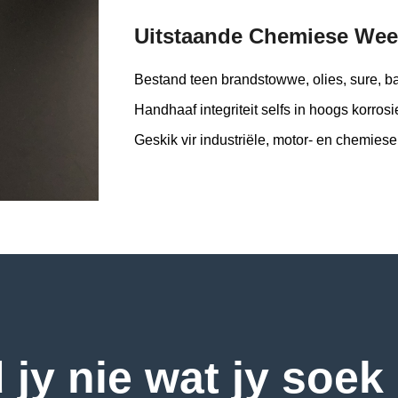
Uitstaande Chemiese Wee
Bestand teen brandstowwe, olies, sure, 
Handhaaf integriteit selfs in hoogs korro
Geskik vir industriële, motor- en chemies
 jy nie wat jy soek