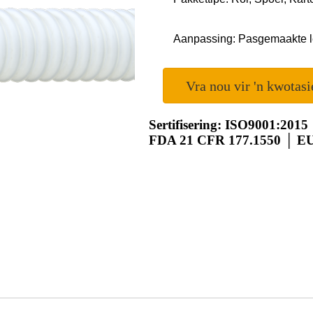
Aanpassing: Pasgemaakte l
Vra nou vir 'n kwotasi
Sertifisering: ISO9001:2015
FDA 21 CFR 177.1550 │ E