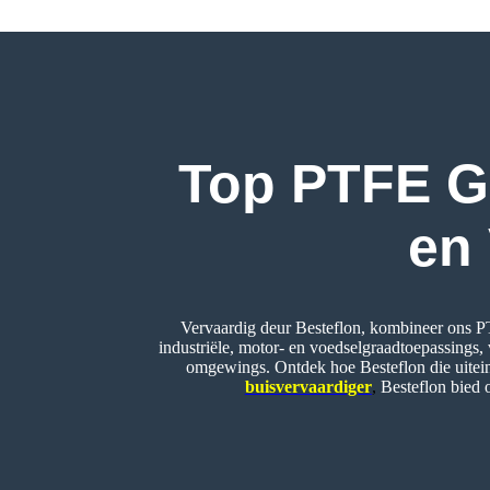
Top PTFE G
en 
Vervaardig deur Besteflon, kombineer ons 
industriële, motor- en voedselgraadtoepassings, 
omgewings. Ontdek hoe Besteflon die uiteind
buisvervaardiger
,
Besteflon bied 