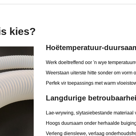
s kies?
Hoëtemperatuur-duursaa
Werk doeltreffend oor 'n wye temperatuurr
Weerstaan ​​uiterste hitte sonder om vorm of
Perfek vir toepassings met warm vloeisto
Langdurige betroubaarhe
Lae-wrywing, slytasiebestande materiaal v
Hoogs duursaam onder herhaalde buiging,
Verleng dienslewe, verlaag onderhoudsfr