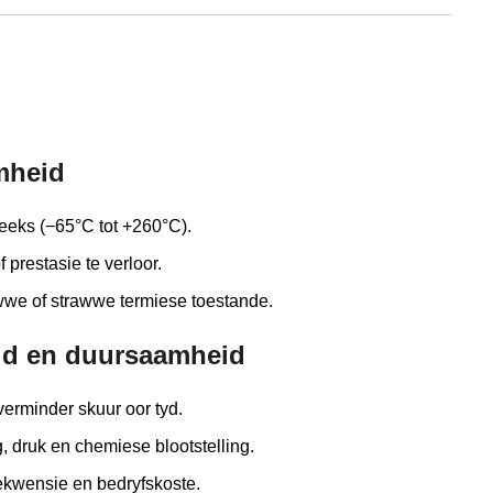
mheid
eeks (−65°C tot +260°C).
 prestasie te verloor.
wwe of strawwe termiese toestande.
id en duursaamheid
erminder skuur oor tyd.
 druk en chemiese blootstelling.
ekwensie en bedryfskoste.