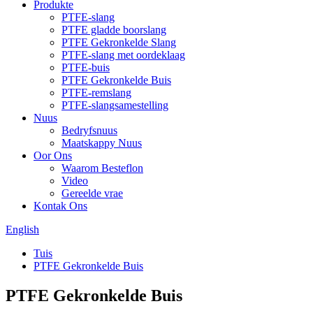
Produkte
PTFE-slang
PTFE gladde boorslang
PTFE Gekronkelde Slang
PTFE-slang met oordeklaag
PTFE-buis
PTFE Gekronkelde Buis
PTFE-remslang
PTFE-slangsamestelling
Nuus
Bedryfsnuus
Maatskappy Nuus
Oor Ons
Waarom Besteflon
Video
Gereelde vrae
Kontak Ons
English
Tuis
PTFE Gekronkelde Buis
PTFE Gekronkelde Buis