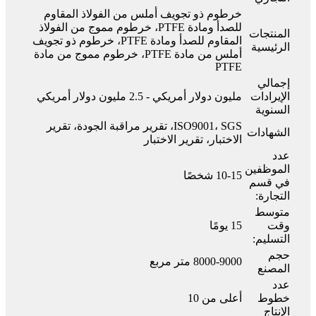
خرطوم ذو تجويف أملس من الفولاذ المقاوم
للصدأ ومادة PTFE، خرطوم مموج من الفولاذ
المنتجات
المقاوم للصدأ ومادة PTFE، خرطوم ذو تجويف
الرئيسية
أملس من مادة PTFE، خرطوم مموج من مادة
PTFE
إجمالي
الإيرادات
مليون دولار أمريكي - 2.5 مليون دولار أمريكي
السنوية
ISO9001، SGS، تقرير مراقبة الجودة، تقرير
الشهادات
الاختبار، تقرير الاختبار
عدد
الموظفين
10-15 شخصًا
في قسم
التجارة:
متوسط ​​
وقت
15 يومًا
التسليم:
حجم
8000-9000 متر مربع
المصنع
عدد
خطوط
أعلى من 10
الإنتاج