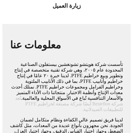
زيارة العميل
معلومات عنا
تأسست شركة هويتشو تشونغشين بيستفلون الصناعية
المحدودة عام ٢٠٠٥، وهي شركة تقنية متخصصة في إنتاج
وتطوير وبيع خراطيم PTFE. لدينا خبرة ٢٠ عامًا في إنتاج
خراطيم وأنابيب PTFE، بما في ذلك الأنابيب الملتوية
وخراطيم الفرامل ومجموعات خراطيم PTFE. نمتلك أحدث
معدات الإنتاج وأنظمة الاختبار. منتجاتنا ذات الأداء المتميز
والأسعار التنافسية تُباع في الأسواق المحلية والعالمية.
تُعد
شركة Besteflon أيضًا شركة مصنعة لخراطيم PTFE
للتطبيقات الصيدلانية.
لدينا فريق تصميم عالي الكفاءة ونظام متكامل لضمان
الجودة. نحن مجهزون بأنواع عديدة من المعدات، مثل كاشف
الضغط، وجهاز اختبار القياس الدقيق، وجهاز اختبار العزل،