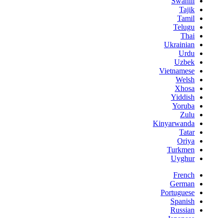
Swahili
Tajik
Tamil
Telugu
Thai
Ukrainian
Urdu
Uzbek
Vietnamese
Welsh
Xhosa
Yiddish
Yoruba
Zulu
Kinyarwanda
Tatar
Oriya
Turkmen
Uyghur
French
German
Portuguese
Spanish
Russian