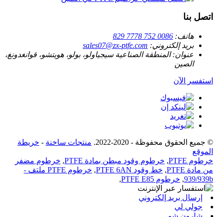
اتصل بنا
هاتف:
0086 752 7778 829
بريد إلكتروني:
sales07@zx-ptfe.com
عنوان:
المنطقة الصناعية سيجياولو، بولو، هويتشو، قوانغدونغ،
الصين
استفسر الآن
© جميع الحقوق محفوظة - 2020-2022.
منتجات ساخنة
-
خريطة
الموقع
خرطوم PTFE
,
خرطوم وقود مبطن بمادة PTFE
,
خرطوم مضفر
من مادة PTFE
,
خط وقود PTFE 6AN
,
خرطوم PTFE ملتف -
939/939b
,
خرطوم PTFE E85
,
إرسال بريد إلكتروني
جولي لي
شارون شو