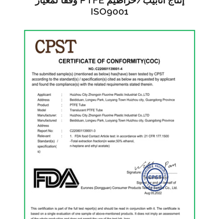
إنتاج أنابيب/خراطيم PTFE وفقًا لمعيار
ISO9001