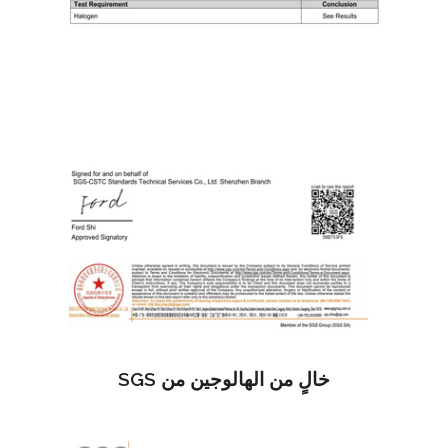
خالٍ من الهالوجين من SGS