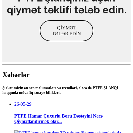
qiymət təklifi tələb edin.
QİYMƏT
TƏLƏB EDİN
Xəbərlər
Şirkətimizin ən son məlumatları və trendləri, eləcə də PTFE ŞLANQI
haqqında müvafiq sənaye bilikləri.
26-05-29
PTFE Hamar Çuxurlu Boru Dəstəyini Necə
Qiymətləndirmək olar...