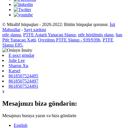
© Müəllif hüquqları - 2020-2022: Bütün hüquqlar qorunur.
İsti
Məhsullar
-
Sayt xəritəsi
ptfe şlanqı
,
PTFE Astarlı Yanacaq Şlanqı
,
ptfe hörülmüş şlanq
,
6an
Ptfe Yanacaq Xətti
,
Qıvrılmış PTFE Şlanqı - 939/939b
,
PTFE
Şlanqı E85
,
E-poçt göndər
Julie Lee
Sharon Xu
Karsel
8618507524495
8618507524497
8618507524491
x
Mesajınızı bizə göndərin:
Mesajınızı buraya yazın və bizə göndərin
English