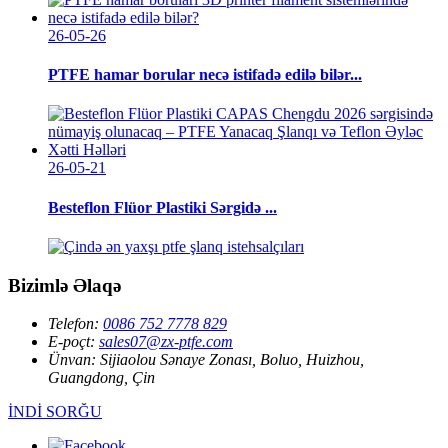
26-05-26
PTFE hamar borular necə istifadə edilə bilər...
26-05-21
Besteflon Flüor Plastiki Sərgidə ...
Bizimlə Əlaqə
Telefon:
0086 752 7778 829
E-poçt:
sales07@zx-ptfe.com
Ünvan:
Sijiaolou Sənaye Zonası, Boluo, Huizhou,
Guangdong, Çin
İNDİ SORĞU