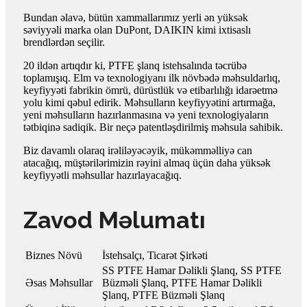
Bundan əlavə, bütün xammallarımız yerli ən yüksək
səviyyəli marka olan DuPont, DAIKIN kimi ixtisaslı
brendlərdən seçilir.
20 ildən artıqdır ki, PTFE şlanq istehsalında təcrübə
toplamışıq. Elm və texnologiyanı ilk növbədə məhsuldarlıq,
keyfiyyəti fabrikin ömrü, dürüstlük və etibarlılığı idarəetmə
yolu kimi qəbul edirik. Məhsulların keyfiyyətini artırmağa,
yeni məhsulların hazırlanmasına və yeni texnologiyaların
tətbiqinə sadiqik. Bir neçə patentləşdirilmiş məhsula sahibik.
Biz davamlı olaraq irəliləyəcəyik, mükəmməlliyə can
atacağıq, müştərilərimizin rəyini almaq üçün daha yüksək
keyfiyyətli məhsullar hazırlayacağıq.
Zavod Məlumatı
Biznes Növü
İstehsalçı, Ticarət Şirkəti
SS PTFE Hamar Dəlikli Şlanq, SS PTFE
Əsas Məhsullar
Büzməli Şlanq, PTFE Hamar Dəlikli
Şlanq, PTFE Büzməli Şlanq