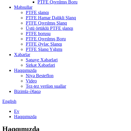
PTFE Qıvrılmış Boru
Məhsullar
PTFE şlanqı
PTFE Hamar Dəlikli Şlanq
PTFE Qıvrılmış Şlanq
Üstü örtüklü PTFE şlanqı
PTFE borusu
PTFE Qıvrılmış Boru
PTFE Əyləc Şlanqı
PTFE Şlanq Yığımı
Xəbərlər
Sənaye Xəbərləri
Şirkət Xəbərləri
Haqqımızda
Niyə Besteflon
Video
Tez-tez verilən suallar
Bizimlə Əlaqə
English
Ev
Haqqımızda
Haqqımızda