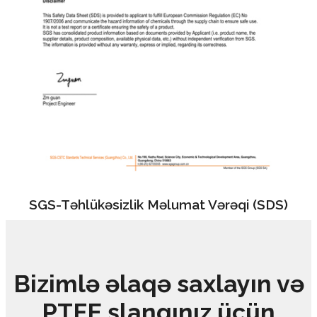
SGS-Təhlükəsizlik Məlumat Vərəqi (SDS)
Bizimlə əlaqə saxlayın və
PTFE şlanqınız üçün