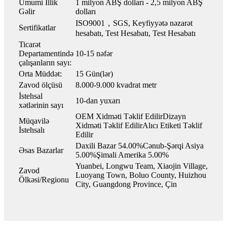
Ümumi İllik
1 milyon ABŞ dolları - 2,5 milyon ABŞ
Gəlir
dolları
ISO9001，SGS, Keyfiyyətə nəzarət
Sertifikatlar
hesabatı, Test Hesabatı, Test Hesabatı
Ticarət
Departamentində
10-15 nəfər
çalışanların sayı:
Orta Müddət:
15 Gün(lər)
Zavod ölçüsü
8.000-9.000 kvadrat metr
İstehsal
10-dan yuxarı
xətlərinin sayı
OEM Xidməti Təklif EdilirDizayn
Müqavilə
Xidməti Təklif EdilirAlıcı Etiketi Təklif
İstehsalı
Edilir
Daxili Bazar 54.00%Cənub-Şərqi Asiya
Əsas Bazarlar
5.00%Şimali Amerika 5.00%
Yuanbei, Longwu Team, Xiaojin Village,
Zavod
Luoyang Town, Boluo County, Huizhou
Ölkəsi/Regionu
City, Guangdong Province, Çin