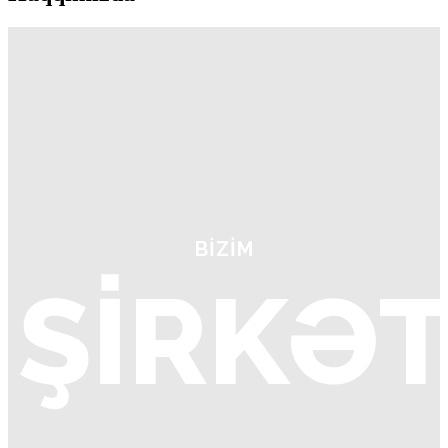
BİZİM
ŞİRKƏ