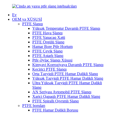
Ev
OEM və XÜSUSİ
PTFE Şlanqı
Yüksək Temperatur Davamlı PTFE Şlanqı
PTFE Hava Şlanqı
PTFE Yanacaq Xətti
PTFE Örgülü Şlanq
Hamar Bore Ptfe Hortum
PTFE Çevik Şlanq
PTFE Astarlı Şlanq
Ptfe Əyləc Şlanqı Xüsusi
Kimyəvi Korroziyaya Davamlı PTFE Şlanqı
Keçirici PTFE Şlanqı
Orta Təzyiqli PTFE Hamar Dəlikli Şlanq
Yüksək Təzyiqli PTFE Hamar Dəlikli Şlanq
Ultra Yüksək Təzyiqli PTFE Hamar Dəlikli
Şlanq
AN Seriyası Avtomobil PTFE Şlanqı
Xarici Qapaqlı PTFE Hamar Dəlikli Şlanq
PTFE Spirallı Qıvrımlı Şlanq
PTFE boruları
PTFE Hamar Dəlikli Borusu