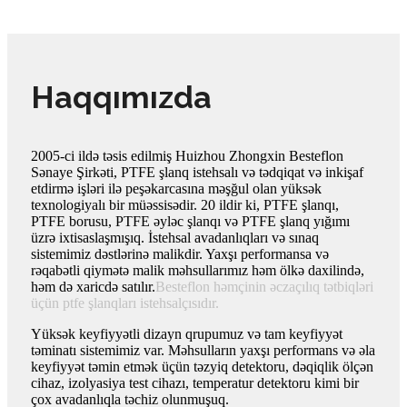
Haqqımızda
2005-ci ildə təsis edilmiş Huizhou Zhongxin Besteflon
Sənaye Şirkəti, PTFE şlanq istehsalı və tədqiqat və inkişaf
etdirmə işləri ilə peşəkarcasına məşğul olan yüksək
texnologiyalı bir müəssisədir. 20 ildir ki, PTFE şlanqı,
PTFE borusu, PTFE əyləc şlanqı və PTFE şlanq yığımı
üzrə ixtisaslaşmışıq. İstehsal avadanlıqları və sınaq
sistemimiz dəstlərinə malikdir. Yaxşı performansa və
rəqabətli qiymətə malik məhsullarımız həm ölkə daxilində,
həm də xaricdə satılır.
Besteflon həmçinin əczaçılıq tətbiqləri
üçün ptfe şlanqları istehsalçısıdır.
Yüksək keyfiyyətli dizayn qrupumuz və tam keyfiyyət
təminatı sistemimiz var. Məhsulların yaxşı performans və əla
keyfiyyət təmin etmək üçün təzyiq detektoru, dəqiqlik ölçən
cihaz, izolyasiya test cihazı, temperatur detektoru kimi bir
çox avadanlıqla təchiz olunmuşuq.