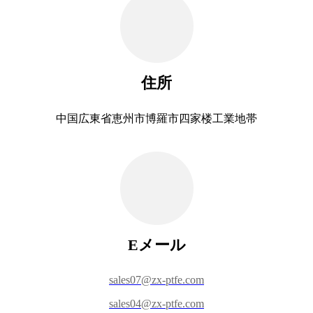
住所
中国広東省恵州市博羅市四家楼工業地帯
Eメール
sales07@zx-ptfe.com
sales04@zx-ptfe.com