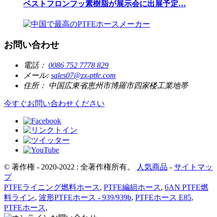
ベストフロンフッ素樹脂が展示会に出展予定…
お問い合わせ
電話：
0086 752 7778 829
メール:
sales07@zx-ptfe.com
住所：
中国広東省恵州市博羅市四家楼工業地帯
今すぐお問い合わせください
© 著作権 - 2020-2022 : 全著作権所有。
人気商品
-
サイトマッ
プ
PTFEライニング燃料ホース
,
PTFE編組ホース
,
6AN PTFE燃
料ライン
,
波形PTFEホース - 939/939b
,
PTFEホース E85
,
PTFEホース
,