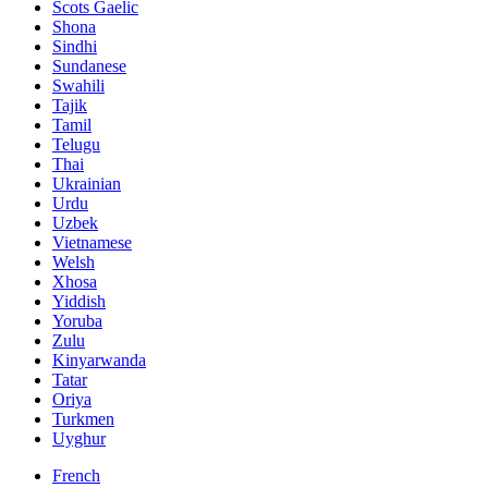
Scots Gaelic
Shona
Sindhi
Sundanese
Swahili
Tajik
Tamil
Telugu
Thai
Ukrainian
Urdu
Uzbek
Vietnamese
Welsh
Xhosa
Yiddish
Yoruba
Zulu
Kinyarwanda
Tatar
Oriya
Turkmen
Uyghur
French