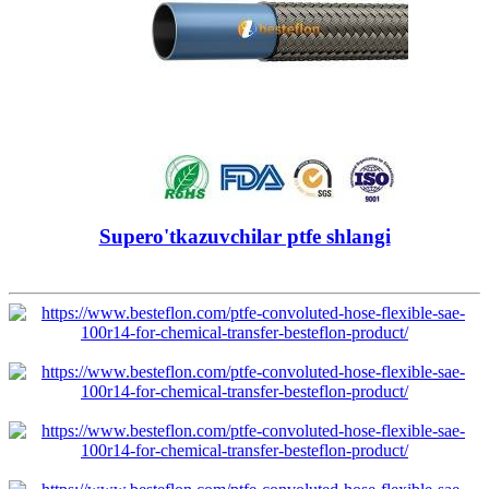
Supero'tkazuvchilar ptfe shlangi