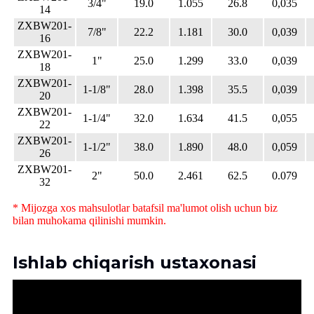
3/4"
19.0
1.055
26.8
0,035
14
ZXBW201-
7/8"
22.2
1.181
30.0
0,039
16
ZXBW201-
1"
25.0
1.299
33.0
0,039
18
ZXBW201-
1-1/8"
28.0
1.398
35.5
0,039
20
ZXBW201-
1-1/4"
32.0
1.634
41.5
0,055
22
ZXBW201-
1-1/2"
38.0
1.890
48.0
0,059
26
ZXBW201-
2"
50.0
2.461
62.5
0.079
32
* Mijozga xos mahsulotlar batafsil ma'lumot olish uchun biz
bilan muhokama qilinishi mumkin.
Ishlab chiqarish ustaxonasi