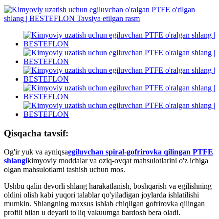
Qisqacha tavsif:
Og'ir yuk va ayniqsa
egiluvchan spiral-gofrirovka qilingan PTFE
shlangi
kimyoviy moddalar va oziq-ovqat mahsulotlarini o'z ichiga
olgan mahsulotlarni tashish uchun mos.
Ushbu qalin devorli shlang harakatlanish, boshqarish va egilishning
oldini olish kabi yuqori talablar qo'yiladigan joylarda ishlatilishi
mumkin. Shlangning maxsus ishlab chiqilgan gofrirovka qilingan
profili bilan u deyarli to'liq vakuumga bardosh bera oladi.