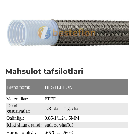
Mahsulot tafsilotlari
Brend nomi:
BESTEFLON
Materiallar:
PTFE
Texnik
1/8'' dan 1'' gacha
xususiyatlar:
Qalinligi:
0.85/1/1.2/1.5MM
Ichki shlang rangi:
sutli oq/shaffof
Harorat oralig'i:
-65℃ --+260℃