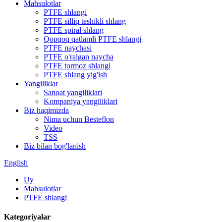
Mahsulotlar
PTFE shlangi
PTFE silliq teshikli shlang
PTFE spiral shlang
Qopqoq qatlamli PTFE shlangi
PTFE naychasi
PTFE o'ralgan naycha
PTFE tormoz shlangi
PTFE shlang yig'ish
Yangiliklar
Sanoat yangiliklari
Kompaniya yangiliklari
Biz haqimizda
Nima uchun Besteflon
Video
TSS
Biz bilan bog'lanish
English
Uy
Mahsulotlar
PTFE shlangi
Kategoriyalar