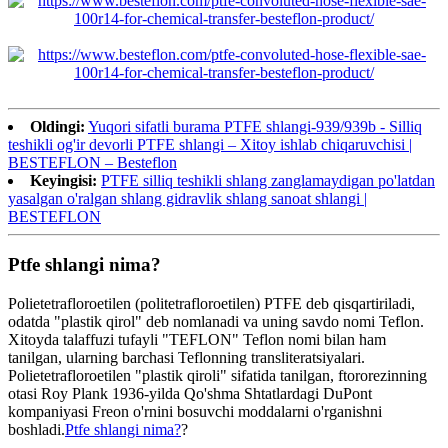
Oldingi:
Yuqori sifatli burama PTFE shlangi-939/939b - Silliq
teshikli og'ir devorli PTFE shlangi – Xitoy ishlab chiqaruvchisi |
BESTEFLON – Besteflon
Keyingisi:
PTFE silliq teshikli shlang zanglamaydigan po'latdan
yasalgan o'ralgan shlang gidravlik shlang sanoat shlangi |
BESTEFLON
Ptfe shlangi nima?
Polietetrafloroetilen (politetrafloroetilen) PTFE deb qisqartiriladi,
odatda "plastik qirol" deb nomlanadi va uning savdo nomi Teflon.
Xitoyda talaffuzi tufayli "TEFLON" Teflon nomi bilan ham
tanilgan, ularning barchasi Teflonning transliteratsiyalari.
Polietetrafloroetilen "plastik qiroli" sifatida tanilgan, ftororezinning
otasi Roy Plank 1936-yilda Qo'shma Shtatlardagi DuPont
kompaniyasi Freon o'rnini bosuvchi moddalarni o'rganishni
boshladi.
Ptfe shlangi nima?
?