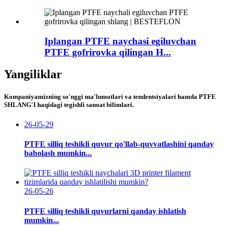
Iplangan PTFE naychasi egiluvchan
PTFE gofrirovka qilingan H...
Yangiliklar
Kompaniyamizning so'nggi ma'lumotlari va tendentsiyalari hamda PTFE
SHLANG'I haqidagi tegishli sanoat bilimlari.
26-05-29
PTFE silliq teshikli quvur qo'llab-quvvatlashini qanday
baholash mumkin...
26-05-26
PTFE silliq teshikli quvurlarni qanday ishlatish
mumkin...