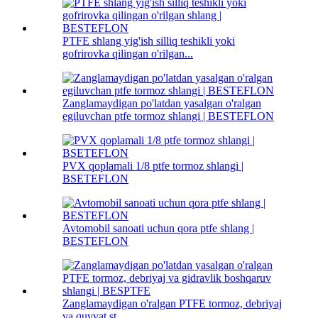
PTFE shlang yig'ish silliq teshikli yoki
gofrirovka qilingan o'rilgan...
Zanglamaydigan po'latdan yasalgan o'ralgan
egiluvchan ptfe tormoz shlangi | BESTEFLON
PVX qoplamali 1/8 ptfe tormoz shlangi |
BSETEFLON
Avtomobil sanoati uchun qora ptfe shlang |
BESTEFLON
Zanglamaydigan o'ralgan PTFE tormoz, debriyaj
va quvvat st...