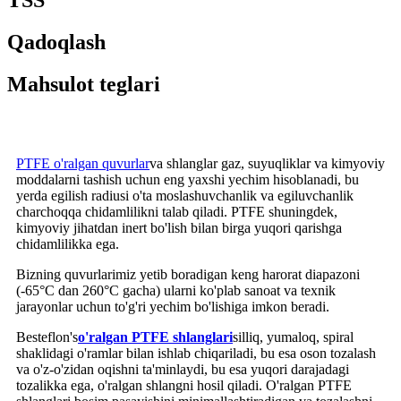
TSS
Qadoqlash
Mahsulot teglari
PTFE o'ralgan quvurlar
va shlanglar gaz, suyuqliklar va kimyoviy
moddalarni tashish uchun eng yaxshi yechim hisoblanadi, bu
yerda egilish radiusi o'ta moslashuvchanlik va egiluvchanlik
charchoqqa chidamlilikni talab qiladi. PTFE shuningdek,
kimyoviy jihatdan inert bo'lish bilan birga yuqori qarishga
chidamlilikka ega.
Bizning quvurlarimiz yetib boradigan keng harorat diapazoni
(-65°C dan 260°C gacha) ularni ko'plab sanoat va texnik
jarayonlar uchun to'g'ri yechim bo'lishiga imkon beradi.
Besteflon's
o'ralgan PTFE shlanglari
silliq, yumaloq, spiral
shaklidagi o'ramlar bilan ishlab chiqariladi, bu esa oson tozalash
va o'z-o'zidan oqishni ta'minlaydi, bu esa yuqori darajadagi
tozalikka ega, o'ralgan shlangni hosil qiladi. O'ralgan PTFE