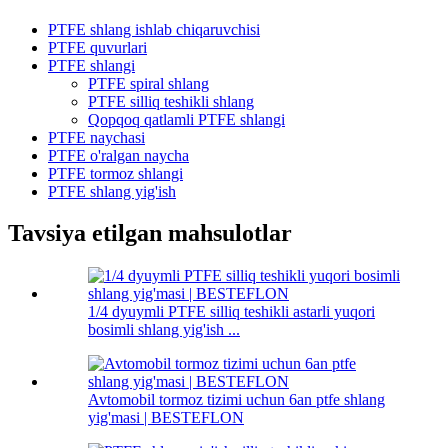
PTFE shlang ishlab chiqaruvchisi
PTFE quvurlari
PTFE shlangi
PTFE spiral shlang
PTFE silliq teshikli shlang
Qopqoq qatlamli PTFE shlangi
PTFE naychasi
PTFE o'ralgan naycha
PTFE tormoz shlangi
PTFE shlang yig'ish
Tavsiya etilgan mahsulotlar
1/4 dyuymli PTFE silliq teshikli astarli yuqori
bosimli shlang yig'ish ...
Avtomobil tormoz tizimi uchun 6an ptfe shlang
yig'masi | BESTEFLON