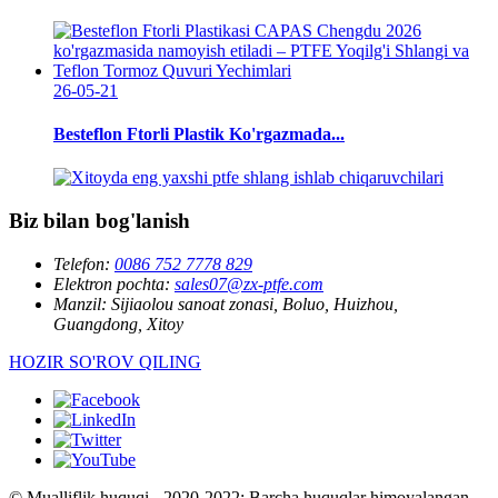
26-05-21
Besteflon Ftorli Plastik Ko'rgazmada...
Biz bilan bog'lanish
Telefon:
0086 752 7778 829
Elektron pochta:
sales07@zx-ptfe.com
Manzil:
Sijiaolou sanoat zonasi, Boluo, Huizhou,
Guangdong, Xitoy
HOZIR SO'ROV QILING
© Mualliflik huquqi - 2020-2022: Barcha huquqlar himoyalangan.