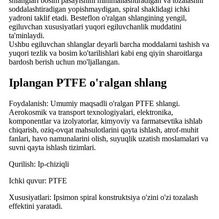
shlanglari bosim pasayishini minimallashtiradigan va tozalashni
soddalashtiradigan yopishmaydigan, spiral shaklidagi ichki
yadroni taklif etadi. Besteflon o'ralgan shlangining yengil,
egiluvchan xususiyatlari yuqori egiluvchanlik muddatini
ta'minlaydi.
Ushbu egiluvchan shlanglar deyarli barcha moddalarni tashish va
yuqori tezlik va bosim ko'tarilishlari kabi eng qiyin sharoitlarga
bardosh berish uchun mo'ljallangan.
Iplangan PTFE o'ralgan shlang
Foydalanish: Umumiy maqsadli o'ralgan PTFE shlangi.
Aerokosmik va transport texnologiyalari, elektronika,
komponentlar va izolyatorlar, kimyoviy va farmatsevtika ishlab
chiqarish, oziq-ovqat mahsulotlarini qayta ishlash, atrof-muhit
fanlari, havo namunalarini olish, suyuqlik uzatish moslamalari va
suvni qayta ishlash tizimlari.
Qurilish: Ip-chiziqli
Ichki quvur: PTFE
Xususiyatlari: Ipsimon spiral konstruktsiya o'zini o'zi tozalash
effektini yaratadi.