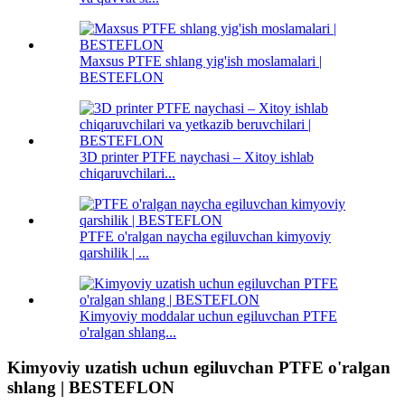
Maxsus PTFE shlang yig'ish moslamalari |
BESTEFLON
3D printer PTFE naychasi – Xitoy ishlab
chiqaruvchilari...
PTFE o'ralgan naycha egiluvchan kimyoviy
qarshilik | ...
Kimyoviy moddalar uchun egiluvchan PTFE
o'ralgan shlang...
Kimyoviy uzatish uchun egiluvchan PTFE o'ralgan
shlang | BESTEFLON