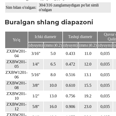
304/316 zanglamaydigan po'lat simli
Sim bilan o'ralgan:
o'ralgan
Buralgan shlang diapazoni
Quvur 
Ichki diametr
Tashqi diametr
Qalin
Yo'q
(dyuym)
(mm±)
0.2)
(dyuym)
(mm±)
0.2)
(dyuym)
(
ZXBW201-
3/16"
5.0
0.433
11.0
0,035
04
ZXBW201-
1/4"
6.5
0.472
12.0
0,035
05
ZXBW1201-
5/16"
8.0
0.516
13.1
0,035
06
ZXBW201-
3/8"
10.0
0.610
15.5
0,035
08
ZXBW201-
1/2"
13.0
0.756
19.2
0,035
10
ZXBW201-
5/8"
16.0
0.906
23.0
0,035
12
ZXBW201-