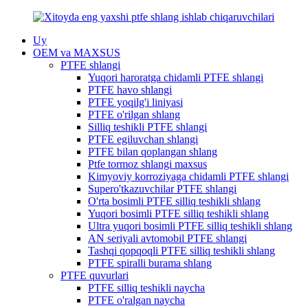
Uy
OEM va MAXSUS
PTFE shlangi
Yuqori haroratga chidamli PTFE shlangi
PTFE havo shlangi
PTFE yoqilg'i liniyasi
PTFE o'rilgan shlang
Silliq teshikli PTFE shlangi
PTFE egiluvchan shlangi
PTFE bilan qoplangan shlang
Ptfe tormoz shlangi maxsus
Kimyoviy korroziyaga chidamli PTFE shlangi
Supero'tkazuvchilar PTFE shlangi
O'rta bosimli PTFE silliq teshikli shlang
Yuqori bosimli PTFE silliq teshikli shlang
Ultra yuqori bosimli PTFE silliq teshikli shlang
AN seriyali avtomobil PTFE shlangi
Tashqi qopqoqli PTFE silliq teshikli shlang
PTFE spiralli burama shlang
PTFE quvurlari
PTFE silliq teshikli naycha
PTFE o'ralgan naycha