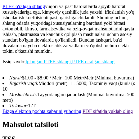
PTFE o'ralgan shlang
yuqori va past haroratlarda ajoyib harorat
xususiyatlariga ega, kimyoviy qarshilik juda yaxshi, ifloslanish yo'q,
ishqalanish koeffitsienti past, qarishga chidamli. Shuning uchun,
shlang odatda yuqoridagi xususiyatlarning barchasi yoki bittasi
avtomobil, kimyo, farmatsevtika va oziq-ovqat mahsulotlarini qayta
ishlash, plastmassa va kauchuk qoliplash mashinalari uchun asosiy
standart bo'lgan ilovalarda qo'llaniladi. Bundan tashqari, ba'zi
ilovalarda naycha elektrostatik zaryadlarni yo'qotish uchun elektr
tokini o'tkazishi mumkin.
Issiq savdo:
Iplangan PTFE shlangi
,
PTFE o'ralgan shlang
Narxi:
$1.00 - $8.00 / Metr | 100 Metr/Metr (Minimal buyurtma)
Bajarish vaqti:
Miqdori (metr): 1 - 5000; Taxminiy vaqt (kunlar):
10
Moslashtirish:
Tayyorlangan qadoqlash (Minimal buyurtma: 500
metr)
To'lovlar:
T/T
Bizga elektron pochta xabarini yuboring
PDF sifatida yuklab oling
Mahsulot tafsiloti