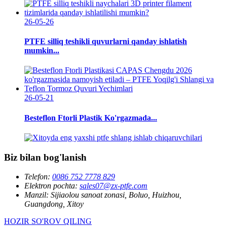
26-05-26
PTFE silliq teshikli quvurlarni qanday ishlatish
mumkin...
26-05-21
Besteflon Ftorli Plastik Ko'rgazmada...
Biz bilan bog'lanish
Telefon:
0086 752 7778 829
Elektron pochta:
sales07@zx-ptfe.com
Manzil:
Sijiaolou sanoat zonasi, Boluo, Huizhou,
Guangdong, Xitoy
HOZIR SO'ROV QILING