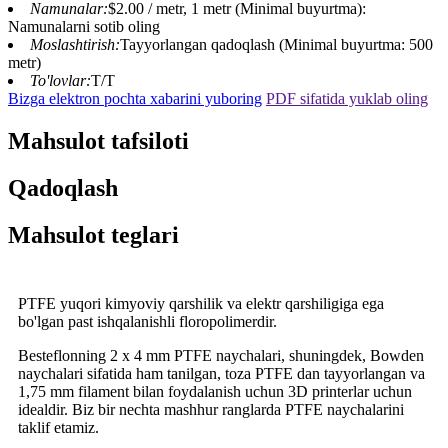
Namunalar:
$2.00 / metr, 1 metr (Minimal buyurtma):
Namunalarni sotib oling
Moslashtirish:
Tayyorlangan qadoqlash (Minimal buyurtma: 500
metr)
To'lovlar:
T/T
Bizga elektron pochta xabarini yuboring
PDF sifatida yuklab oling
Mahsulot tafsiloti
Qadoqlash
Mahsulot teglari
PTFE yuqori kimyoviy qarshilik va elektr qarshiligiga ega
bo'lgan past ishqalanishli floropolimerdir.
Besteflonning 2 x 4 mm PTFE naychalari, shuningdek, Bowden
naychalari sifatida ham tanilgan, toza PTFE dan tayyorlangan va
1,75 mm filament bilan foydalanish uchun 3D printerlar uchun
idealdir. Biz bir nechta mashhur ranglarda PTFE naychalarini
taklif etamiz.