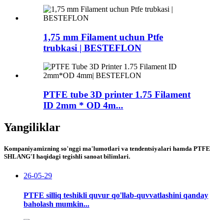
1,75 mm Filament uchun Ptfe
trubkasi | BESTEFLON
PTFE tube 3D printer 1.75 Filament
ID 2mm * OD 4m...
Yangiliklar
Kompaniyamizning so'nggi ma'lumotlari va tendentsiyalari hamda PTFE
SHLANG'I haqidagi tegishli sanoat bilimlari.
26-05-29
PTFE silliq teshikli quvur qo'llab-quvvatlashini qanday
baholash mumkin...