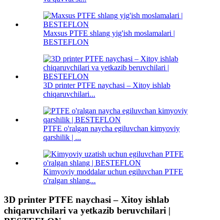
Maxsus PTFE shlang yig'ish moslamalari |
BESTEFLON
3D printer PTFE naychasi – Xitoy ishlab
chiqaruvchilari...
PTFE o'ralgan naycha egiluvchan kimyoviy
qarshilik | ...
Kimyoviy moddalar uchun egiluvchan PTFE
o'ralgan shlang...
3D printer PTFE naychasi – Xitoy ishlab
chiqaruvchilari va yetkazib beruvchilari |