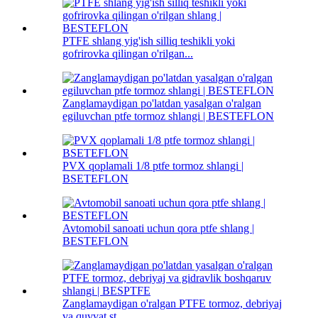
PTFE shlang yig'ish silliq teshikli yoki
gofrirovka qilingan o'rilgan...
Zanglamaydigan po'latdan yasalgan o'ralgan
egiluvchan ptfe tormoz shlangi | BESTEFLON
PVX qoplamali 1/8 ptfe tormoz shlangi |
BSETEFLON
Avtomobil sanoati uchun qora ptfe shlang |
BESTEFLON
Zanglamaydigan o'ralgan PTFE tormoz, debriyaj
va quvvat st...