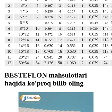
3*5
0,039
148
2
5
0.197
3
0.118
1
4 * 6
0,039
148
3
6
0.236
4
0.157
1
1
0,039
4
5 * 7
7
0.276
5
0.197
148
6 * 8
5
8
0.315
6
0.236
1
0,039
148
8*10
10
1
148
6
0.394
8
0.315
0,039
10*12
1
0,039
7
12
0.472
10
0.394
118
12*14
1
0,039
118
8
14
0.551
12
0.472
9
14*16
16
0.630
14
0.551
1
0,039
118
10
16*18
18
0.709
16
0.630
1
0,039
118
11
20*24
24
0.945
20
0.787
2
0.079
74
12
50*54
54
2.126
50
1.969
2
0.079
74
BESTEFLON mahsulotlari
haqida ko'proq bilib oling