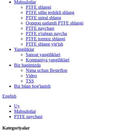
Mahsulotlar
PTFE shlangi
PTFE silliq teshikli shlang
PTFE spiral shlang
Qopqoq qatlamli PTFE shlangi
PTFE naychasi
PTFE o'ralgan naycha
PTFE tormoz shlangi
PTFE shlang yig'ish
Yangiliklar
Sanoat yangiliklari
Kompaniya yangiliklari
Biz haqimizda
Nima uchun Besteflon
Video
TSS
Biz bilan bog'lanish
English
Uy
Mahsulotlar
PTFE naychasi
Kategoriyalar