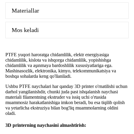
Materiallar
Mos keladi
PTFE yuqori haroratga chidamlilik, elektr energiyasiga
chidamlilik, kislota va ishqorga chidamlilik, yopishishga
chidamlilik va aşınmaya bardoshlilik xususiyatlariga ega.
Mashinasozlik, elektronika, kimyo, telekommunikatsiya va
boshqa sohalarda keng qo'llaniladi.
Ushbu PTFE naychalari har qanday 3D printer o'rnatilishi uchun
darhol yangilanishdir, chunki juda past ishqalanish naychasi
materiali filamentning ekstruder va issiq uchi o'rtasida
muammosiz harakatlanishiga imkon beradi, bu esa tiqilib qolish
va yetarlicha ekstruziya bilan bog'liq muammolarning oldini
oladi.
3D printerning naychasini almashtirish: