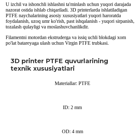
U izchil va ishonchli ishlashni ta'minlash uchun yuqori darajada
nazorat ostida ishlab chiqariladi. 3D printerlarda ishlatiladigan
PTFE naychalarining asosiy xususiyatlari yuqori haroratda
foydalanish, uzoq umr ko'rish, past ishqalanish - yuqori sirpanish,
tozalash qulayligi va moslashuvchanlikdir.
Filamentni motordan ekstruderga va issiq uchli blokdagi xom
po'lat batareyaga ulash uchun Virgin PTFE trubkasi.
3D printer PTFE quvurlarining
texnik xususiyatlari
Materiallar: PTFE
ID: 2 mm
OD: 4 mm