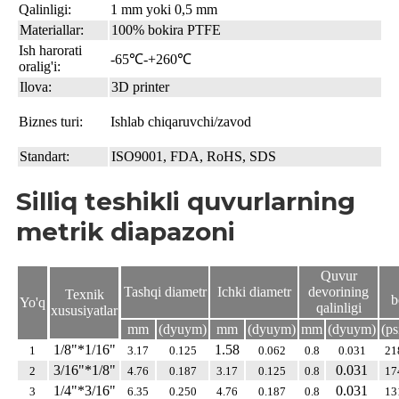
Qalinligi:
1 mm yoki 0,5 mm
Materiallar:
100% bokira PTFE
Ish harorati
-65℃-+260℃
oralig'i:
Ilova:
3D printer
Biznes turi:
Ishlab chiqaruvchi/zavod
Standart:
ISO9001, FDA, RoHS, SDS
Silliq teshikli quvurlarning
metrik diapazoni
Quvur
Tashqi diametr
Ichki diametr
devorining
Texnik
b
Yo'q
qalinligi
xususiyatlar
mm
(dyuym)
mm
(dyuym)
mm
(dyuym)
(ps
1/8"*1/16"
1.58
1
3.17
0.125
0.062
0.8
0.031
21
3/16"*1/8"
0.031
2
4.76
0.187
3.17
0.125
0.8
17
1/4"*3/16"
0.031
3
6.35
0.250
4.76
0.187
0.8
13