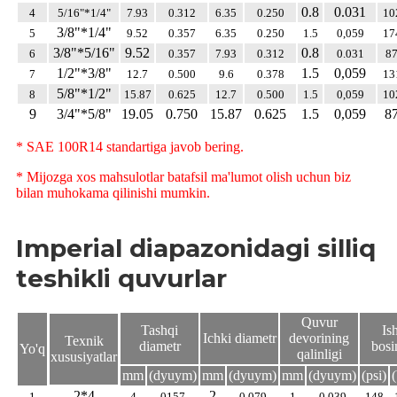
0.8
0.031
4
5/16"*1/4"
7.93
0.312
6.35
0.250
10
3/8"*1/4"
5
9.52
0.357
6.35
0.250
1.5
0,059
17
3/8"*5/16"
9.52
0.8
6
0.357
7.93
0.312
0.031
8
1/2"*3/8"
1.5
0,059
7
12.7
0.500
9.6
0.378
13
5/8"*1/2"
8
15.87
0.625
12.7
0.500
1.5
0,059
10
9
3/4"*5/8"
19.05
0.750
15.87
0.625
1.5
0,059
8
* SAE 100R14 standartiga javob bering.
* Mijozga xos mahsulotlar batafsil ma'lumot olish uchun biz
bilan muhokama qilinishi mumkin.
Imperial diapazonidagi silliq
teshikli quvurlar
Quvur
Tashqi
Is
Ichki diametr
devorining
Texnik
diametr
bosi
Yo'q
qalinligi
xususiyatlar
mm
(dyuym)
mm
(dyuym)
mm
(dyuym)
(psi)
(
2*4
2
1
4
0157
0.079
1
0,039
148