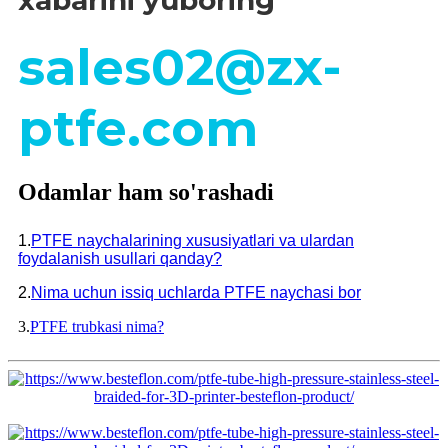
xabarini yuboring
sales02@zx-
ptfe.com
Odamlar ham so'rashadi
1.
PTFE naychalarining xususiyatlari va ulardan
foydalanish usullari qanday?
2.
Nima uchun issiq uchlarda PTFE naychasi bor
3.
PTFE trubkasi nima?