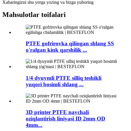
Xabaringizni shu yerga yozing va bizga yuboring
Mahsulotlar toifalari
PTFE gofrirovka qilingan shlang SS
o'ralgan kink qarshilik ...
1/4 dyuymli PTFE silliq teshikli
yuqori bosimli shlang ...
3D printer PTFE naychali
oziqlantirish liniyasi ID 2mm OD
4mm...