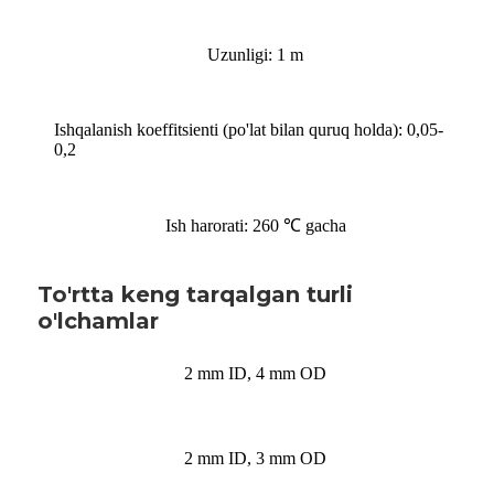
Uzunligi: 1 m
Ishqalanish koeffitsienti (po'lat bilan quruq holda): 0,05-
0,2
Ish harorati: 260 ℃ gacha
To'rtta keng tarqalgan turli
o'lchamlar
2 mm ID, 4 mm OD
2 mm ID, 3 mm OD