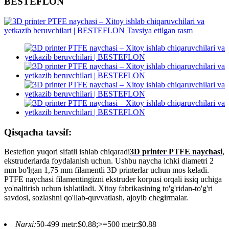
BESTEFLON
Qisqacha tavsif:
Besteflon yuqori sifatli ishlab chiqaradi
3D printer PTFE naychasi
,
ekstruderlarda foydalanish uchun. Ushbu naycha ichki diametri 2
mm bo'lgan 1,75 mm filamentli 3D printerlar uchun mos keladi.
PTFE naychasi filamentingizni ekstruder korpusi orqali issiq uchiga
yo'naltirish uchun ishlatiladi. Xitoy fabrikasining to'g'ridan-to'g'ri
savdosi, sozlashni qo'llab-quvvatlash, ajoyib chegirmalar.
Narxi:
50-499 metr:$0.88;>=500 metr:$0.88