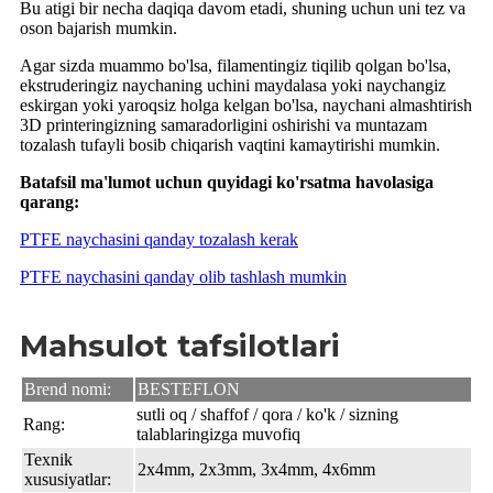
Bu atigi bir necha daqiqa davom etadi, shuning uchun uni tez va
oson bajarish mumkin.
Agar sizda muammo bo'lsa, filamentingiz tiqilib qolgan bo'lsa,
ekstruderingiz naychaning uchini maydalasa yoki naychangiz
eskirgan yoki yaroqsiz holga kelgan bo'lsa, naychani almashtirish
3D printeringizning samaradorligini oshirishi va muntazam
tozalash tufayli bosib chiqarish vaqtini kamaytirishi mumkin.
Batafsil ma'lumot uchun quyidagi ko'rsatma havolasiga
qarang:
PTFE naychasini qanday tozalash kerak
PTFE naychasini qanday olib tashlash mumkin
Mahsulot tafsilotlari
Brend nomi:
BESTEFLON
sutli oq / shaffof / qora / ko'k / sizning
Rang:
talablaringizga muvofiq
Texnik
2x4mm, 2x3mm, 3x4mm, 4x6mm
xususiyatlar: