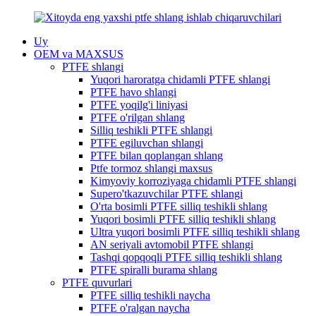
Uy
OEM va MAXSUS
PTFE shlangi
Yuqori haroratga chidamli PTFE shlangi
PTFE havo shlangi
PTFE yoqilg'i liniyasi
PTFE o'rilgan shlang
Silliq teshikli PTFE shlangi
PTFE egiluvchan shlangi
PTFE bilan qoplangan shlang
Ptfe tormoz shlangi maxsus
Kimyoviy korroziyaga chidamli PTFE shlangi
Supero'tkazuvchilar PTFE shlangi
O'rta bosimli PTFE silliq teshikli shlang
Yuqori bosimli PTFE silliq teshikli shlang
Ultra yuqori bosimli PTFE silliq teshikli shlang
AN seriyali avtomobil PTFE shlangi
Tashqi qopqoqli PTFE silliq teshikli shlang
PTFE spiralli burama shlang
PTFE quvurlari
PTFE silliq teshikli naycha
PTFE o'ralgan naycha