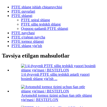
PTFE shlang ishlab chiqaruvchisi
PTFE quvurlari
PTFE shlangi
PTFE spiral shlang
PTFE silliq teshikli shlang
Qopqoq qatlamli PTFE shlangi
PTFE naychasi
PTFE o'ralgan naycha
PTFE tormoz shlangi
PTFE shlang yig'ish
Tavsiya etilgan mahsulotlar
1/4 dyuymli PTFE silliq teshikli astarli yuqori
bosimli shlang yig'ish ...
Avtomobil tormoz tizimi uchun 6an ptfe shlang
yig'masi | BESTEFLON