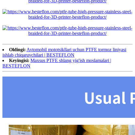
Oldingi:
Avtomobil mototsikllari uchun PTFE tormoz liniyasi
ishlab chiqaruvchilari | BESTEFLON
Keyingisi:
Maxsus PTFE shlang yig'ish moslamalari |
BESTEFLON