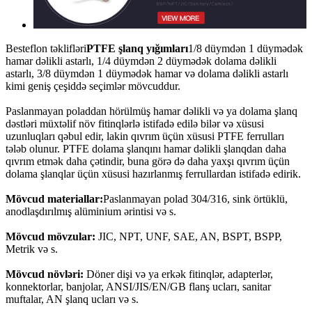
Besteflon təklifləri
PTFE şlanq yığımları
1/8 düymdən 1 düymədək
hamar dəlikli astarlı, 1/4 düymdən 2 düymədək dolama dəlikli
astarlı, 3/8 düymdən 1 düymədək hamar və dolama dəlikli astarlı
kimi geniş çeşiddə seçimlər mövcuddur.
Paslanmayan poladdan hörülmüş hamar dəlikli və ya dolama şlanq
dəstləri müxtəlif növ fitinqlərlə istifadə edilə bilər və xüsusi
uzunluqları qəbul edir, lakin qıvrım üçün xüsusi PTFE ferrulları
tələb olunur. PTFE dolama şlanqını hamar dəlikli şlanqdan daha
qıvrım etmək daha çətindir, buna görə də daha yaxşı qıvrım üçün
dolama şlanqlar üçün xüsusi hazırlanmış ferrullardan istifadə edirik.
Mövcud materiallar:
Paslanmayan polad 304/316, sink örtüklü,
anodlaşdırılmış alüminium ərintisi və s.
Mövcud mövzular:
JIC, NPT, UNF, SAE, AN, BSPT, BSPP,
Metrik və s.
Mövcud növləri:
Döner dişi və ya erkək fitinqlər, adapterlər,
konnektorlar, banjolar, ANSI/JIS/EN/GB flanş ucları, sanitar
muftalar, AN şlanq ucları və s.