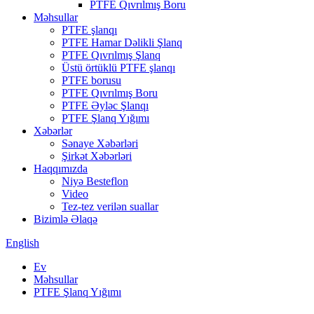
PTFE Qıvrılmış Boru
Məhsullar
PTFE şlanqı
PTFE Hamar Dəlikli Şlanq
PTFE Qıvrılmış Şlanq
Üstü örtüklü PTFE şlanqı
PTFE borusu
PTFE Qıvrılmış Boru
PTFE Əyləc Şlanqı
PTFE Şlanq Yığımı
Xəbərlər
Sənaye Xəbərləri
Şirkət Xəbərləri
Haqqımızda
Niyə Besteflon
Video
Tez-tez verilən suallar
Bizimlə Əlaqə
English
Ev
Məhsullar
PTFE Şlanq Yığımı