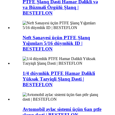
PTFE Şlanq Dəsti Hamar Dəlikli və
ya Büzməli Örgülü Şlanq |
BESTEFLON
Neft Sənayesi üçün PTFE Şlanq
Yığımları 5/16 düymlük ID |
BESTEFLON
1/4 düymlük PTFE Hamar Dəlikli
Yüksək Təzyiqli Şlanq Dəsti |
BESTEFLON
Avtomobil əyləc sistemi üçün 6an ptfe
şlanq dəsti | BESTEFLON