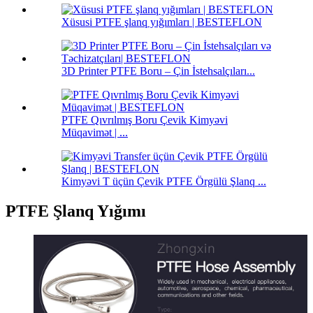
Xüsusi PTFE şlanq yığımları | BESTEFLON
3D Printer PTFE Boru – Çin İstehsalçıları...
PTFE Qıvrılmış Boru Çevik Kimyəvi
Müqavimət | ...
Kimyəvi T üçün Çevik PTFE Örgülü Şlanq ...
PTFE Şlanq Yığımı