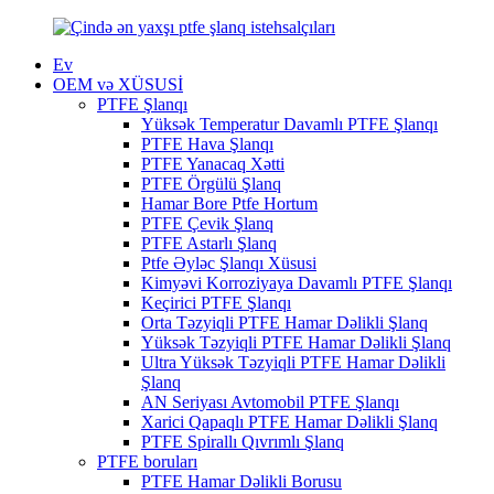
Ev
OEM və XÜSUSİ
PTFE Şlanqı
Yüksək Temperatur Davamlı PTFE Şlanqı
PTFE Hava Şlanqı
PTFE Yanacaq Xətti
PTFE Örgülü Şlanq
Hamar Bore Ptfe Hortum
PTFE Çevik Şlanq
PTFE Astarlı Şlanq
Ptfe Əyləc Şlanqı Xüsusi
Kimyəvi Korroziyaya Davamlı PTFE Şlanqı
Keçirici PTFE Şlanqı
Orta Təzyiqli PTFE Hamar Dəlikli Şlanq
Yüksək Təzyiqli PTFE Hamar Dəlikli Şlanq
Ultra Yüksək Təzyiqli PTFE Hamar Dəlikli
Şlanq
AN Seriyası Avtomobil PTFE Şlanqı
Xarici Qapaqlı PTFE Hamar Dəlikli Şlanq
PTFE Spirallı Qıvrımlı Şlanq
PTFE boruları
PTFE Hamar Dəlikli Borusu