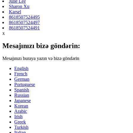
Julie Lee
Sharon Xu
Karsel
8618507524495
8618507524497
8618507524491
x
Mesajınızı bizə göndərin:
Mesajınızı buraya yazın və bizə göndərin
English
French
German
Portuguese
Spanish
Russian
Japanese
Korean
Arabic
Irish
Greek
Turkish
Italian