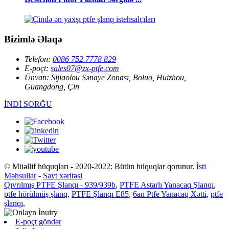
Bizimlə Əlaqə
Telefon:
0086 752 7778 829
E-poçt:
sales07@zx-ptfe.com
Ünvan:
Sijiaolou Sənaye Zonası, Boluo, Huizhou,
Guangdong, Çin
İNDİ SORĞU
© Müəllif hüquqları - 2020-2022: Bütün hüquqlar qorunur.
İsti
Məhsullar
-
Sayt xəritəsi
Qıvrılmış PTFE Şlanqı - 939/939b
,
PTFE Astarlı Yanacaq Şlanqı
,
ptfe hörülmüş şlanq
,
PTFE Şlanqı E85
,
6an Ptfe Yanacaq Xətti
,
ptfe
şlanqı
,
E-poçt göndər