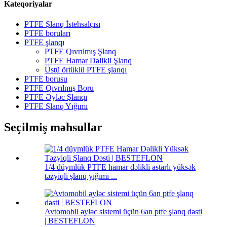
Kateqoriyalar
PTFE Şlanq İstehsalçısı
PTFE boruları
PTFE şlanqı
PTFE Qıvrılmış Şlanq
PTFE Hamar Dəlikli Şlanq
Üstü örtüklü PTFE şlanqı
PTFE borusu
PTFE Qıvrılmış Boru
PTFE Əyləc Şlanqı
PTFE Şlanq Yığımı
Seçilmiş məhsullar
1/4 düymlük PTFE hamar dəlikli astarlı yüksək
təzyiqli şlanq yığımı ...
Avtomobil əyləc sistemi üçün 6an ptfe şlanq dəsti
| BESTEFLON