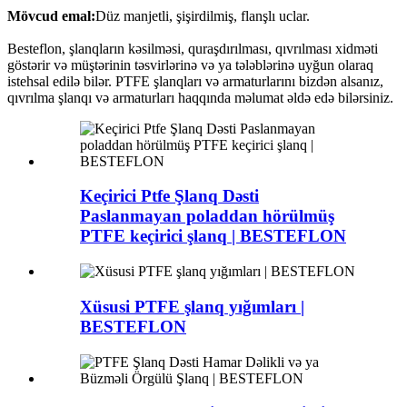
Mövcud emal:
Düz manjetli, şişirdilmiş, flanşlı uclar.
Besteflon, şlanqların kəsilməsi, quraşdırılması, qıvrılması xidməti
göstərir və müştərinin təsvirlərinə və ya tələblərinə uyğun olaraq
istehsal edilə bilər. PTFE şlanqları və armaturlarını bizdən alsanız,
qıvrılma şlanqı və armaturları haqqında məlumat əldə edə bilərsiniz.
Keçirici Ptfe Şlanq Dəsti
Paslanmayan poladdan hörülmüş
PTFE keçirici şlanq | BESTEFLON
Xüsusi PTFE şlanq yığımları |
BESTEFLON