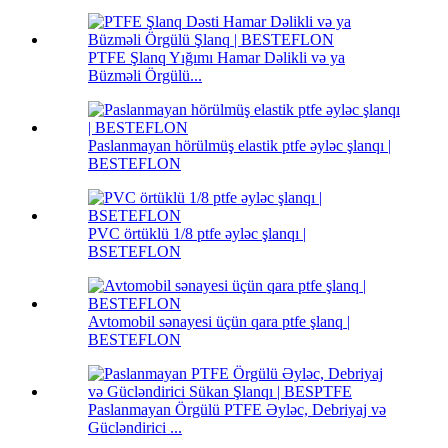
PTFE Şlanq Yığımı Hamar Dəlikli və ya
Büzməli Örgülü...
Paslanmayan hörülmüş elastik ptfe əyləc şlanqı |
BESTEFLON
PVC örtüklü 1/8 ptfe əyləc şlanqı |
BSETEFLON
Avtomobil sənayesi üçün qara ptfe şlanq |
BESTEFLON
Paslanmayan Örgülü PTFE Əyləc, Debriyaj və
Gücləndirici ...