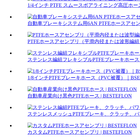
1/4インチ PTFE スムースボアライニング高圧ホース
自動車ブレーキシステム用6AN PTFEホースアセンブリ
PTFEホースアセンブリ（平滑内径または波形編組）.
ステンレス編組フレキシブルPTFEブレーキホース | B
1/8インチPTFEブレーキホース（PVC被覆）｜BSE
自動車産業向け黒色PTFEホース | BESTEFLON
ステンレスメッシュPTFEブレーキ、クラッチ、パワ
カスタムPTFEホースアセンブリ | BESTEFLON