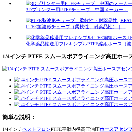
3Dプリンター用PTFEチューブ – 中国メーカー…
PTFE製波形チューブ（柔軟性、耐薬品性）｜...
化学薬品輸送用フレキシブルPTFE編組ホース（波
1/4インチ PTFE スムースボアライニング高圧ホースア
簡単な説明：
1/4インチ
ベストフロン
PTFE平滑内径高圧油圧
ホースアセン