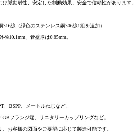
よび脈動耐性、安定した制動効果、安全で信頼性があります。
ス鋼316線（緑色のステンレス鋼306線1組を追加）
10.1mm、管壁厚は0.85mm。
SPT、BSPP、メートルねじなど。
EN／GBフランジ端、サニタリーカップリングなど。
り、お客様の図面やご要望に応じて製造可能です。