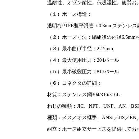
温耐性、オゾン耐性、低吸湿性、疲労お
（１）ホース構造：
透明なPTFE製平滑管＋0.3mmステンレ
（２）ホース寸法：編組後の内径6.5mm×外径
（３）最小曲げ半径：22.5mm
（４）最大使用圧力：204バール
（５）最小破裂圧力：817バール
（６）コネクタの詳細：
材質：ステンレス鋼304/316/316L
ねじの種類：JIC、NPT、UNF、AN、B
種類：メス／オス継手、ANSI／JIS／
組立：ホース組立サービスを提供してお