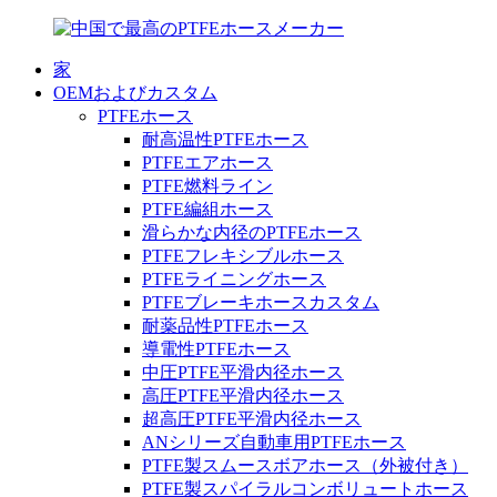
家
OEMおよびカスタム
PTFEホース
耐高温性PTFEホース
PTFEエアホース
PTFE燃料ライン
PTFE編組ホース
滑らかな内径のPTFEホース
PTFEフレキシブルホース
PTFEライニングホース
PTFEブレーキホースカスタム
耐薬品性PTFEホース
導電性PTFEホース
中圧PTFE平滑内径ホース
高圧PTFE平滑内径ホース
超高圧PTFE平滑内径ホース
ANシリーズ自動車用PTFEホース
PTFE製スムースボアホース（外被付き）
PTFE製スパイラルコンボリュートホース