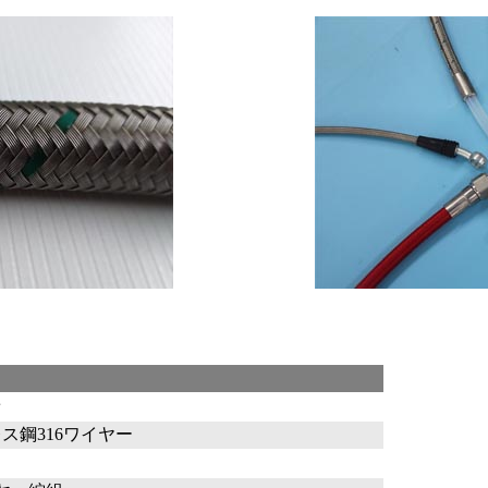
着
ンレス鋼316ワイヤー