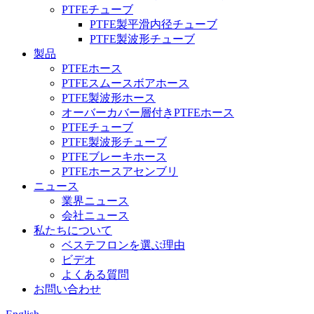
PTFEチューブ
PTFE製平滑内径チューブ
PTFE製波形チューブ
製品
PTFEホース
PTFEスムースボアホース
PTFE製波形ホース
オーバーカバー層付きPTFEホース
PTFEチューブ
PTFE製波形チューブ
PTFEブレーキホース
PTFEホースアセンブリ
ニュース
業界ニュース
会社ニュース
私たちについて
ベステフロンを選ぶ理由
ビデオ
よくある質問
お問い合わせ