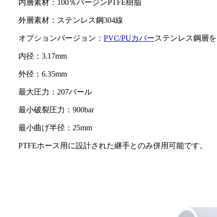
内層素材：100％バージンPTFE樹脂
外層素材：ステンレス鋼304線
オプションバージョン：
PVC/PUカバー
ステンレス鋼層を
内径：3.17mm
外径：6.35mm
最大圧力：207バール
最小破裂圧力：900bar
最小曲げ半径：25mm
PTFEホース用に設計された継手とのみ併用可能です。