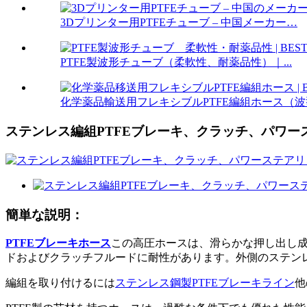
3Dプリンター用PTFEチューブ – 中国メーカー…
PTFE製波形チューブ（柔軟性、耐薬品性）｜...
化学薬品輸送用フレキシブルPTFE編組ホース（波
ステンレス編組PTFEブレーキ、クラッチ、パワーステ
簡単な説明：
PTFEブレーキホース
この高圧ホースは、滑らかな押し出し成
ドおよびクラッチフルードに耐性があります。外側のステン
編組を取り付けるには
ステンレス鋼製PTFEブレーキライン
他