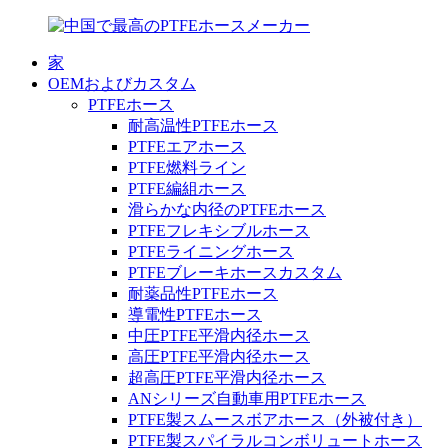
家
OEMおよびカスタム
PTFEホース
耐高温性PTFEホース
PTFEエアホース
PTFE燃料ライン
PTFE編組ホース
滑らかな内径のPTFEホース
PTFEフレキシブルホース
PTFEライニングホース
PTFEブレーキホースカスタム
耐薬品性PTFEホース
導電性PTFEホース
中圧PTFE平滑内径ホース
高圧PTFE平滑内径ホース
超高圧PTFE平滑内径ホース
ANシリーズ自動車用PTFEホース
PTFE製スムースボアホース（外被付き）
PTFE製スパイラルコンボリュートホース