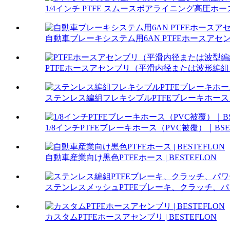
1/4インチ PTFE スムースボアライニング高圧ホース
自動車ブレーキシステム用6AN PTFEホースアセンブリ
PTFEホースアセンブリ（平滑内径または波形編組）.
ステンレス編組フレキシブルPTFEブレーキホース | B
1/8インチPTFEブレーキホース（PVC被覆）｜BSE
自動車産業向け黒色PTFEホース | BESTEFLON
ステンレスメッシュPTFEブレーキ、クラッチ、パワ
カスタムPTFEホースアセンブリ | BESTEFLON