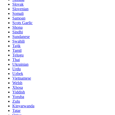
Slovak
Slovenian
Somali
Samoan
Scots Gaelic
Shona
Sindhi
Sundanese
Swahili
Tajik
Tamil
Telugu
Thai
Ukrainian
Urdu
Uzbek
Vietnamese
Welsh
Xhosa
Yiddish
Yoruba
Zulu
Kinyarwanda
Tatar