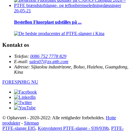
26-05-21
Besteflon Fluorplast udstilles på ...
Kontakt os
Telefon:
0086 752 7778 829
E-mail:
sales07@zx-ptfe.com
Adresse:
Sijiaolou industrizone, Boluo, Huizhou, Guangdong,
Kina
FORESPØRG NU
© Ophavsret - 2020-2022: Alle rettigheder forbeholdes.
Hotte
produkter
-
Sitemap
PTFE-slange E85
,
Konvoluteret PTFE-slange - 939/939b
,
PTFE-