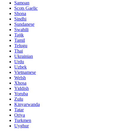
Samoan
Scots Gaelic
Shona
Sindhi
Sundanese
Swahili
Tajik
Tamil
Telugu
Thai
Ukrainian
Urdu
Uzbek
Vietnamese
Welsh
Xhosa
Yiddish
Yoruba
Zulu
Kinyarwanda
Tatar
Oriya
Turkmen
Uyghur