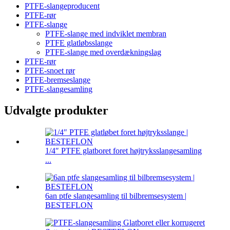
PTFE-slangeproducent
PTFE-rør
PTFE-slange
PTFE-slange med indviklet membran
PTFE glatløbsslange
PTFE-slange med overdækningslag
PTFE-rør
PTFE-snoet rør
PTFE-bremseslange
PTFE-slangesamling
Udvalgte produkter
1/4″ PTFE glatboret foret højtryksslangesamling
...
6an ptfe slangesamling til bilbremsesystem |
BESTEFLON