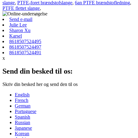
slange
,
PTFE-foret brændstofslange
,
6an PTFE brændstofledning
,
PTFE flettet slange
,
Send e-mail
Julie Lee
Sharon Xu
Karsel
8618507524495
8618507524497
8618507524491
x
Send din besked til os:
Skriv din besked her og send den til os
English
French
German
Portuguese
Spanish
Russian
Japanese
Korean