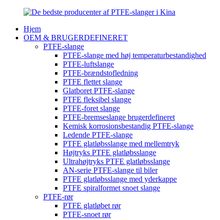
Hjem
OEM & BRUGERDEFINERET
PTFE-slange
PTFE-slange med høj temperaturbestandighed
PTFE-luftslange
PTFE-brændstofledning
PTFE flettet slange
Glatboret PTFE-slange
PTFE fleksibel slange
PTFE-foret slange
PTFE-bremseslange brugerdefineret
Kemisk korrosionsbestandig PTFE-slange
Ledende PTFE-slange
PTFE glatløbsslange med mellemtryk
Højtryks PTFE glatløbsslange
Ultrahøjtryks PTFE glatløbsslange
AN-serie PTFE-slange til biler
PTFE glatløbsslange med yderkappe
PTFE spiralformet snoet slange
PTFE-rør
PTFE glatløbet rør
PTFE-snoet rør