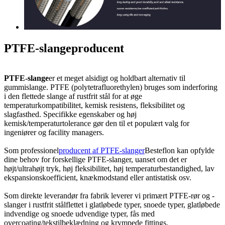
PTFE-slangeproducent
PTFE-slange
er et meget alsidigt og holdbart alternativ til
gummislange. PTFE (polytetrafluorethylen) bruges som inderforing
i den flettede slange af rustfrit stål for at øge
temperaturkompatibilitet, kemisk resistens, fleksibilitet og
slagfasthed. Specifikke egenskaber og høj
kemisk/temperaturtolerance gør den til et populært valg for
ingeniører og facility managers.
Som professionel
producent af PTFE-slanger
Besteflon kan opfylde
dine behov for forskellige PTFE-slanger, uanset om det er
højt/ultrahøjt tryk, høj fleksibilitet, høj temperaturbestandighed, lav
ekspansionskoefficient, knækmodstand eller antistatisk osv.
Som direkte leverandør fra fabrik leverer vi primært PTFE-rør og -
slanger i rustfrit stålflettet i glatløbede typer, snoede typer, glatløbede
indvendige og snoede udvendige typer, fås med
overcoating/tekstilbeklædning og krympede fittings.