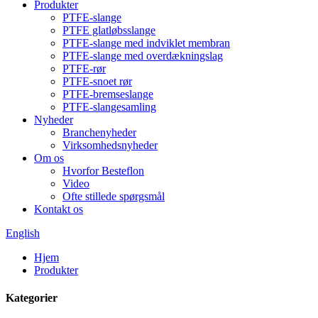
Produkter
PTFE-slange
PTFE glatløbsslange
PTFE-slange med indviklet membran
PTFE-slange med overdækningslag
PTFE-rør
PTFE-snoet rør
PTFE-bremseslange
PTFE-slangesamling
Nyheder
Branchenyheder
Virksomhedsnyheder
Om os
Hvorfor Besteflon
Video
Ofte stillede spørgsmål
Kontakt os
English
Hjem
Produkter
Kategorier