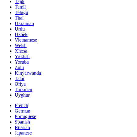
Tajik
Tamil
Telugu
Thai
Ukrainian
Urdu
Uzbek
Vietnamese
Welsh
Xhosa
Yiddish
Yoruba
Zulu
Kinyarwanda
Tatar
Oriya
Turkmen
Uyghur
French
German
Portuguese
Spanish
Russian
Japanese