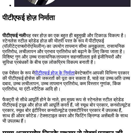
पीटीएफई होज़ निर्माता
पीटीएफई नली
यह रबर होज़ का एक बहुत ही बहुमुखी और टिकाऊ विकल्प है।
स्टेनलेस स्टील ब्रेडेड होज़ की भीतरी परत के रूप में पीटीएफई
(पॉलीटेट्राफ्लोरोएथिलीन) का उपयोग तापमान सीमा अनुकूलता, रासायनिक
प्रतिरोध, लचीलापन और प्रभाव प्रतिरोध को बढ़ाने के लिए किया जाता है।
विशिष्ट गुण और उच्च रासायनिक/तापमान सहनशीलता इसे इंजीनियरों और
सुविधा प्रबंधकों के बीच एक लोकप्रिय विकल्प बनाती है।
एक पेशेवर के रूप में
पीटीएफई होज़ के निर्माता
बेस्टेफ्लॉन आपकी विभिन्न प्रकार
की पीटीएफई होसेस की जरूरतों को पूरा कर सकता है, चाहे वह उच्च/अति उच्च
दबाव, उच्च लचीलापन, उच्च तापमान प्रतिरोध, कम विस्तार गुणांक, किंक
प्रतिरोध, या एंटी-स्टैटिक आदि हो।
फैक्ट्री से सीधे आपूर्ति होने के नाते, हम मुख्य रूप से स्टेनलेस स्टील ब्रेडेड
पीटीएफई ट्यूब और होज़ की आपूर्ति करते हैं, जो स्मूथ बोर प्रकार, कनवोल्यूटेड
प्रकार, स्मूथ बोर इंटीरियर कनवोल्यूटेड एक्सटीरियर प्रकार में उपलब्ध हैं,
साथ ही ओवर कोटेड / टेक्सटाइल कवर और फिटिंग क्रिम्प्ड असेंबली के साथ
भी उपलब्ध हैं।