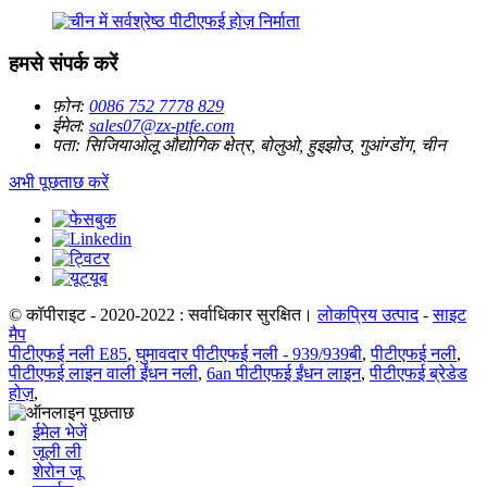
हमसे संपर्क करें
फ़ोन:
0086 752 7778 829
ईमेल:
sales07@zx-ptfe.com
पता:
सिजियाओलू औद्योगिक क्षेत्र, बोलुओ, हुइझोउ, गुआंग्डोंग, चीन
अभी पूछताछ करें
© कॉपीराइट - 2020-2022 : सर्वाधिकार सुरक्षित।
लोकप्रिय उत्पाद
-
साइट
मैप
पीटीएफई नली E85
,
घुमावदार पीटीएफई नली - 939/939बी
,
पीटीएफई नली
,
पीटीएफई लाइन वाली ईंधन नली
,
6an पीटीएफई ईंधन लाइन
,
पीटीएफई ब्रेडेड
होज़
,
ईमेल भेजें
जूली ली
शेरोन जू