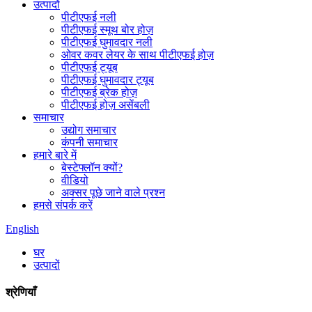
उत्पादों
पीटीएफई नली
पीटीएफई स्मूथ बोर होज़
पीटीएफई घुमावदार नली
ओवर कवर लेयर के साथ पीटीएफई होज़
पीटीएफई ट्यूब
पीटीएफई घुमावदार ट्यूब
पीटीएफई ब्रेक होज़
पीटीएफई होज़ असेंबली
समाचार
उद्योग समाचार
कंपनी समाचार
हमारे बारे में
बेस्टेफ्लॉन क्यों?
वीडियो
अक्सर पूछे जाने वाले प्रश्न
हमसे संपर्क करें
English
घर
उत्पादों
श्रेणियाँ