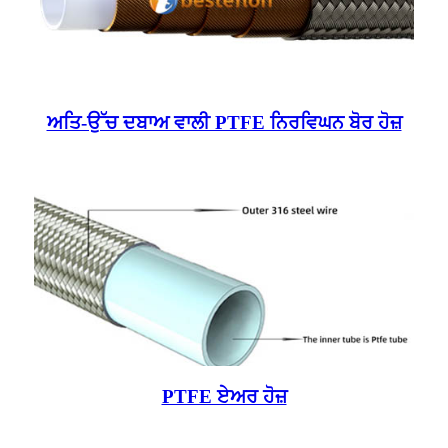
ਅਤਿ-ਉੱਚ ਦਬਾਅ ਵਾਲੀ PTFE ਨਿਰਵਿਘਨ ਬੋਰ ਹੋਜ਼
PTFE ਏਅਰ ਹੋਜ਼