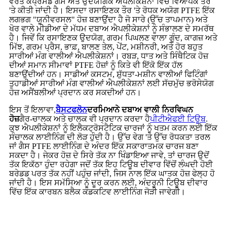
ਵਰਤੋਂ ਕੰਪ੍ਰੈਸਡ ਗੈਸ ਅਤੇ ਉਦਯੋਗਿਕ ਐਪਲੀਕੇਸ਼ਨਾਂ ਵਿੱਚ ਵਿਆਪਕ ਤੌਰ
'ਤੇ ਕੀਤੀ ਜਾਂਦੀ ਹੈ। ਇਸਦਾ ਰਸਾਇਣਕ ਤੌਰ 'ਤੇ ਰੋਧਕ ਅਯੋਗ PTFE ਇੱਕ
ਲਗਭਗ "ਯੂਨੀਵਰਸਲ" ਹੋਜ਼ ਬਣਾਉਂਦਾ ਹੈ ਜੋ ਸਾਰੇ (ਉੱਚ ਤਾਪਮਾਨ) ਅਤੇ
ਖੋਰ ਵਾਲੇ ਮੀਡੀਆ ਦੇ ਮੱਧਮ ਦਬਾਅ ਐਪਲੀਕੇਸ਼ਨਾਂ ਨੂੰ ਸੰਭਾਲਣ ਦੇ ਸਮਰੱਥ
ਹੈ। ਜਿਵੇਂ ਕਿ ਰਸਾਇਣਕ ਉਦਯੋਗ, ਗਰਮ ਪਿਘਲਣ ਵਾਲਾ ਗੂੰਦ, ਕਾਗਜ਼ ਅਤੇ
ਮਿੱਝ, ਗਰਮ ਪ੍ਰੈਸ, ਭਾਫ਼, ਬਾਲਣ ਤੇਲ, ਪੇਂਟ, ਮਸ਼ੀਨਰੀ, ਅਤੇ ਹੋਰ ਬਹੁਤ
ਸਾਰੀਆਂ ਮੰਗ ਵਾਲੀਆਂ ਐਪਲੀਕੇਸ਼ਨਾਂ। ਰਬੜ, ਧਾਤ ਅਤੇ ਸਿੰਥੈਟਿਕ ਹੋਜ਼
ਦੀਆਂ ਸਮਾਨ ਸੀਮਾਵਾਂ PTFE ਹੋਜ਼ਾਂ ਨੂੰ ਕਿਤੇ ਵੀ ਇੱਕੋ ਇੱਕ ਹੱਲ
ਬਣਾਉਂਦੀਆਂ ਹਨ। ਸਾਡੀਆਂ ਕਸਟਮ, ਸ਼ੁੱਧਤਾ-ਮਸ਼ੀਨ ਵਾਲੀਆਂ ਫਿਟਿੰਗਾਂ
ਤੁਹਾਡੀਆਂ ਸਾਰੀਆਂ ਮੰਗ ਵਾਲੀਆਂ ਐਪਲੀਕੇਸ਼ਨਾਂ ਲਈ ਸੱਚਮੁੱਚ ਭਰੋਸੇਯੋਗ
ਹੋਜ਼ ਅਸੈਂਬਲੀਆਂ ਪ੍ਰਦਾਨ ਕਰ ਸਕਦੀਆਂ ਹਨ।
ਇਸ ਤੋਂ ਇਲਾਵਾ,
ਬੈਸਟਫਲੋਨ
ਦਰਮਿਆਨੇ ਦਬਾਅ ਵਾਲੀ ਨਿਰਵਿਘਨ
ਹੋਜ਼
ਗੈਰ-ਚਾਲਕ ਅਤੇ ਚਾਲਕ ਵੀ ਪ੍ਰਦਾਨ ਕਰਦਾ ਹੈ
ਪੀਟੀਐਫਈ ਟਿਊਬ
.
ਕੁਝ ਐਪਲੀਕੇਸ਼ਨਾਂ ਨੂੰ ਇਲੈਕਟ੍ਰੋਸਟੈਟਿਕ ਚਾਰਜਾਂ ਨੂੰ ਖਤਮ ਕਰਨ ਲਈ ਇੱਕ
ਸੰਚਾਲਕ ਲਾਈਨਿੰਗ ਦੀ ਲੋੜ ਹੁੰਦੀ ਹੈ। ਉੱਚ ਵੇਗ 'ਤੇ ਉੱਚ ਰੋਧਕਤਾ ਤਰਲ
ਜਾਂ ਗੈਸ PTFE ਲਾਈਨਿੰਗ ਦੇ ਅੰਦਰ ਇੱਕ ਸਕਾਰਾਤਮਕ ਚਾਰਜ ਬਣਾ
ਸਕਦਾ ਹੈ। ਜੇਕਰ ਹੋਜ਼ ਦੇ ਸਿਰੇ ਤੱਕ ਨਾ ਖਿੰਡਾਇਆ ਜਾਵੇ, ਤਾਂ ਚਾਰਜ ਉਦੋਂ
ਤੱਕ ਇਕੱਠਾ ਹੁੰਦਾ ਰਹੇਗਾ ਜਦੋਂ ਤੱਕ ਇਹ ਟਿਊਬ ਦੀਵਾਰ ਵਿੱਚੋਂ ਲੰਘਦੀ ਹੋਈ
ਬਰੇਡਡ ਪਰਤ ਤੱਕ ਨਹੀਂ ਪਹੁੰਚ ਜਾਂਦੀ, ਜਿਸ ਨਾਲ ਇੱਕ ਘਾਤਕ ਹੋਜ਼ ਫੇਲ੍ਹ ਹੋ
ਜਾਂਦੀ ਹੈ। ਇਸ ਸਮੱਸਿਆ ਨੂੰ ਦੂਰ ਕਰਨ ਲਈ, ਅੰਦਰੂਨੀ ਟਿਊਬ ਦੀਵਾਰ
ਵਿੱਚ ਇੱਕ ਕਾਰਬਨ ਬਲੈਕ ਕੰਡਕਟਿਵ ਲਾਈਨਿੰਗ ਜੋੜੀ ਜਾਵੇਗੀ।