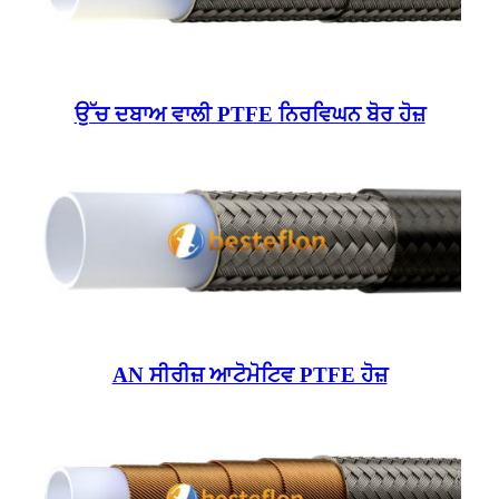
ਉੱਚ ਦਬਾਅ ਵਾਲੀ PTFE ਨਿਰਵਿਘਨ ਬੋਰ ਹੋਜ਼
AN ਸੀਰੀਜ਼ ਆਟੋਮੋਟਿਵ PTFE ਹੋਜ਼