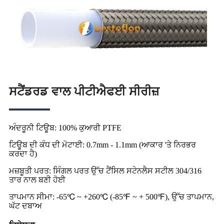
ਸਟੈਂਡਰਡ ਵਾਲ ਪੀਟੀਐਫਈ ਸੀਰੀਜ਼
ਅੰਦਰੂਨੀ ਟਿਊਬ: 100% ਕੁਆਰੀ PTFE
ਟਿਊਬ ਦੀ ਕੰਧ ਦੀ ਮੋਟਾਈ: 0.7mm - 1.1mm (ਆਕਾਰ 'ਤੇ ਨਿਰਭਰ
ਕਰਦਾ ਹੈ)
ਮਜ਼ਬੂਤੀ ਪਰਤ: ਸਿੰਗਲ ਪਰਤ ਉੱਚ ਟੈਂਸਿਲ ਸਟੇਨਲੈਸ ਸਟੀਲ 304/316
ਤਾਰ ਨਾਲ ਬਣੀ ਹੋਈ
ਤਾਪਮਾਨ ਸੀਮਾ: -65℃ ~ +260℃ (-85℉ ~ + 500℉), ਉੱਚ ਤਾਪਮਾਨ,
ਘੱਟ ਦਬਾਅ