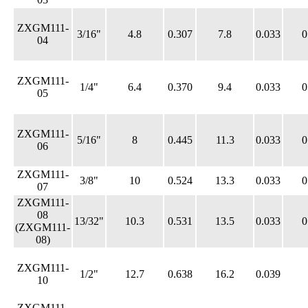
ZXGM111-
3/16"
4.8
0.307
7.8
0.033
0
04
ZXGM111-
1/4"
6.4
0.370
9.4
0.033
0
05
ZXGM111-
5/16"
8
0.445
11.3
0.033
0
06
ZXGM111-
3/8"
10
0.524
13.3
0.033
0
07
ZXGM111-
08
13/32"
10.3
0.531
13.5
0.033
0
(ZXGM111-
08)
ZXGM111-
1/2"
12.7
0.638
16.2
0.039
10
ZXGM111-