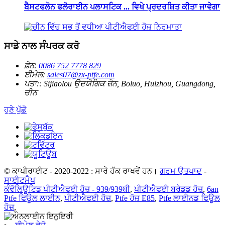
ਬੈਸਟਫਲੋਨ ਫਲੋਰਾਈਨ ਪਲਾਸਟਿਕ ... ਵਿਖੇ ਪ੍ਰਦਰਸ਼ਿਤ ਕੀਤਾ ਜਾਵੇਗਾ
ਸਾਡੇ ਨਾਲ ਸੰਪਰਕ ਕਰੋ
ਫ਼ੋਨ:
0086 752 7778 829
ਈਮੇਲ:
sales07@zx-ptfe.com
ਪਤਾ::
Sijiaolou ਉਦਯੋਗਿਕ ਜ਼ੋਨ, Boluo, Huizhou, Guangdong,
ਚੀਨ
ਹੁਣੇ ਪੁੱਛੋ
© ਕਾਪੀਰਾਈਟ - 2020-2022 : ਸਾਰੇ ਹੱਕ ਰਾਖਵੇਂ ਹਨ।
ਗਰਮ ਉਤਪਾਦ
-
ਸਾਈਟਮੈਪ
ਕੰਵੋਲਿਊਟਿਡ ਪੀਟੀਐਫਈ ਹੋਜ਼ - 939/939ਬੀ
,
ਪੀਟੀਐਫਈ ਬਰੇਡਡ ਹੋਜ਼
,
6an
Ptfe ਫਿਊਲ ਲਾਈਨ
,
ਪੀਟੀਐਫਈ ਹੋਜ਼
,
Ptfe ਹੋਜ਼ E85
,
Ptfe ਲਾਈਨਡ ਫਿਊਲ
ਹੋਜ਼
,