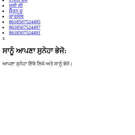
ਈਮੇਲ ਭੇਜੋ
ਜੂਲੀ ਲੀ
ਸ਼ੈਰਨ ਜ਼ੂ
ਕਾਰਸੇਲ
8618507524495
8618507524497
8618507524491
x
ਸਾਨੂੰ ਆਪਣਾ ਸੁਨੇਹਾ ਭੇਜੋ:
ਆਪਣਾ ਸੁਨੇਹਾ ਇੱਥੇ ਲਿਖੋ ਅਤੇ ਸਾਨੂੰ ਭੇਜੋ।