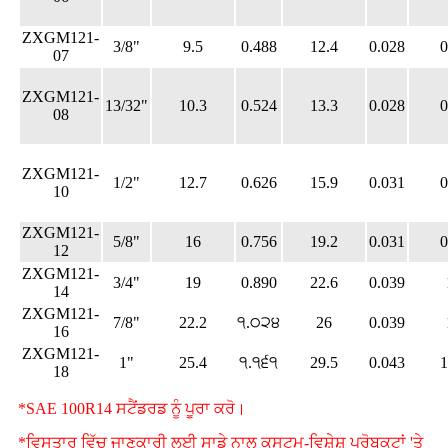
ZXGM121-
3/8"
9.5
0.488
12.4
0.028
0
07
ZXGM121-
13/32"
10.3
0.524
13.3
0.028
0
08
ZXGM121-
1/2"
12.7
0.626
15.9
0.031
0
10
ZXGM121-
5/8"
16
0.756
19.2
0.031
0
12
ZXGM121-
3/4"
19
0.890
22.6
0.039
14
ZXGM121-
7/8"
22.2
੧.੦੨੪
26
0.039
16
ZXGM121-
1"
25.4
੧.੧੬੧
29.5
0.043
1
18
*SAE 100R14 ਸਟੈਂਡਰਡ ਨੂੰ ਪੂਰਾ ਕਰੋ।
*ਵਿਸਤਾਰ ਵਿੱਚ ਜਾਣਕਾਰੀ ਲਈ ਸਾਡੇ ਨਾਲ ਕਸਟਮ-ਵਿਸ਼ੇਸ਼ ਪ੍ਰੋਬਕਟਾਂ 'ਤੇ