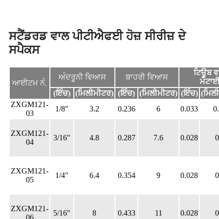
ਸਟੈਂਡਰਡ ਵਾਲ ਪੀਟੀਐਫਈ ਹੋਜ਼ ਸੀਰੀਜ਼ ਦੇ
ਸਪੈਕਸ
ਟਿਊਬ ਵ
ਅੰਦਰੂਨੀ ਵਿਆਸ
ਬਾਹਰੀ ਵਿਆਸ
ਮੋਟਾ
ਆਈਟਮ ਨੰ.
(ਇੰਚ)
(ਮਿਲੀਮੀਟਰ)
(ਇੰਚ)
(ਮਿਲੀਮੀਟਰ)
(ਇੰਚ)
(ਮਿਲ
ZXGM121-
1/8"
3.2
0.236
6
0.033
0
03
ZXGM121-
3/16"
4.8
0.287
7.6
0.028
0
04
ZXGM121-
1/4"
6.4
0.354
9
0.028
0
05
ZXGM121-
5/16"
8
0.433
11
0.028
0
06