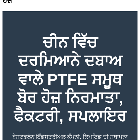
ਹੋਜ਼
ਚੀਨ ਵਿੱਚ
ਦਰਮਿਆਨੇ ਦਬਾਅ
ਵਾਲੇ PTFE ਸਮੂਥ
ਬੋਰ ਹੋਜ਼ ਨਿਰਮਾਤਾ,
ਫੈਕਟਰੀ, ਸਪਲਾਇਰ
ਬੇਸਟਫਲੋਨ ਇੰਡਸਟਰੀਅਲ ਕੰਪਨੀ, ਲਿਮਟਿਡ ਦੀ ਸਥਾਪਨਾ