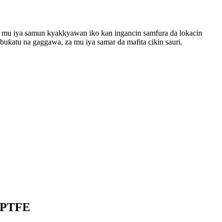
a mu iya samun kyakkyawan iko kan ingancin samfura da lokacin
buƙatu na gaggawa, za mu iya samar da mafita cikin sauri.
a PTFE