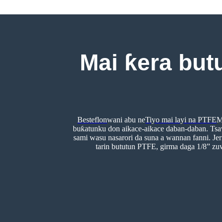
Mai ƙera but
Besteflon
wani abu ne
Tiyo mai layi na PTFE
M
buƙatunku don aikace-aikace daban-daban. Tsa
sami wasu nasarori da suna a wannan fanni. Jer
tarin bututun PTFE, girma daga 1/8” zu