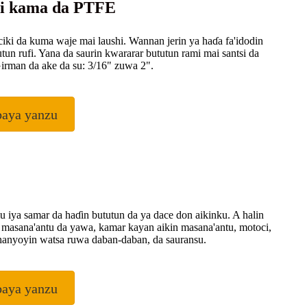
ai kama da PTFE
ciki da kuma waje mai laushi. Wannan jerin ya haɗa fa'idodin
utun rufi. Yana da saurin kwararar bututun rami mai santsi da
Girman da ake da su: 3/16" zuwa 2".
baya yanzu
u iya samar da haɗin bututun da ya dace don aikinku. A halin
 masana'antu da yawa, kamar kayan aikin masana'antu, motoci,
hanyoyin watsa ruwa daban-daban, da sauransu.
baya yanzu