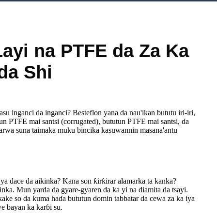
Layi na PTFE da Za Ka
da Shi
inganci da inganci? Besteflon yana da nau'ikan bututu iri-iri,
tun PTFE mai santsi (corrugated), bututun PTFE mai santsi, da
rwa suna taimaka muku bincika kasuwannin masana'antu
a dace da aikinka? Kana son ƙirƙirar alamarka ta kanka?
nka. Mun yarda da gyare-gyaren da ka yi na diamita da tsayi.
ake so da kuma haɗa bututun domin tabbatar da cewa za ka iya
e bayan ka karɓi su.