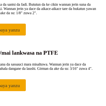
 da santsi da faɗi. Bututun da ke cikin wannan jerin suna da
. Wannan jerin ya dace da aikace-aikace tare da buƙatun yawan
ake da su: 1/8" zuwa 2".
baya yanzu
a/mai lankwasa na PTFE
 tana da sassauci mara misaltuwa. Wannan jerin ya dace da
hala dangane da laushi. Girman da ake da su: 3/16" zuwa 4".
baya yanzu