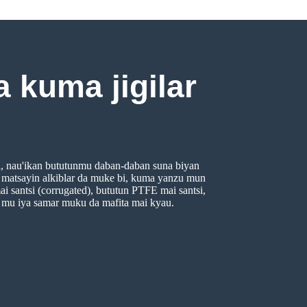
 kuma jigilar
na, nau'ikan bututunmu daban-daban suna biyan
 matsayin alkiblar da muke bi, kuma yanzu mun
i santsi (corrugated), bututun PTFE mai santsi,
a mu iya samar muku da mafita mai kyau.