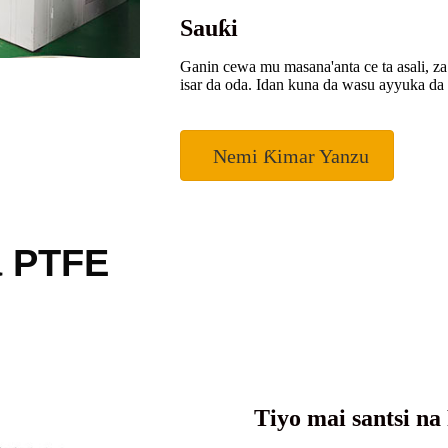
Sauƙi
Ganin cewa mu masana'anta ce ta asali, z
isar da oda. Idan kuna da wasu ayyuka da 
Nemi Ƙimar Yanzu
a PTFE
Tiyo mai santsi n