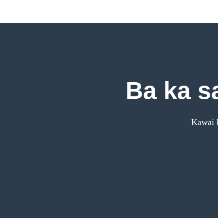
Ba ka s
Kawai k