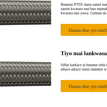
Bututun PTFE masu santsi suna
saurin kwarara mai ban mamaki
kwarara mai yawa. Girman da 
Danna don yin tam
Tiyo mai lankwas
Siffar karkace ta bututun roba
aikace-aikace masu matuƙar wa
Danna don yin tam