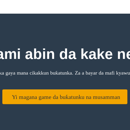
ami abin da kake 
a gaya mana cikakkun buƙatunka. Za a bayar da mafi kyawun
Yi magana game da buƙatunku na musamman