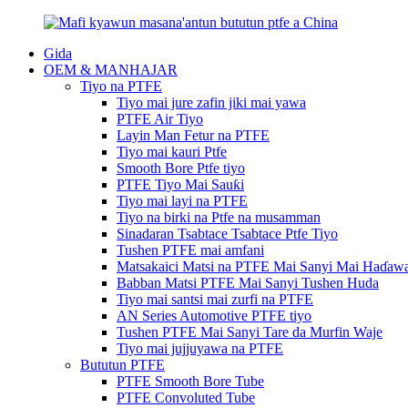
Gida
OEM & MANHAJAR
Tiyo na PTFE
Tiyo mai jure zafin jiki mai yawa
PTFE Air Tiyo
Layin Man Fetur na PTFE
Tiyo mai kauri Ptfe
Smooth Bore Ptfe tiyo
PTFE Tiyo Mai Sauƙi
Tiyo mai layi na PTFE
Tiyo na birki na Ptfe na musamman
Sinadaran Tsabtace Tsabtace Ptfe Tiyo
Tushen PTFE mai amfani
Matsakaici Matsi na PTFE Mai Sanyi Mai Haɗaw
Babban Matsi PTFE Mai Sanyi Tushen Huda
Tiyo mai santsi mai zurfi na PTFE
AN Series Automotive PTFE tiyo
Tushen PTFE Mai Sanyi Tare da Murfin Waje
Tiyo mai jujjuyawa na PTFE
Bututun PTFE
PTFE Smooth Bore Tube
PTFE Convoluted Tube