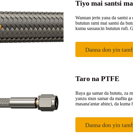
Tiyo mai santsi m
Wannan jerin yana da santsi a 
bututun rami mai santsi da but
kuma sassaucin bututun rufi. 
Danna don yin tam
Taro na PTFE
Baya ga samar da bututu, za m
yanzu mun samar da mafita ga
masana'antar abinci, da kuma 
Danna don yin tam