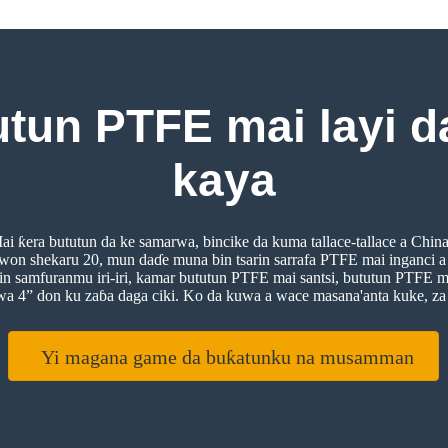
utun PTFE mai layi da
kaya
ai ƙera bututun da ke samarwa, bincike da kuma tallace-tallace a Chi
won shekaru 20, mun daɗe muna bin tsarin sarrafa PTFE mai inganci a
in samfuranmu iri-iri, kamar bututun PTFE mai santsi, bututun PTFE ma
wa 4” don ku zaɓa daga ciki. Ko da kuwa a wace masana'anta kuke, z
Yi magana game da buƙatunku na musamman