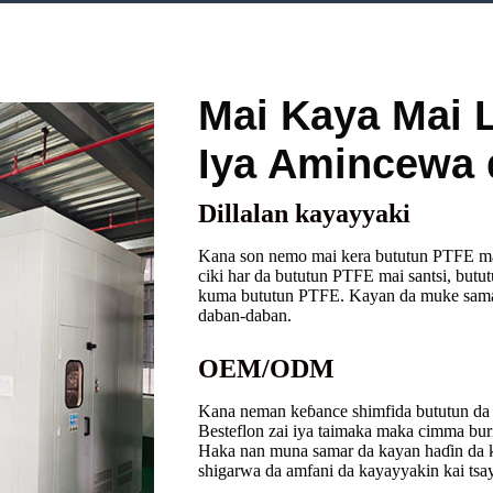
Mai Kaya Mai 
Iya Amincewa 
Dillalan kayayyaki
Kana son nemo mai kera bututun PTFE masu 
ciki har da bututun PTFE mai santsi, butu
kuma bututun PTFE. Kayan da muke sama
daban-daban.
OEM/ODM
Kana neman keɓance shimfida bututun da y
Besteflon zai iya taimaka maka cimma buri
Haka nan muna samar da kayan haɗin da k
shigarwa da amfani da kayayyakin kai tsay