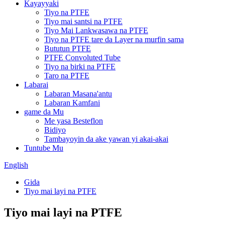
Kayayyaki
Tiyo na PTFE
Tiyo mai santsi na PTFE
Tiyo Mai Lankwasawa na PTFE
Tiyo na PTFE tare da Layer na murfin sama
Bututun PTFE
PTFE Convoluted Tube
Tiyo na birki na PTFE
Taro na PTFE
Labarai
Labaran Masana'antu
Labaran Kamfani
game da Mu
Me yasa Besteflon
Bidiyo
Tambayoyin da ake yawan yi akai-akai
Tuntube Mu
English
Gida
Tiyo mai layi na PTFE
Tiyo mai layi na PTFE