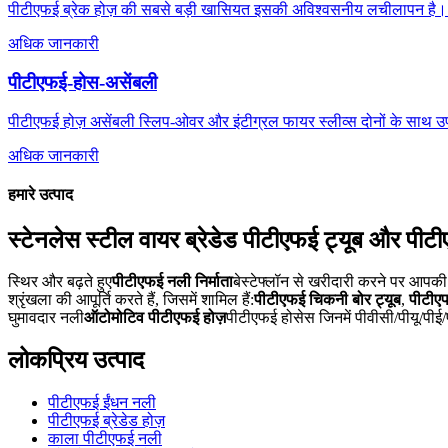
पीटीएफई ब्रेक होज़ की सबसे बड़ी खासियत इसकी अविश्वसनीय लचीलापन है। हम
अधिक जानकारी
पीटीएफई-होस-असेंबली
पीटीएफई होज़ असेंबली स्लिप-ओवर और इंटीग्रल फायर स्लीव्स दोनों के साथ उपलब
अधिक जानकारी
हमारे उत्पाद
स्टेनलेस स्टील वायर ब्रेडेड पीटीएफई ट्यूब और पीटी
स्थिर और बढ़ते हुए
पीटीएफई नली निर्माता
बेस्टेफ्लॉन से खरीदारी करने पर आपकी 
श्रृंखला की आपूर्ति करते हैं, जिसमें शामिल हैं:
पीटीएफई चिकनी बोर ट्यूब
,
पीटीएफ
घुमावदार नली
ऑटोमोटिव पीटीएफई होज़
पीटीएफई होसेस जिनमें पीवीसी/पीयू/पी
लोकप्रिय उत्पाद
पीटीएफई ईंधन नली
पीटीएफई ब्रेडेड होज़
काला पीटीएफई नली