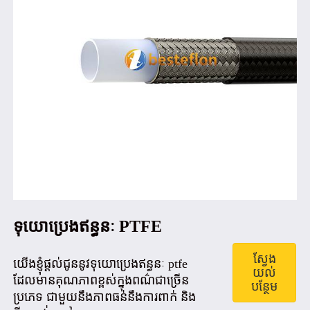
ទុយោប្រេងឥន្ធនៈ PTFE
ស្វែង
យើងខ្ញុំផ្តល់ជូននូវទុយោប្រេងឥន្ធនៈ ptfe
យល់
ដែលមានគុណភាពខ្ពស់ក្នុងពណ៌ជាច្រើន
បន្ថែម
ប្រភេទ ជាមួយនឹងភាពធន់នឹងការពាក់ និង