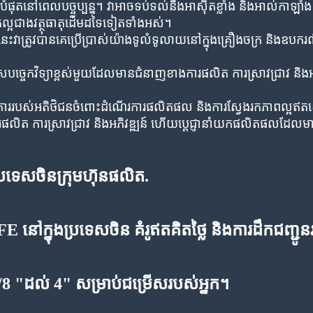
បំផុតនៅពេលបច្ចុប្បន្ន។ វាអាចទប់ទល់នឹងអាស៊ីតខ្លាំង និងអាល់កាឡា
រតែល្អជាងវត្ថុធាតុដើមដទៃទៀតទាំងអស់។
្រូវបានគេប្រើប្រាស់យ៉ាងទូលំទូលាយនៅក្នុងគ្រឿងចក្រ និងឧបករណ
បច្ចេកវិទ្យាខ្ពស់មួយដែលមានជំនាញខាងការផលិត ការស្រាវជ្រាវ និ
។
វការរបស់អតិថិជនចំពោះដំណើរការផលិតផល និងការស្វែងរកភាពល្អឥតខ្ចោះ
ការផលិត ការស្រាវជ្រាវ និងអភិវឌ្ឍន៍ ហើយប្តេជ្ញានាំយកផលិតផលដែលម
ប្រទេសចិន
ក្រុមហ៊ុនផលិត
.
នៅក្នុងប្រទេសចិន គំរូឥតគិតថ្លៃ និងការដឹកជញ្ជ
/8 "ដល់ 4" សម្រាប់ជម្រើសរបស់អ្នក។