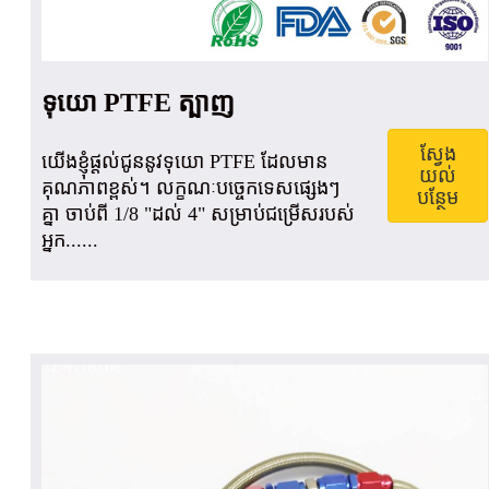
ទុយោ PTFE ត្បាញ
ស្វែង
យើងខ្ញុំផ្តល់ជូននូវទុយោ PTFE ដែលមាន
យល់
គុណភាពខ្ពស់។ លក្ខណៈបច្ចេកទេសផ្សេងៗ
បន្ថែម
គ្នា ចាប់ពី 1/8 "ដល់ 4" សម្រាប់ជម្រើសរបស់
អ្នក......