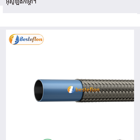
អ៊ីសូឡង់កម្ដៅ។