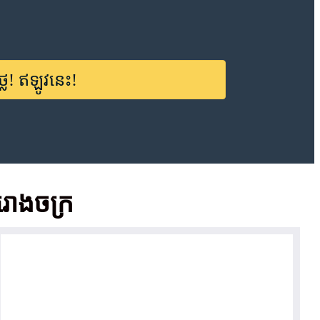
ៃ! ឥឡូវនេះ!
រោងចក្រ