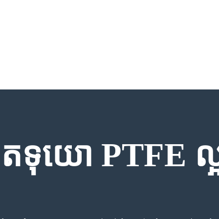
ិតទុយោ PTFE ល្អប