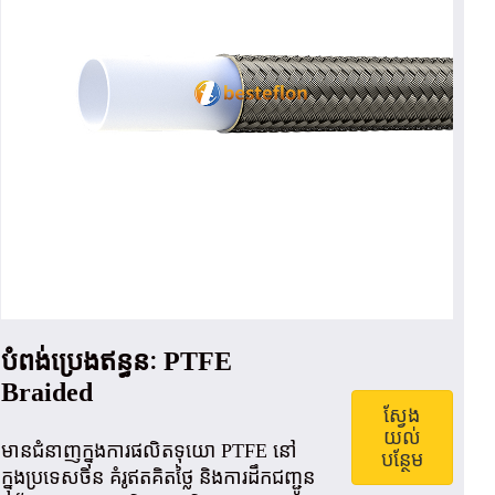
បំពង់ប្រេងឥន្ធនៈ PTFE
Braided
ស្វែង
យល់
មានជំនាញក្នុងការផលិតទុយោ PTFE នៅ
បន្ថែម
ក្នុងប្រទេសចិន គំរូឥតគិតថ្លៃ និងការដឹកជញ្ជូន