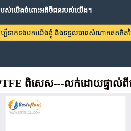
ិត្តរបស់យើងចំពោះអតិថិជនរបស់យើង។
ើម្បីទាក់ទងមកយើងខ្ញុំ និងទទួលបានសំណាកឥតគិតថ្ល
TFE ពិសេស---លក់ដោយផ្ទាល់ពី