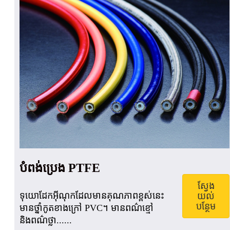
បំពង់ប្រេង PTFE
ស្វែង
ទុយោដែកអ៊ីណុកដែលមានគុណភាពខ្ពស់នេះ
យល់
បន្ថែម
មានថ្នាំកូតខាងក្រៅ PVC។ មានពណ៌ខ្មៅ
និងពណ៌ថ្លា......