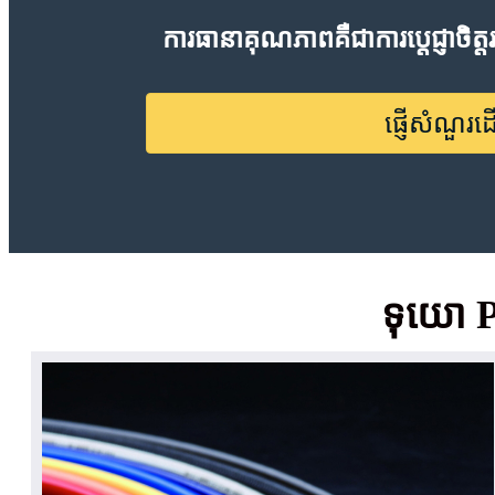
ការធានាគុណភាពគឺជាការប្តេជ្ញាច
ផ្ញើសំណួរដ
ទុយោ P