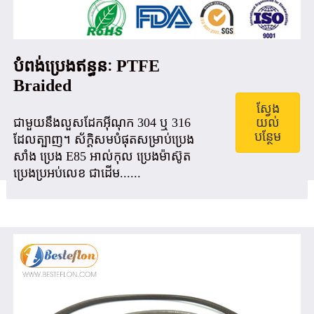
បំពង់ប្រេងឥន្ធនៈ PTFE
Braided
ស្វែង
ជាមួយនឹងលួសដែកអ៊ីណុក 304 ឬ 316
យល់
បន្ថែម
ដែលត្បាញ។ ស័ក្តិសមបំផុតសម្រាប់ប្រេង
សាំង ប្រេង E85 អាល់កុល ប្រេងម៉ាស៊ូត
ប្រេងប្រអប់លេខ ជាដើម......