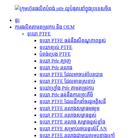
ផ្ទះ
ការផលិតតាមតម្រូវការ និង OEM
ទុយោ PTFE
ទុយោ PTFE ធន់នឹងសីតុណ្ហភាពខ្ពស់
ទុយោខ្យល់ PTFE
បំពង់ប្រេង PTFE
ទុយោ Ptfe ត្បាញ
ទុយោ Ptfe រលោង
ទុយោ PTFE ដែលអាចបត់បែនបាន
ទុយោ PTFE ដែលមានស្រទាប់
ទុយោហ្វ្រាំង Ptfe តាមតម្រូវការ
ទុយោ Ptfe ធន់នឹងការច្រេះគីមី
ទុយោ PTFE ដែលដឹកនាំចរន្តអគ្គិសនី
ទុយោ PTFE រលោងសម្ពាធមធ្យម
ទុយោ PTFE រលោងសម្ពាធខ្ពស់
ទុយោ PTFE រលោង សម្ពាធខ្ពស់ខ្លាំង
ទុយោ PTFE សម្រាប់រថយន្តស៊េរី AN
ទុយោ PTFE រលោងជាមួយគម្របខាងក្រៅ