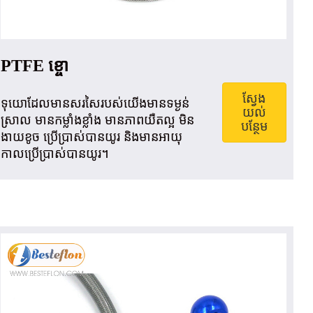
PTFE ខ្ចោ
ស្វែង
ទុយោ​ដែល​មាន​សរសៃ​របស់​យើង​មាន​ទម្ងន់​
យល់
ស្រាល មាន​កម្លាំង​ខ្លាំង មាន​ភាព​យឺត​ល្អ មិន​
បន្ថែម
ងាយ​ខូច ប្រើប្រាស់​បាន​យូរ និង​មាន​អាយុ
កាល​ប្រើប្រាស់​បាន​យូរ។