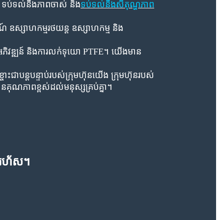
ំង ទប់ទល់នឹងភាពចាស់ និង
ទប់ទល់នឹងសីតុណ្ហភាព
៍ ឧស្សាហកម្មរថយន្ត ឧស្សាហកម្ម និង
ងអភិវឌ្ឍន៍ និងការលក់ទុយោ PTFE។ យើងមាន
ជាបន្តបន្ទាប់របស់ក្រុមហ៊ុនយើង ក្រុមហ៊ុនរបស់
ានគុណភាពខ្ពស់ដល់មនុស្សគ្រប់គ្នា។
ូនរហ័ស។