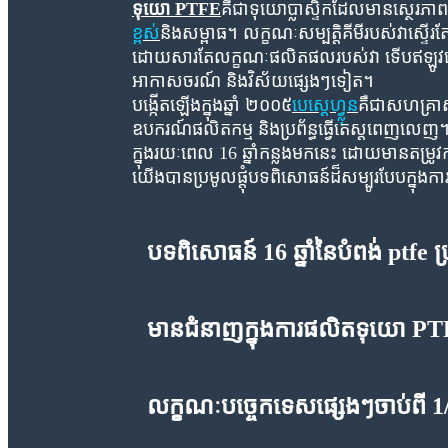
ទុយោ PTFE
គឺជាទុយោប្លាស្ទិកដែលមានស្ថេរភាព
ខ្ពស់
និងសម្ពាធ។ លក្ខណៈសម្បត្តិគីមីរបស់វាស្ទើ
ដោយសារតែលក្ខណៈផលិតផលរបស់វា ទើបឥឡូវនេះវាត
អាកាសចរណ៍ និងវិស័យផ្សេងៗទៀត។
បង្កើតឡើងក្នុងឆ្នាំ ២០០៥
បេស្តេហ្វ្លុន
គឺជាសហគ្រាស
ឧបករណ៍ផលិតកម្ម និងប្រព័ន្ធធ្វើតេស្តពេញលេញ
ក្នុងរយៈពេល 16 ឆ្នាំកន្លងមកនេះ ដោយមានតម្រូ
យើងបានប្រមូលផ្តុំបទពិសោធន៍ដ៏សម្បូរបែបក្នុង
បទពិសោធន៍ 16 ឆ្នាំនៃបំពង់ ptfe 
មានជំនាញក្នុងការផលិតទុយោ PTFE 
លក្ខណៈបច្ចេកទេសផ្សេងៗចាប់ពី 1