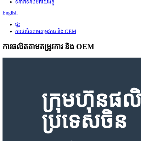
ទំនាក់ទំនងមកយើងខ្ញុំ
English
ផ្ទះ
ការផលិតតាមតម្រូវការ និង OEM
ការផលិតតាមតម្រូវការ និង OEM
ក្រុមហ៊ុនផល
ប្រទេសចិន