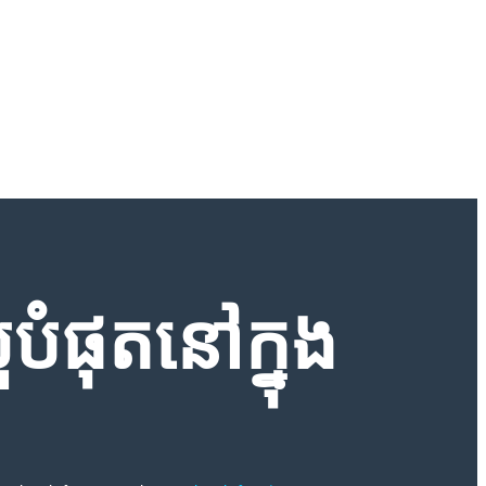
ំផុតនៅក្នុង