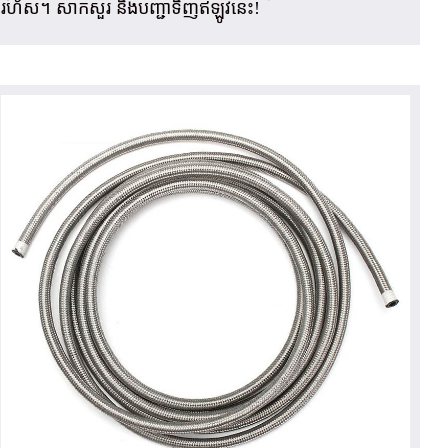
រហ័ស។ សាកសួរ និងបញ្ជាទិញឥឡូវនេះ!