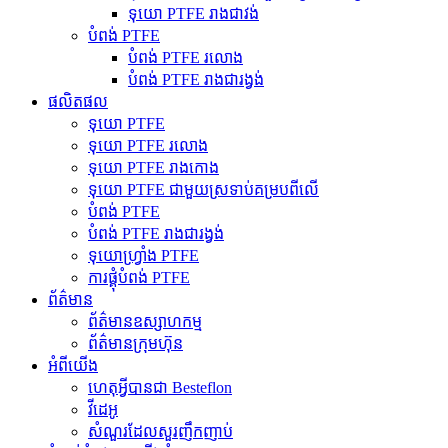
ទុយោ PTFE រាងជាវង់
បំពង់ PTFE
បំពង់ PTFE រលោង
បំពង់ PTFE រាងជារង្វង់
ផលិតផល
ទុយោ PTFE
ទុយោ PTFE រលោង
ទុយោ PTFE រាងកោង
ទុយោ PTFE ជាមួយស្រទាប់គម្របពីលើ
បំពង់ PTFE
បំពង់ PTFE រាងជារង្វង់
ទុយោហ្វ្រាំង PTFE
ការផ្គុំបំពង់ PTFE
ព័ត៌មាន
ព័ត៌មានឧស្សាហកម្ម
ព័ត៌មានក្រុមហ៊ុន
អំពីយើង
ហេតុអ្វីបានជា Besteflon
វីដេអូ
សំណួរដែលសួរញឹកញាប់