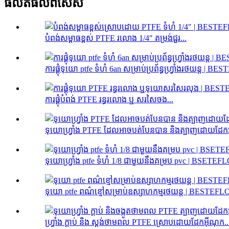
ផលិតផល​ពិសេស
បំពង់សម្ពាធខ្ពស់ PTFE រលោង 1/4″ តម្រង់ជួរ...
ការផ្គុំទុយោ ptfe ទំហំ 6an សម្រាប់ប្រព័ន្ធហ្វ្រាំងរថយន្ត | 
ការផ្គុំបំពង់ PTFE រន្ធរលោង ឬ សរសៃចង...
ទុយោហ្វ្រាំង PTFE ដែលអាចបត់បែនបាន និងត្បាញដោយដែ
ទុយោហ្វ្រាំង ptfe ទំហំ 1/8 ជាមួយនឹងគម្រប pvc | BSETEF
ទុយោ ptfe ពណ៌ខ្មៅសម្រាប់ឧស្សាហកម្មរថយន្ត | BESTEF
ហ្វ្រាំង ក្ដាប់ និង ស្តង់ថាមពល PTFE ស្រោបដោយដែកអ៊ីណុក..