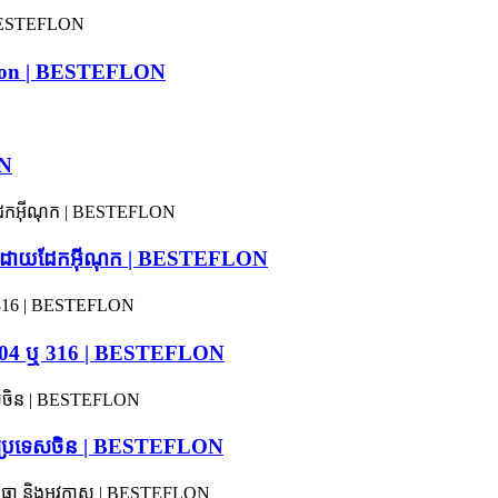
acron | BESTEFLON
ON
បាញដោយដែកអ៊ីណុក | BESTEFLON
ុក 304 ឬ 316 | BESTEFLON
តនៅប្រទេសចិន | BESTEFLON