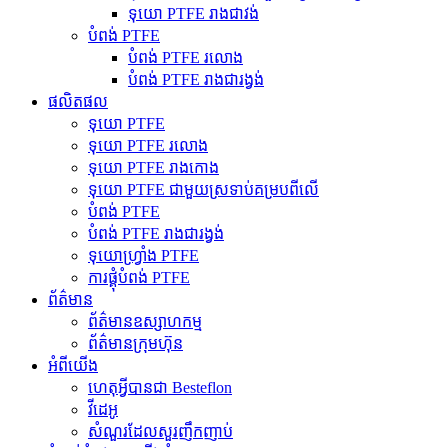
ទុយោ PTFE រាងជាវង់
បំពង់ PTFE
បំពង់ PTFE រលោង
បំពង់ PTFE រាងជារង្វង់
ផលិតផល
ទុយោ PTFE
ទុយោ PTFE រលោង
ទុយោ PTFE រាងកោង
ទុយោ PTFE ជាមួយស្រទាប់គម្របពីលើ
បំពង់ PTFE
បំពង់ PTFE រាងជារង្វង់
ទុយោហ្វ្រាំង PTFE
ការផ្គុំបំពង់ PTFE
ព័ត៌មាន
ព័ត៌មានឧស្សាហកម្ម
ព័ត៌មានក្រុមហ៊ុន
អំពីយើង
ហេតុអ្វីបានជា Besteflon
វីដេអូ
សំណួរដែលសួរញឹកញាប់