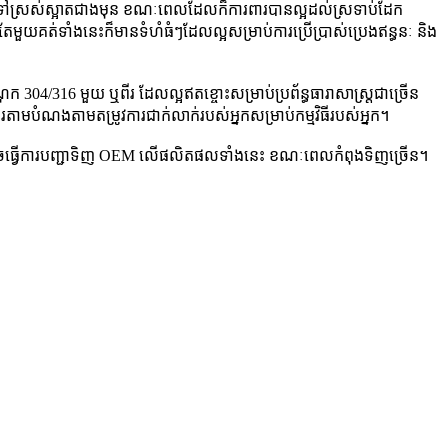
វាមើលទៅស្រស់ស្អាតជាងមុន ខណៈពេលដែលក៏ការពារបានល្អដល់ស្រទាប់ដែក
គត់ទាំងនេះក៏មានទំហំធំៗដែលល្អសម្រាប់ការប្រើប្រាស់ប្រេងឥន្ធនៈ និង
ុក 304/316 មួយ ឬពីរ ដែលល្អឥតខ្ចោះសម្រាប់ប្រព័ន្ធធារាសាស្ត្រជាច្រើន
្ដូរតាមបំណងតាមតម្រូវការជាក់លាក់របស់អ្នកសម្រាប់កម្មវិធីរបស់អ្នក។
្នកអាចធ្វើការបញ្ជាទិញ OEM លើផលិតផលទាំងនេះ ខណៈពេលកំពុងទិញច្រើន។