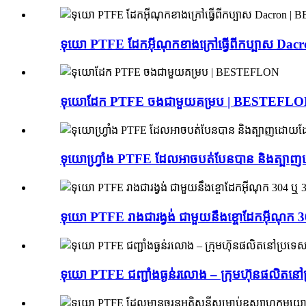
ទុយោ PTFE ដែកអ៊ីណុកខាងក្រៅធ្វើពីកប្បាស D
ទុយោដែក PTFE ចងជាមួយគម្រប | BESTEFL
ទុយោហ្វ្រាំង PTFE ដែលអាចបត់បែនបាន និងត្
ទុយោ PTFE រាងជារង្វង់ ជាមួយនឹងខ្ចោដែកអ៊ីណ
ទុយោ PTFE ជញ្ជាំងធ្ងន់រលោង – ក្រុមហ៊ុនផលិ