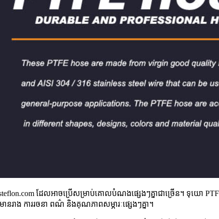
teflon.com ដែលអាចប្រើសម្រាប់គោលបំណងផ្សេងៗគ្នាជាច្រើន។ ទុយោ PT
មានរាង ការរចនា ពណ៌ និងគុណភាពសម្ភារៈផ្សេងៗគ្នា។