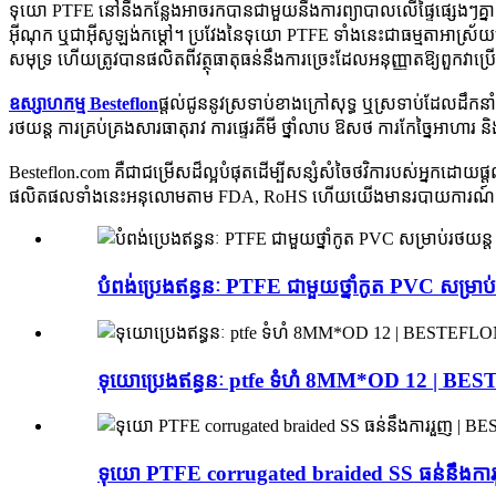
ទុយោ PTFE នៅនឹងកន្លែងអាចរកបានជាមួយនឹងការព្យាបាលលើផ្ទៃផ្សេងៗគ្នាដ
អ៊ីណុក ឬជាអ៊ីសូឡង់កម្ដៅ។ ប្រវែងនៃទុយោ PTFE ទាំងនេះជាធម្មតាអាស្រ
សមុទ្រ ហើយត្រូវបានផលិតពីវត្ថុធាតុធន់នឹងការច្រេះដែលអនុញ្ញាតឱ្យពួកវាប្រ
ឧស្សាហកម្ម Besteflon
ផ្តល់ជូននូវស្រទាប់ខាងក្រៅសុទ្ធ ឬស្រទាប់ដែលដឹកនា
រថយន្ត ការគ្រប់គ្រងសារធាតុរាវ ការផ្ទេរគីមី ថ្នាំលាប ឱសថ ការកែច្នៃអាហារ
Besteflon.com គឺជាជម្រើសដ៏ល្អបំផុតដើម្បីសន្សំសំចៃថវិការបស់អ្នកដ
ផលិតផលទាំងនេះអនុលោមតាម FDA, RoHS ហើយយើងមានរបាយការណ៍ 
បំពង់ប្រេងឥន្ធនៈ PTFE ជាមួយថ្នាំកូត PVC សម្
ទុយោប្រេងឥន្ធនៈ ptfe ទំហំ 8MM*OD 12 | B
ទុយោ PTFE corrugated braided SS ធន់នឹងក