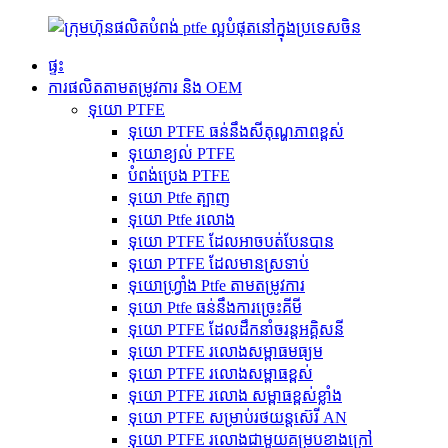
ផ្ទះ
ការផលិតតាមតម្រូវការ និង OEM
ទុយោ PTFE
ទុយោ PTFE ធន់នឹងសីតុណ្ហភាពខ្ពស់
ទុយោខ្យល់ PTFE
បំពង់ប្រេង PTFE
ទុយោ Ptfe ត្បាញ
ទុយោ Ptfe រលោង
ទុយោ PTFE ដែលអាចបត់បែនបាន
ទុយោ PTFE ដែលមានស្រទាប់
ទុយោហ្វ្រាំង Ptfe តាមតម្រូវការ
ទុយោ Ptfe ធន់នឹងការច្រេះគីមី
ទុយោ PTFE ដែលដឹកនាំចរន្តអគ្គិសនី
ទុយោ PTFE រលោងសម្ពាធមធ្យម
ទុយោ PTFE រលោងសម្ពាធខ្ពស់
ទុយោ PTFE រលោង សម្ពាធខ្ពស់ខ្លាំង
ទុយោ PTFE សម្រាប់រថយន្តស៊េរី AN
ទុយោ PTFE រលោងជាមួយគម្របខាងក្រៅ