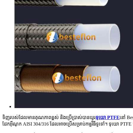
ទិញរបស់ដែលមានគុណភាពខ្ពស់ និងប្រើប្រាស់បានយូរ
ទុយោ PTFE
នៅ Bes
ដែកអ៊ីណុក AISI 304/316 ដែលអាចប្រើសម្រាប់កម្មវិធីទូទៅ។ ទុយោ PTFE 