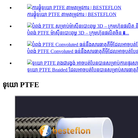
ការផ្គុំទុយោ PTFE តាមតម្រូវការ | BESTEFLON
បំពង់ PTFE ម៉ាស៊ីនបោះពុម្ព 3D – ក្រុមហ៊ុនផលិតចិន �...
បំពង់ PTFE Convoluted ធន់នឹងសារធាតុគីមីដែលអាចបត់បែនប
ទុយោ PTFE Braided ដែលអាចបត់បែនបានសម្រាប់សារធាតុគីម
ទុយោ PTFE