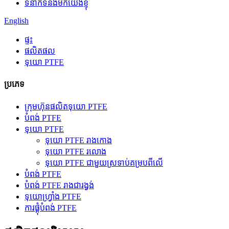
ទំនាក់ទំនងមកយើងខ្ញុំ
English
ផ្ទះ
ផលិតផល
ទុយោ PTFE
ប្រភេទ
ក្រុមហ៊ុនផលិតទុយោ PTFE
បំពង់ PTFE
ទុយោ PTFE
ទុយោ PTFE រាងកោង
ទុយោ PTFE រលោង
ទុយោ PTFE ជាមួយស្រទាប់គម្របពីលើ
បំពង់ PTFE
បំពង់ PTFE រាងជារង្វង់
ទុយោហ្វ្រាំង PTFE
ការផ្គុំបំពង់ PTFE