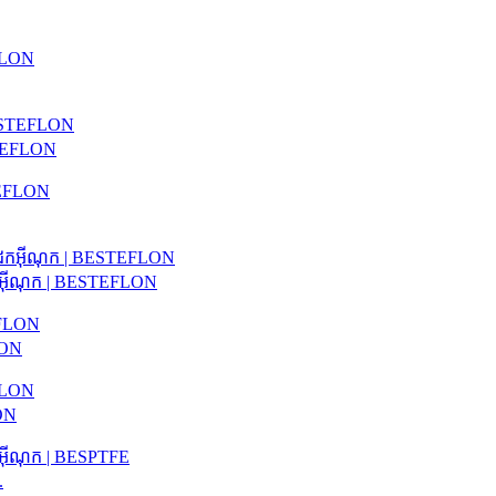
BESTEFLON
កអ៊ីណុក | BESTEFLON
LON
LON
.