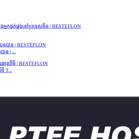
ាន | ...
ី T...