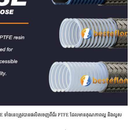
FE ទាំងនេះត្រូវបានផលិតចេញពីជ័រ PTFE ដែលមានគុណភាពល្អ និងលួស