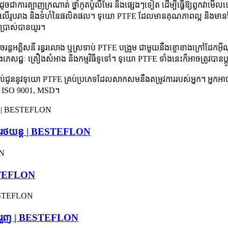
ូចជាការត្បាញក្រណាត់ ថ្នាំកូតប៉ូលីមែរ និងផ្សេងៗទៀត ដើម្បីធ្វើឱ្យពួក
័យលើរូបរាង និងទំហំនៃផលិតផល។ ទុយោ PTFE ដែលមានគុណភាពល្អ និងមានតែមួយ
ើប្រាស់បានយូរ។
ំចរន្តអគ្គិសនី រន្ធរលោង ឬស្រទាប់ PTFE បង្រួម ជាមួយនឹងខ្ចោខាងក្រៅដែកអ៊ីណ
 និងភេសជ្ជៈ គ្រឿងសំអាង និងកម្មវិធីទូទៅ។ ទុយោ PTFE ទាំងនេះក៏អាចត្រូវបានប
ោយផ្តល់ជូននូវទុយោ PTFE គ្រប់ប្រភេទដែលសាកសមនឹងតម្រូវការរបស់អ្នក។ អ
ISO 9001, MSD។
រាប់រថយន្ត | BESTEFLON
ESTEFLON
ាររួញ | BESTEFLON