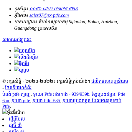
ទូរស័ព្ទ៖
០០៨៦ ៧៥២ ៧៧៧៨ ៨២៩
អ៊ីមែល៖
sales07@zx-ptfe.com
អាសយដ្ឋាន៖
តំបន់ឧស្សាហកម្ម Sijiaolou, Boluo, Huizhou,
Guangdong ប្រទេសចិន
សាកសួរឥឡូវនេះ
© រក្សាសិទ្ធិ - ២០២០-២០២២៖ រក្សាសិទ្ធិគ្រប់យ៉ាង។
ផលិតផលពេញនិយម
-
ផែនទីគេហទំព័រ
បំពង់ ptfe ត្បាញ
,
ទុយោ Ptfe រាងកោង - 939/939b
,
ខ្សែប្រេងឥន្ធនៈ Ptfe
6an
,
ទុយោ ptfe
,
ទុយោ Ptfe E85
,
ទុយោប្រេងឥន្ធនៈដែលមានស្រទាប់
Ptfe
,
ផ្ញើអ៊ីមែល
ជូលី លី
សារ៉ុន ស៊ូ