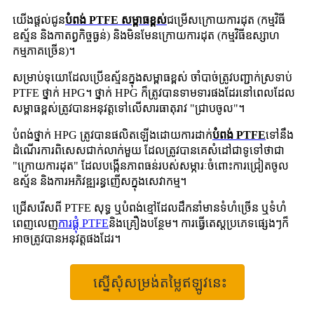
យើងផ្តល់ជូន
បំពង់ PTFE សម្ពាធខ្ពស់
ជម្រើសក្រោយការដុត (កម្មវិធី
ឧស្ម័ន និងកាតព្វកិច្ចធ្ងន់) និងមិនមែនក្រោយការដុត (កម្មវិធីឧស្សាហ
កម្មភាគច្រើន)។
សម្រាប់ទុយោដែលប្រើឧស្ម័នក្នុងសម្ពាធខ្ពស់ ចាំបាច់ត្រូវបញ្ជាក់ស្រទាប់
PTFE ថ្នាក់ HPG។ ថ្នាក់ HPG ក៏ត្រូវបានទាមទារផងដែរនៅពេលដែល
សម្ពាធខ្ពស់ត្រូវបានអនុវត្តទៅលើសារធាតុរាវ "ជ្រាបចូល"។
បំពង់ថ្នាក់ HPG ត្រូវបានផលិតឡើងដោយការដាក់
បំពង់ PTFE
ទៅនឹង
ដំណើរការពិសេសជាក់លាក់មួយ ដែលត្រូវបានគេសំដៅជាទូទៅថាជា
"ក្រោយការដុត" ដែលបង្កើនភាពធន់របស់សម្ភារៈចំពោះការជ្រៀតចូល
ឧស្ម័ន និងការអភិវឌ្ឍរន្ធញើសក្នុងសេវាកម្ម។
ជ្រើសរើសពី PTFE សុទ្ធ ឬ
បំពង់ខ្មៅដែលដឹកនាំ
មាន​ទំហំ​ច្រើន ឬ​ទំហំ​
ពេញលេញ
ការផ្គុំ PTFE
និង​គ្រឿងបន្ថែម។ ការធ្វើតេស្ត​ប្រភេទ​ផ្សេងៗ​ក៏
អាច​ត្រូវ​បាន​អនុវត្ត​ផងដែរ។
ស្នើសុំសម្រង់តម្លៃឥឡូវនេះ