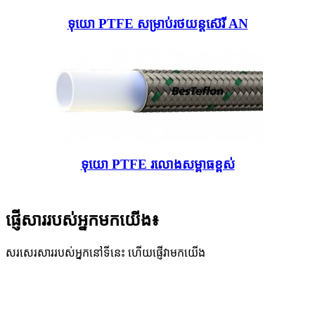
ទុយោ PTFE សម្រាប់រថយន្តស៊េរី AN
ទុយោ PTFE រលោងសម្ពាធខ្ពស់
ផ្ញើសាររបស់អ្នកមកយើង៖
សរសេរសាររបស់អ្នកនៅទីនេះ ហើយផ្ញើវាមកយើង