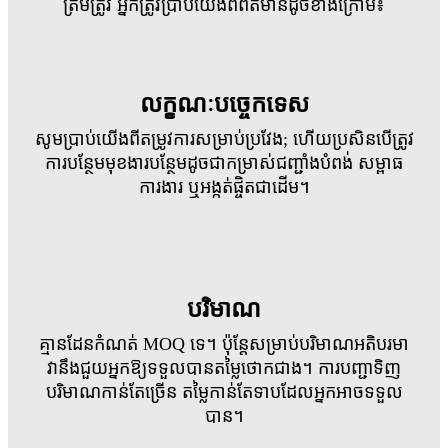
ត្រឹមត្រូវ អ្នកត្រូវប្រាប់យើងពីព័ត៌មានដូចខាងក្រោម៖
លក្ខណៈបច្ចេកទេស
សូមប្រាប់យើងពីតម្រូវការសម្រាប់ប្រវែង; ហើយប្រសិនបើត្រូវ
ការបន្ថែមមុខងារបន្ថែមដូចជាកម្រាស់ជញ្ជាំងបំពង់ សម្ពាធ
ការងារ ឬអង្កត់ផ្ចិតជាដើម។
បរិមាណ
គ្មានដែនកំណត់ MOQ ទេ។ ប៉ុន្តែសម្រាប់បរិមាណអតិបរមា
វានឹងជួយអ្នកឱ្យទទួលបានតម្លៃថោកជាង។ ការបញ្ជាទិញ
បរិមាណកាន់តែច្រើន តម្លៃកាន់តែទាបដែលអ្នកអាចទទួល
បាន។