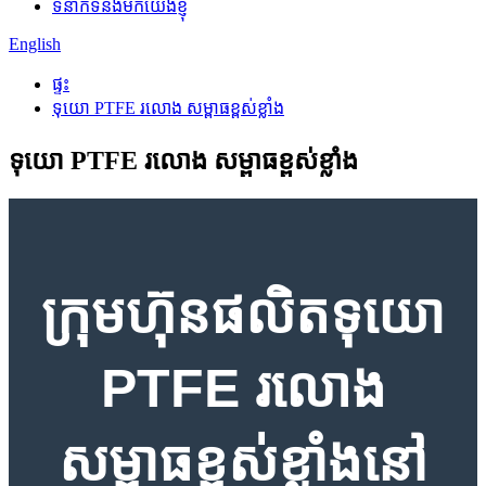
ទំនាក់ទំនងមកយើងខ្ញុំ
English
ផ្ទះ
ទុយោ PTFE រលោង សម្ពាធខ្ពស់ខ្លាំង
ទុយោ PTFE រលោង សម្ពាធខ្ពស់ខ្លាំង
ក្រុមហ៊ុនផលិតទុយោ
PTFE រលោង
សម្ពាធខ្ពស់ខ្លាំងនៅ