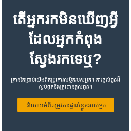
តើអ្នករកមិនឃើញអ្វី
ដែលអ្នកកំពុង
ស្វែងរកទេឬ?
គ្រាន់តែប្រាប់យើងពីតម្រូវការលម្អិតរបស់អ្នក។ ការផ្តល់ជូនដ៏
ល្អបំផុតនឹងត្រូវបានផ្តល់ជូន។
និយាយអំពីតម្រូវការផ្ទាល់ខ្លួនរបស់អ្នក