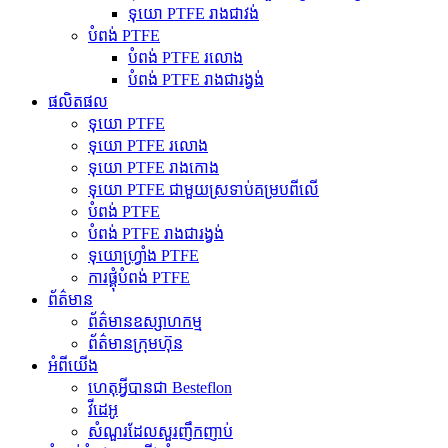
ទុយោ PTFE រាងជាវង់
បំពង់ PTFE
បំពង់ PTFE រលោង
បំពង់ PTFE រាងជារង្វង់
ផលិតផល
ទុយោ PTFE
ទុយោ PTFE រលោង
ទុយោ PTFE រាងកោង
ទុយោ PTFE ជាមួយស្រទាប់គម្របពីលើ
បំពង់ PTFE
បំពង់ PTFE រាងជារង្វង់
ទុយោហ្វ្រាំង PTFE
ការផ្គុំបំពង់ PTFE
ព័ត៌មាន
ព័ត៌មានឧស្សាហកម្ម
ព័ត៌មានក្រុមហ៊ុន
អំពីយើង
ហេតុអ្វីបានជា Besteflon
វីដេអូ
សំណួរដែលសួរញឹកញាប់