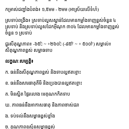
កម្រាស់ជញ្ជាំងបំពង់៖ ១,៥មម - ២មម (អាស្រ័យលើទំហំ)
ស្រទាប់ពង្រឹង៖ ស្រទាប់លួសស្ពាន់ដែលមានកម្លាំងទាញខ្ពស់ចំនួន ៤
ស្រទាប់ និងស្រទាប់លួសដែកអ៊ីណុក ៣០៤ ដែលមានកម្លាំងទាញខ្ពស់
ចំនួន ១ ស្រទាប់
ជួរសីតុណ្ហភាព៖ -៦៥℃ ~ +២៦០℃ (-៨៥℉ ~ + ៥០០℉) សម្គាល់៖
សីតុណ្ហភាពខ្ពស់ សម្ពាធទាប
លក្ខណៈសម្បត្តិ៖
ក. ធន់នឹងសីតុណ្ហភាពខ្ពស់ និងទាបល្អឥតខ្ចោះ
ខ. ធន់នឹងសារធាតុគីមី និងប្រេងបានល្អឥតខ្ចោះ
គ. មិនស្អិត ផ្ទៃរលោង មេគុណកកិតទាប
ឃ. ភាពធន់នឹងអាកាសធាតុ និងភាពចាស់ជរា
ង. ទប់ទល់នឹងសម្ពាធខ្ពស់ខ្លាំង
ច. គុណភាពឧស្ម័នសម្ពាធខ្ពស់