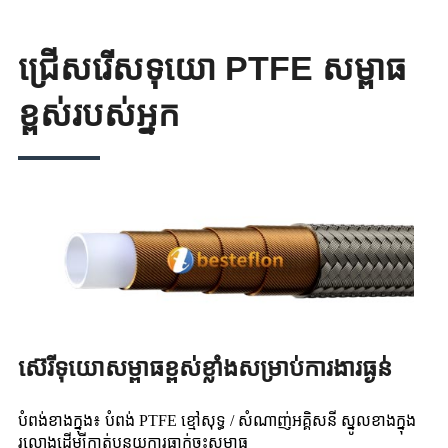
ជ្រើសរើសទុយោ PTFE សម្ពាធ
ខ្ពស់របស់អ្នក
ស៊េរីទុយោសម្ពាធខ្ពស់ខ្លាំងសម្រាប់ការងារធ្ងន់
បំពង់ខាងក្នុង៖ បំពង់ PTFE ខ្មៅសុទ្ធ / សំណាញ់អគ្គិសនី ស្នូលខាងក្នុង
រលោងដើម្បីកាត់បន្ថយការធ្លាក់ចុះសម្ពាធ