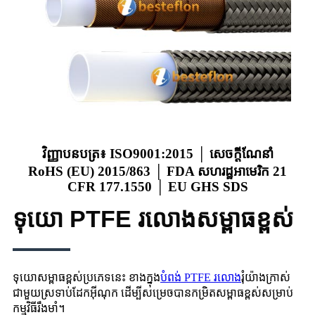
វិញ្ញាបនបត្រ៖ ISO9001:2015 │ សេចក្តីណែនាំ
RoHS (EU) 2015/863 │ FDA សហរដ្ឋអាមេរិក 21
CFR 177.1550 │ EU GHS SDS
ទុយោ PTFE រលោងសម្ពាធខ្ពស់
ទុយោសម្ពាធខ្ពស់ប្រភេទនេះ ខាងក្នុង
បំពង់ PTFE រលោង
រុំ​យ៉ាង​ក្រាស់​
ជាមួយ​ស្រទាប់​ដែក​អ៊ីណុក ដើម្បី​សម្រេច​បាន​កម្រិត​សម្ពាធ​ខ្ពស់​សម្រាប់​
កម្មវិធី​រឹងមាំ។