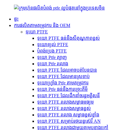
ផ្ទះ
ការផលិតតាមតម្រូវការ និង OEM
ទុយោ PTFE
ទុយោ PTFE ធន់នឹងសីតុណ្ហភាពខ្ពស់
ទុយោខ្យល់ PTFE
បំពង់ប្រេង PTFE
ទុយោ Ptfe ត្បាញ
ទុយោ Ptfe រលោង
ទុយោ PTFE ដែលអាចបត់បែនបាន
ទុយោ PTFE ដែលមានស្រទាប់
ទុយោហ្វ្រាំង Ptfe តាមតម្រូវការ
ទុយោ Ptfe ធន់នឹងការច្រេះគីមី
ទុយោ PTFE ដែលដឹកនាំចរន្តអគ្គិសនី
ទុយោ PTFE រលោងសម្ពាធមធ្យម
ទុយោ PTFE រលោងសម្ពាធខ្ពស់
ទុយោ PTFE រលោង សម្ពាធខ្ពស់ខ្លាំង
ទុយោ PTFE សម្រាប់រថយន្តស៊េរី AN
ទុយោ PTFE រលោងជាមួយគម្របខាងក្រៅ