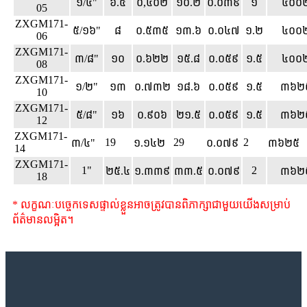
១/៤"
៦.៥
០,៤០២
១០.២
០.០៣៩
១
៤០០
05
ZXGM171-
៥/១៦"
៨
០.៥៣៥
១៣.៦
០.០៤៧
១.២
៤០០
06
ZXGM171-
៣/៨"
១០
០.៦២២
១៥.៨
០.០៥៩
១.៥
៤០០
08
ZXGM171-
១/២"
១៣
០.៧៣២
១៨.៦
០.០៥៩
១.៥
៣៦២
10
ZXGM171-
៥/៨"
១៦
០.៩០៦
២១.៥
០.០៥៩
១.៥
៣៦២
12
ZXGM171-
19
29
2
៣/៤"
១.១៤២
០.០៧៩
៣៦២៥
14
ZXGM171-
1"
2
២៥.៤
១.៣៣៩
៣៣.៥
០.០៧៩
៣៦២
18
* លក្ខណៈបច្ចេកទេសផ្ទាល់ខ្លួនអាចត្រូវបានពិភាក្សាជាមួយយើងសម្រាប់
ព័ត៌មានលម្អិត។