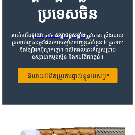
ប្រទេសចិន
របស់យើង
ទុយោ ptfe សម្ពាធខ្ពស់ខ្លាំង
ត្រូវបានពង្រឹងដោយ
ស្រទាប់លួសរមូរដែលមានកម្លាំងទាញខ្ពស់ចំនួន ៤ ស្រទាប់
និងខ្សែដែកអ៊ីណុកខ្ចោ។ ផលិតផលនេះគឺល្អសម្រាប់
ឧស្សាហកម្មឧស្ម័ន និងកម្មវិធីធន់ធ្ងន់។
និយាយអំពីតម្រូវការផ្ទាល់ខ្លួនរបស់អ្នក