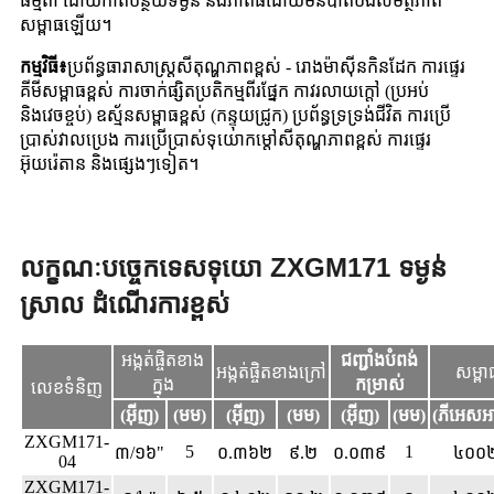
ធម្មតា ដោយ​កាត់​បន្ថយ​ទម្ងន់ និង​ភាព​ធំ​ដោយ​មិន​បាត់បង់​សមត្ថភាព​
សម្ពាធ​ឡើយ។
កម្មវិធី៖
ប្រព័ន្ធធារាសាស្ត្រសីតុណ្ហភាពខ្ពស់ - រោងម៉ាស៊ីនកិនដែក ការផ្ទេរ
គីមីសម្ពាធខ្ពស់ ការចាក់ផ្សិតប្រតិកម្មពីរផ្នែក កាវរលាយក្តៅ (ប្រអប់
និងវេចខ្ចប់) ឧស្ម័នសម្ពាធខ្ពស់ (កន្ទុយជ្រូក) ប្រព័ន្ធទ្រទ្រង់ជីវិត ការប្រើ
ប្រាស់វាលប្រេង ការប្រើប្រាស់ទុយោកម្តៅសីតុណ្ហភាពខ្ពស់ ការផ្ទេរ
អ៊ុយរ៉េតាន និងផ្សេងៗទៀត។
លក្ខណៈបច្ចេកទេសទុយោ ZXGM171 ទម្ងន់
ស្រាល ដំណើរការខ្ពស់
អង្កត់ផ្ចិតខាង
ជញ្ជាំងបំពង់
អង្កត់ផ្ចិតខាងក្រៅ
សម្ពា
ក្នុង
កម្រាស់
លេខទំនិញ
(អ៊ីញ)
(មម)
(អ៊ីញ)
(មម)
(អ៊ីញ)
(មម)
(ភីអេសអ
ZXGM171-
5
1
៣/១៦"
០.៣៦២
៩.២
០.០៣៩
៤០០
04
ZXGM171-