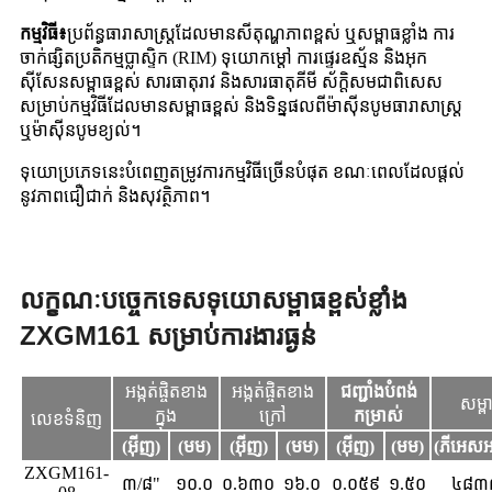
កម្មវិធី៖
ប្រព័ន្ធធារាសាស្ត្រដែលមានសីតុណ្ហភាពខ្ពស់ ឬសម្ពាធខ្លាំង ការ
ចាក់ផ្សិតប្រតិកម្មប្លាស្ទិក (RIM) ទុយោកម្តៅ ការផ្ទេរឧស្ម័ន និងអុក
ស៊ីសែនសម្ពាធខ្ពស់ សារធាតុរាវ និងសារធាតុគីមី ស័ក្តិសមជាពិសេស
សម្រាប់កម្មវិធីដែលមានសម្ពាធខ្ពស់ និងទិន្នផលពីម៉ាស៊ីនបូមធារាសាស្ត្រ
ឬម៉ាស៊ីនបូមខ្យល់។
ទុយោប្រភេទនេះបំពេញតម្រូវការកម្មវិធីច្រើនបំផុត ខណៈពេលដែលផ្តល់
នូវភាពជឿជាក់ និងសុវត្ថិភាព។
លក្ខណៈបច្ចេកទេសទុយោសម្ពាធខ្ពស់ខ្លាំង
ZXGM161 សម្រាប់ការងារធ្ងន់
អង្កត់ផ្ចិតខាង
អង្កត់ផ្ចិតខាង
ជញ្ជាំងបំពង់
សម្ព
ក្នុង
ក្រៅ
កម្រាស់
លេខទំនិញ
(អ៊ីញ)
(មម)
(អ៊ីញ)
(មម)
(អ៊ីញ)
(មម)
(ភីអេស
ZXGM161-
៣/៨"
១០.០
០.៦៣០
១៦.០
០.០៥៩
១.៥០
៤៨៣