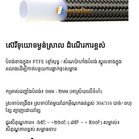
ស៊េរីទុយោទម្ងន់ស្រាល ដំណើរការខ្ពស់
បំពង់ខាងក្នុង៖ PTFE ខ្មៅសុទ្ធ / សំណប៉ាហាំង
បំពង់ ស្នូលខាងក្នុង
រលោងដើម្បីកាត់បន្ថយការធ្លាក់ចុះសម្ពាធ
កម្រាស់ជញ្ជាំងបំពង់៖ ១មម - ២មម (អាស្រ័យលើទំហំ)
ស្រទាប់ពង្រឹង៖ ស្រទាប់តែមួយដែកអ៊ីណុកធន់ខ្ពស់ 304/316 បាច់
/ ពហុ
ត្បាញដោយខ្សែ
ខ្សែ
ជួរសីតុណ្ហភាព៖ -៦៥℃ ~ +២៦០℃ (-៨៥℉ ~ + ៥០០℉) សម្គាល់៖
សីតុណ្ហភាពខ្ពស់ សម្ពាធទាប