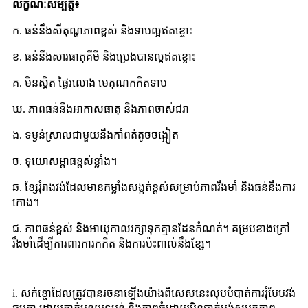
លក្ខណៈសម្បត្តិ៖
ក. ធន់នឹងសីតុណ្ហភាពខ្ពស់ និងទាបល្អឥតខ្ចោះ
ខ. ធន់នឹងសារធាតុគីមី និងប្រេងបានល្អឥតខ្ចោះ
គ. មិនស្អិត ផ្ទៃរលោង មេគុណកកិតទាប
ឃ. ភាពធន់នឹងអាកាសធាតុ និងភាពចាស់ជរា
ង. ទម្ងន់ស្រាលជាមួយនឹងកាំពត់តូចចង្អៀត
ច. ទុយោសម្ពាធខ្ពស់ខ្លាំង។
ឆ. ខ្សែ​រុំ​រាង​វង់​ដែល​មាន​កម្លាំង​សង្កត់​ខ្ពស់​សម្រាប់​ភាព​រឹងមាំ និង​ធន់​នឹង​ការ​
កោង។
ជ. ភាពធន់ខ្ពស់ និងអាយុកាលរក្សាទុកគ្មានដែនកំណត់។ គម្របខាងក្រៅ
រឹងមាំដើម្បីការពារការកកិត និងការប៉ះពាល់នឹងខ្សែ។
i. សក់​ខ្ចោ​ដែល​ត្រូវ​បាន​រចនា​ឡើង​យ៉ាង​ពិសេស​នេះ​លុប​បំបាត់​ការ​រុំ​បែប​វង់​