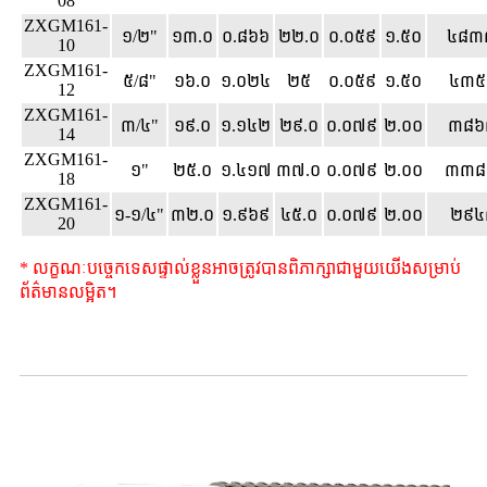
08
ZXGM161-
១/២"
១៣.០
០.៨៦៦
២២.០
០.០៥៩
១.៥០
៤៨៣
10
ZXGM161-
៥/៨"
១៦.០
១.០២៤
២៥
០.០៥៩
១.៥០
៤៣៥
12
ZXGM161-
៣/៤"
១៩.០
១.១៤២
២៩.០
០.០៧៩
២.០០
៣៨៦
14
ZXGM161-
១"
២៥.០
១.៤១៧
៣៧.០
០.០៧៩
២.០០
៣៣៨
18
ZXGM161-
១-១/៤"
៣២.០
១.៩៦៩
៤៥.០
០.០៧៩
២.០០
២៩៤
20
* លក្ខណៈបច្ចេកទេសផ្ទាល់ខ្លួនអាចត្រូវបានពិភាក្សាជាមួយយើងសម្រាប់
ព័ត៌មានលម្អិត។