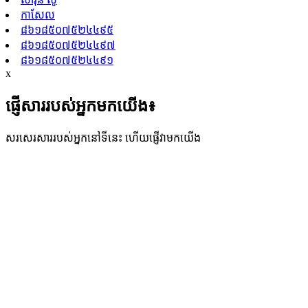
កាសែល
៨៦១៨៥០៧៥២៤៤៩៥
៨៦១៨៥០៧៥២៤៤៩៧
៨៦១៨៥០៧៥២៤៤៩១
x
ផ្ញើសាររបស់អ្នកមកយើង៖
សរសេរសាររបស់អ្នកនៅទីនេះ ហើយផ្ញើវាមកយើង