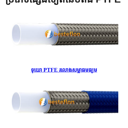
ទុយោ PTFE រលោងសម្ពាធមធ្យម