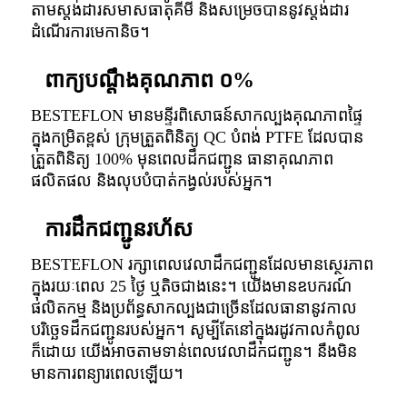
តាមស្តង់ដារសមាសធាតុគីមី និងសម្រេចបាននូវស្តង់ដារ
ដំណើរការមេកានិច។
ពាក្យបណ្តឹងគុណភាព ០%
BESTEFLON មានមន្ទីរពិសោធន៍សាកល្បងគុណភាពផ្ទៃ
ក្នុងកម្រិតខ្ពស់ ក្រុមត្រួតពិនិត្យ QC បំពង់ PTFE ដែលបាន
ត្រួតពិនិត្យ 100% មុនពេលដឹកជញ្ជូន ធានាគុណភាព
ផលិតផល និងលុបបំបាត់កង្វល់របស់អ្នក។
ការដឹកជញ្ជូនរហ័ស
BESTEFLON រក្សាពេលវេលាដឹកជញ្ជូនដែលមានស្ថេរភាព
ក្នុងរយៈពេល 25 ថ្ងៃ ឬតិចជាងនេះ។ យើងមានឧបករណ៍
ផលិតកម្ម និងប្រព័ន្ធសាកល្បងជាច្រើនដែលធានានូវកាល
បរិច្ឆេទដឹកជញ្ជូនរបស់អ្នក។ សូម្បីតែនៅក្នុងរដូវកាលកំពូល
ក៏ដោយ យើងអាចតាមទាន់ពេលវេលាដឹកជញ្ជូន។ នឹងមិន
មានការពន្យារពេលឡើយ។