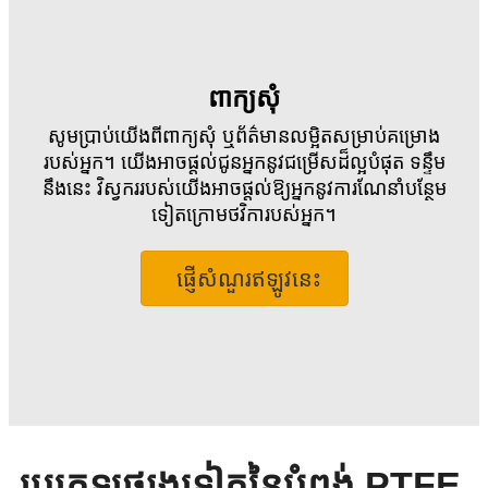
ពាក្យសុំ
សូមប្រាប់យើងពីពាក្យសុំ ឬព័ត៌មានលម្អិតសម្រាប់គម្រោង
របស់អ្នក។ យើងអាចផ្តល់ជូនអ្នកនូវជម្រើសដ៏ល្អបំផុត ទន្ទឹម
នឹងនេះ វិស្វកររបស់យើងអាចផ្តល់ឱ្យអ្នកនូវការណែនាំបន្ថែម
ទៀតក្រោមថវិការបស់អ្នក។
ផ្ញើសំណួរឥឡូវនេះ
ប្រភេទផ្សេងទៀតនៃបំពង់ PTFE