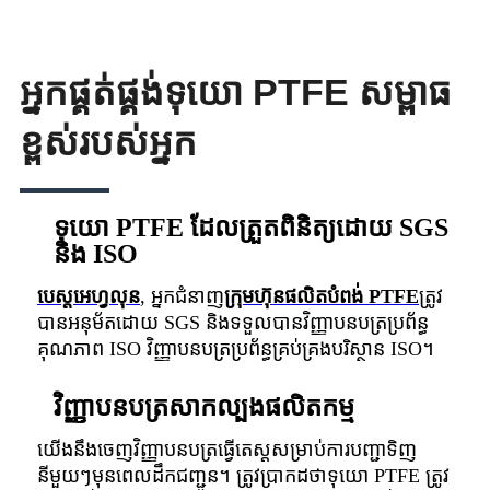
អ្នកផ្គត់ផ្គង់ទុយោ PTFE សម្ពាធ
ខ្ពស់របស់អ្នក
ទុយោ PTFE ដែលត្រួតពិនិត្យដោយ SGS
និង ISO
បេស្តអេហ្វលុន
, អ្នកជំនាញ
ក្រុមហ៊ុនផលិតបំពង់ PTFE
ត្រូវ
បានអនុម័តដោយ SGS និងទទួលបានវិញ្ញាបនបត្រប្រព័ន្ធ
គុណភាព ISO វិញ្ញាបនបត្រប្រព័ន្ធគ្រប់គ្រងបរិស្ថាន ISO។
វិញ្ញាបនបត្រសាកល្បងផលិតកម្ម
យើងនឹងចេញវិញ្ញាបនបត្រធ្វើតេស្តសម្រាប់ការបញ្ជាទិញ
នីមួយៗមុនពេលដឹកជញ្ជូន។ ត្រូវប្រាកដថាទុយោ PTFE ត្រូវ