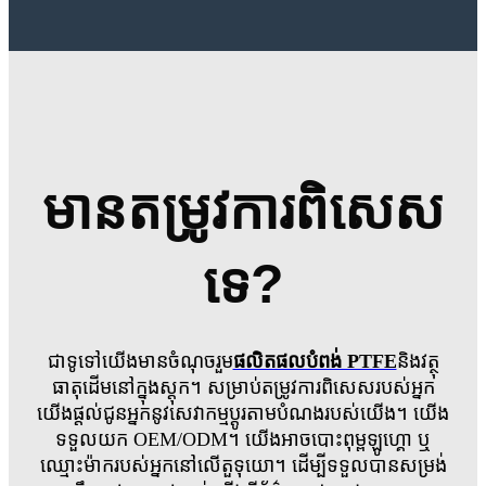
មានតម្រូវការពិសេស
ទេ?
ជាទូទៅយើងមានចំណុចរួម
ផលិតផលបំពង់ PTFE
និងវត្ថុ
ធាតុដើមនៅក្នុងស្តុក។ សម្រាប់តម្រូវការពិសេសរបស់អ្នក
យើងផ្តល់ជូនអ្នកនូវសេវាកម្មប្ដូរតាមបំណងរបស់យើង។ យើង
ទទួលយក OEM/ODM។ យើងអាចបោះពុម្ពឡូហ្គោ ឬ
ឈ្មោះម៉ាករបស់អ្នកនៅលើតួទុយោ។ ដើម្បីទទួលបានសម្រង់