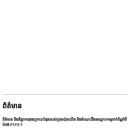
ព័ត៌មាន
ព័ត៌មាន និងនិន្នាការចុងក្រោយបំផុតរបស់ក្រុមហ៊ុនយើង និងចំណេះដឹងឧស្សាហកម្មពាក់ព័ន្ធអំពី
បំពង់ PTFE។