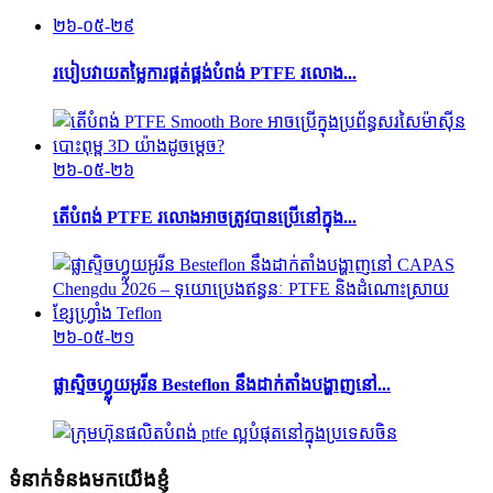
២៦-០៥-២៩
របៀបវាយតម្លៃការផ្គត់ផ្គង់បំពង់ PTFE រលោង...
២៦-០៥-២៦
តើបំពង់ PTFE រលោងអាចត្រូវបានប្រើនៅក្នុង...
២៦-០៥-២១
ផ្លាស្ទិចហ្វ្លុយអូរីន Besteflon នឹងដាក់តាំងបង្ហាញនៅ...
ទំនាក់ទំនងមកយើងខ្ញុំ