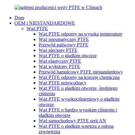
Dom
OEM i NIESTANDARDOWE
Wąż PTFE
Wąż PTFE odporny na wysoką temperaturę
Wąż pneumatyczny PTFE
Przewód paliwowy PTFE
Wąż pleciony PTFE
Wąż PTFE o gładkim otworze
Wąż elastyczny PTFE
Wąż wyłożony PTFE
Przewód hamulcowy PTFE niestandardowy
Wąż PTFE odporny na korozję chemiczną
Wąż PTFE przewodzący
Wąż PTFE o gładkim otworze, średniego
ciśnienia
Wąż PTFE wysokociśnieniowy o gładkim
otworze
Wąż PTFE o bardzo wysokim ciśnieniu i
gładkim otworze
Wąż samochodowy PTFE serii AN
Wąż PTFE o gładkim wnętrzu z osłoną
zewnętrzną