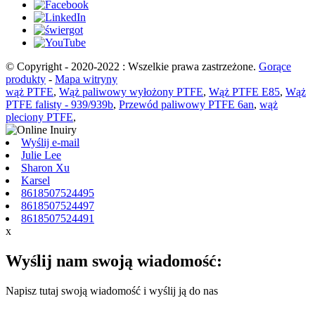
© Copyright - 2020-2022 : Wszelkie prawa zastrzeżone.
Gorące
produkty
-
Mapa witryny
wąż PTFE
,
Wąż paliwowy wyłożony PTFE
,
Wąż PTFE E85
,
Wąż
PTFE falisty - 939/939b
,
Przewód paliwowy PTFE 6an
,
wąż
pleciony PTFE
,
Wyślij e-mail
Julie Lee
Sharon Xu
Karsel
8618507524495
8618507524497
8618507524491
x
Wyślij nam swoją wiadomość:
Napisz tutaj swoją wiadomość i wyślij ją do nas