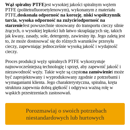
Wąż spiralny PTFE
jest wysokiej jakości spiralnym wężem
PTFE (politetrafluoroetylenowym), wykonanym z materiału
PTFE,
doskonała odporność na korozję
,
niski współczynnik
tarcia
,
wysoka odporność na zużycie
I
odporność na
starzenie
Jest powszechnie stosowany do transportu cieczy silnie
żrących, o wysokiej lepkości lub łatwo skraplających się, takich
jak kwasy, zasady, sole, detergenty, zawiesiny itp. Jego zaletą jest
to, że może dostosować się do różnych warunków przesyłu
cieczy, zapewniając jednocześnie wysoką jakość i wydajność
cieczy.
Proces produkcji węży spiralnych PTFE wykorzystuje
najnowocześniejszą technologię i sprzęt, aby zapewnić jakość i
niezawodność węży. Takie węże są często
na zamówienie
i może
być zaprojektowany i wyprodukowany zgodnie z potrzebami i
wymaganiami klienta. Jego charakterystyczna, spiralna, kręta
struktura zapewnia dobrą giętkość i odgrywa ważną rolę w
wąskich przestrzeniach zastosowań.
Porozmawiaj o swoich potrzebach
niestandardowych lub hurtowych