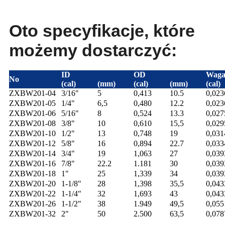
Oto specyfikacje, które
możemy dostarczyć:
ID
OD
Wag
No
(cal)
(mm)
(cal)
(mm)
(cal)
ZXBW201-04
3/16"
5
0,413
10.5
0,02
ZXBW201-05
1/4"
6,5
0,480
12.2
0,02
ZXBW201-06
5/16"
8
0,524
13.3
0,02
ZXBW201-08
3/8"
10
0,610
15,5
0,02
ZXBW201-10
1/2"
13
0,748
19
0,03
ZXBW201-12
5/8"
16
0,894
22.7
0,03
ZXBW201-14
3/4"
19
1,063
27
0,03
ZXBW201-16
7/8"
22.2
1.181
30
0,03
ZXBW201-18
1"
25
1,339
34
0,03
ZXBW201-20
1-1/8"
28
1,398
35,5
0,04
ZXBW201-22
1-1/4"
32
1,693
43
0,04
ZXBW201-26
1-1/2"
38
1.949
49,5
0,055
ZXBW201-32
2"
50
2.500
63,5
0,07