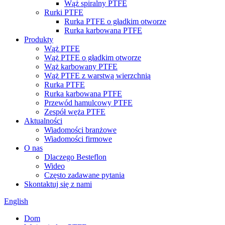
Wąż spiralny PTFE
Rurki PTFE
Rurka PTFE o gładkim otworze
Rurka karbowana PTFE
Produkty
Wąż PTFE
Wąż PTFE o gładkim otworze
Wąż karbowany PTFE
Wąż PTFE z warstwą wierzchnią
Rurka PTFE
Rurka karbowana PTFE
Przewód hamulcowy PTFE
Zespół węża PTFE
Aktualności
Wiadomości branżowe
Wiadomości firmowe
O nas
Dlaczego Besteflon
Wideo
Często zadawane pytania
Skontaktuj się z nami
English
Dom