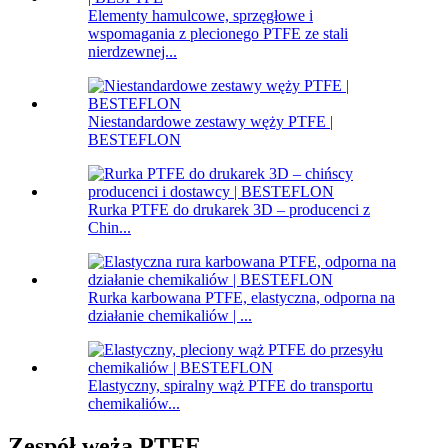
Elementy hamulcowe, sprzęgłowe i
wspomagania z plecionego PTFE ze stali
nierdzewnej...
Niestandardowe zestawy węży PTFE |
BESTEFLON
Rurka PTFE do drukarek 3D – producenci z
Chin...
Rurka karbowana PTFE, elastyczna, odporna na
działanie chemikaliów | ...
Elastyczny, spiralny wąż PTFE do transportu
chemikaliów...
Zespół węża PTFE