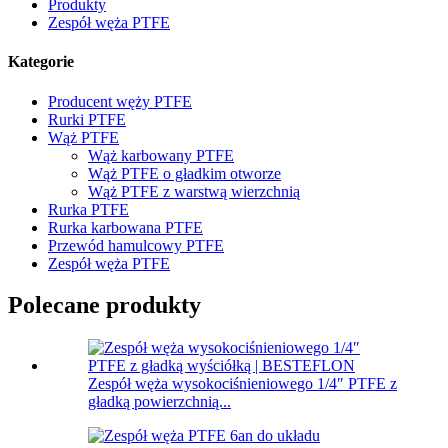
Produkty
Zespół węża PTFE
Kategorie
Producent węży PTFE
Rurki PTFE
Wąż PTFE
Wąż karbowany PTFE
Wąż PTFE o gładkim otworze
Wąż PTFE z warstwą wierzchnią
Rurka PTFE
Rurka karbowana PTFE
Przewód hamulcowy PTFE
Zespół węża PTFE
Polecane produkty
Zespół węża wysokociśnieniowego 1/4″ PTFE z
gładką powierzchnią...