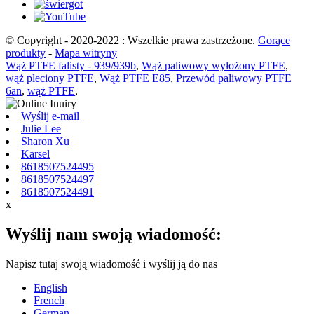
© Copyright - 2020-2022 : Wszelkie prawa zastrzeżone.
Gorące
produkty
-
Mapa witryny
Wąż PTFE falisty - 939/939b
,
Wąż paliwowy wyłożony PTFE
,
wąż pleciony PTFE
,
Wąż PTFE E85
,
Przewód paliwowy PTFE
6an
,
wąż PTFE
,
Wyślij e-mail
Julie Lee
Sharon Xu
Karsel
8618507524495
8618507524497
8618507524491
x
Wyślij nam swoją wiadomość:
Napisz tutaj swoją wiadomość i wyślij ją do nas
English
French
German