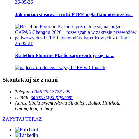
26-05-26
Jak można stosować rurki PTFE o gładkim otworze w...
26-05-21
Besteflon Fluorine Plastic zaprezentuje się na ...
Skontaktuj się z nami
Telefon:
0086 752 7778 829
E-mail:
sales07@zx-ptfe.com
Adres:
Strefa przemysłowa Sijiaolou, Boluo, Huizhou,
Guangdong, Chiny
ZAPYTAJ TERAZ