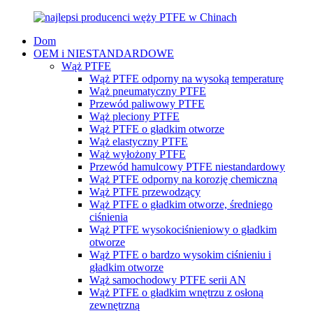
Dom
OEM i NIESTANDARDOWE
Wąż PTFE
Wąż PTFE odporny na wysoką temperaturę
Wąż pneumatyczny PTFE
Przewód paliwowy PTFE
Wąż pleciony PTFE
Wąż PTFE o gładkim otworze
Wąż elastyczny PTFE
Wąż wyłożony PTFE
Przewód hamulcowy PTFE niestandardowy
Wąż PTFE odporny na korozję chemiczną
Wąż PTFE przewodzący
Wąż PTFE o gładkim otworze, średniego
ciśnienia
Wąż PTFE wysokociśnieniowy o gładkim
otworze
Wąż PTFE o bardzo wysokim ciśnieniu i
gładkim otworze
Wąż samochodowy PTFE serii AN
Wąż PTFE o gładkim wnętrzu z osłoną
zewnętrzną