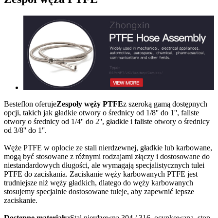
Besteflon oferuje
Zespoły węży PTFE
z szeroką gamą dostępnych
opcji, takich jak gładkie otwory o średnicy od 1/8'' do 1'', faliste
otwory o średnicy od 1/4'' do 2'', gładkie i faliste otwory o średnicy
od 3/8'' do 1''.
Węże PTFE w oplocie ze stali nierdzewnej, gładkie lub karbowane,
mogą być stosowane z różnymi rodzajami złączy i dostosowane do
niestandardowych długości, ale wymagają specjalistycznych tulei
PTFE do zaciskania. Zaciskanie węży karbowanych PTFE jest
trudniejsze niż węży gładkich, dlatego do węży karbowanych
stosujemy specjalnie dostosowane tuleje, aby zapewnić lepsze
zaciskanie.
Dostępne materiały:
Stal nierdzewna 304 / 316, ocynkowana, stop