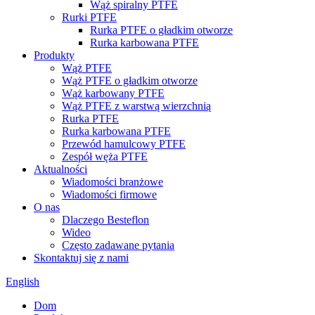
Wąż spiralny PTFE
Rurki PTFE
Rurka PTFE o gładkim otworze
Rurka karbowana PTFE
Produkty
Wąż PTFE
Wąż PTFE o gładkim otworze
Wąż karbowany PTFE
Wąż PTFE z warstwą wierzchnią
Rurka PTFE
Rurka karbowana PTFE
Przewód hamulcowy PTFE
Zespół węża PTFE
Aktualności
Wiadomości branżowe
Wiadomości firmowe
O nas
Dlaczego Besteflon
Wideo
Często zadawane pytania
Skontaktuj się z nami
English
Dom