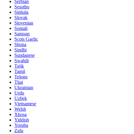
Serbian
Sesotho
Sinhala
Slovak
Slovenian
Somali
Samoan
Scots Gaelic
Shona
Sindhi
Sundanese
Swahili
Tajik
Tamil
Telugu
Thai
Ukrainian
Urdu
Uzbek
Vietnamese
Welsh
Xhosa
Yiddish
Yoruba
Zulu