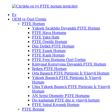
Ev
OEM ve Özel Üretim
PTFE Hortum
Yüksek Sıcaklığa Dayanıklı PTFE Hortum
PTFE Hava Hortumu
PTFE Yakıt Hattı
PTFE Örgülü Hortum
Düz Delikli PTFE Hortum
PTFE Esnek Hortum
PTFE Kaplı Hortum
PTFE Fren Hortumu Özel Üretim
Kimyasal Korozyona Dayanıklı PTFE Hortum
İletken PTFE Hortum
Orta Basınçlı PTFE Pürüzsüz İç Yüzeyli Hortum
Yüksek Basınçlı PTFE Pürüzsüz İç Yüzeyli
Hortum
Ultra Yüksek Basınçlı PTFE Pürüzsüz İç Yüzeyli
Hortum
AN Serisi Otomotiv PTFE Hortumu
Dış kaplamalı PTFE düz iç yüzeyli hortum
PTFE Spiral Kıvrımlı Hortum
PTFE Borular