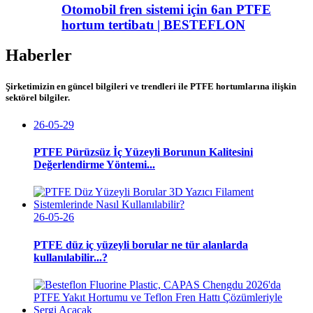
Otomobil fren sistemi için 6an PTFE
hortum tertibatı | BESTEFLON
Haberler
Şirketimizin en güncel bilgileri ve trendleri ile PTFE hortumlarına ilişkin
sektörel bilgiler.
26-05-29
PTFE Pürüzsüz İç Yüzeyli Borunun Kalitesini
Değerlendirme Yöntemi...
26-05-26
PTFE düz iç yüzeyli borular ne tür alanlarda
kullanılabilir...?