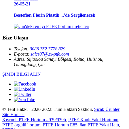
26-05-21
Besteflon Florin Plastik ...'de Sergilenecek
Bize Ulaşın
Telefon:
0086 752 7778 829
E-posta:
sales07@zx-ptfe.com
Adres:
Sijiaolou Sanayi Bölgesi, Boluo, Huizhou,
Guangdong, Çin
ŞİMDİ BİLGİ ALIN
© Telif Hakkı - 2020-2022: Tüm Hakları Saklıdır.
Sıcak Ürünler
-
Site Haritası
Kıvrımlı PTFE Hortum - 939/939b
,
PTFE Kaplı Yakıt Hortumu
,
PTFE örgülü hortum
,
PTFE Hortum E85
,
6an PTFE Yakıt Hattı
,