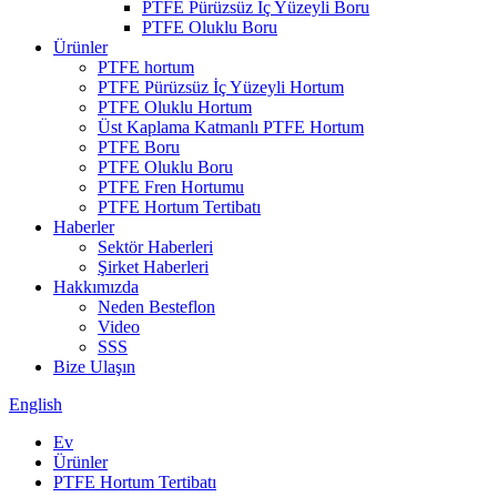
PTFE Pürüzsüz İç Yüzeyli Boru
PTFE Oluklu Boru
Ürünler
PTFE hortum
PTFE Pürüzsüz İç Yüzeyli Hortum
PTFE Oluklu Hortum
Üst Kaplama Katmanlı PTFE Hortum
PTFE Boru
PTFE Oluklu Boru
PTFE Fren Hortumu
PTFE Hortum Tertibatı
Haberler
Sektör Haberleri
Şirket Haberleri
Hakkımızda
Neden Besteflon
Video
SSS
Bize Ulaşın
English
Ev
Ürünler
PTFE Hortum Tertibatı