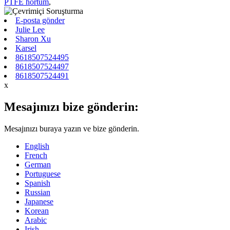
PTFE hortum
,
E-posta gönder
Julie Lee
Sharon Xu
Karsel
8618507524495
8618507524497
8618507524491
x
Mesajınızı bize gönderin:
Mesajınızı buraya yazın ve bize gönderin.
English
French
German
Portuguese
Spanish
Russian
Japanese
Korean
Arabic
Irish