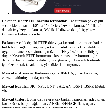
Besteflon sunar
PTFE hortum tertibatları
Size sunulan çok çeşitli
seçenekler arasında 1/8'' ila 1'' düz iç yüzey kaplaması, 1/4'' ila 2''
dalgalı iç yüzey kaplaması, 3/8'' ila 1'' düz ve dalgalı iç yüzey
kaplaması bulunmaktadır.
Paslanmaz çelik örgülü PTFE düz veya kıvrımlı hortum tertibatları,
farklı tipte bağlantı parçalarıyla kullanılabilir ve özel uzunluklara
uygundur, ancak sıkıştırma için özel PTFE yüksüklerine ihtiyaç
duyar. Kıvrımlı PTFE hortumun sıkıştırılması düz hortuma göre
daha zordur, bu nedenle daha iyi sıkıştırma için kıvrımlı hortumlar
için özel olarak tasarlanmış yüksükler kullanıyoruz.
Mevcut malzemeler:
Paslanmaz çelik 304/316, çinko kaplama,
eloksallı alüminyum alaşımı vb.
Mevcut konular:
JIC, NPT, UNF, SAE, AN, BSPT, BSPP, Metrik
vb.
Mevcut türler:
Döner dişi veya erkek bağlantı parçaları, adaptörler,
konektörler, banjo bağlantıları, ANSI/JIS/EN/GB flanş uçları,
hijyenik bağlantı elemanları, AN hortum uçları vb.