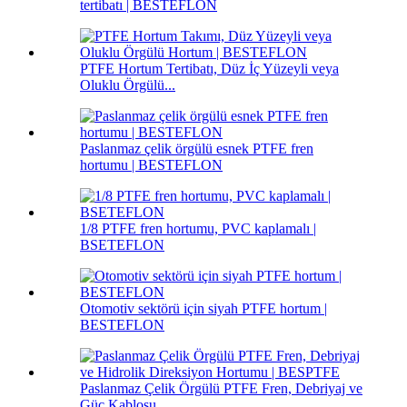
tertibatı | BESTEFLON
PTFE Hortum Tertibatı, Düz İç Yüzeyli veya
Oluklu Örgülü...
Paslanmaz çelik örgülü esnek PTFE fren
hortumu | BESTEFLON
1/8 PTFE fren hortumu, PVC kaplamalı |
BSETEFLON
Otomotiv sektörü için siyah PTFE hortum |
BESTEFLON
Paslanmaz Çelik Örgülü PTFE Fren, Debriyaj ve
Güç Kablosu...