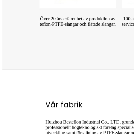
Över 20 års erfarenhet av produktion av
100 a
teflon-PTFE-slangar och flätade slangar.
servic
Vår fabrik
Huizhou Besteflon Industrial Co., LTD. grunda
professionellt högteknologiskt företag speciali
utveckling samt försäljning av PTFE-slangar 