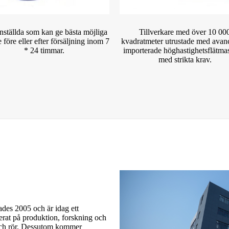
nställda som kan ge bästa möjliga
Tillverkare med över 10 00
e före eller efter försäljning inom 7
kvadratmeter utrustade med avan
* 24 timmar.
importerade höghastighetsflätma
med strikta krav.
des 2005 och är idag ett
serat på produktion, forskning och
och rör. Dessutom kommer