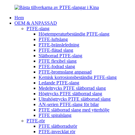
Hem
OEM & ANPASSAD
PTFE-slang
Högtemperaturbeständig PTFE-slang
PTFE-luftslang
PTFE-bränsleledning
PTFE-flätad slang
Slätborrad PTFE-slang
PTFE flexibel slang
PTFE-fodrad slang
PTFE-bromsslang anpassad
Kemisk korrosionsbeständig PTFE-slang
Ledande PTFE-slang
Medeltrycks PTFE slätborrad slang
Högtrycks PTFE slätborrad slang
Ultrahögtrycks PTFE slätborrad slang
AN-serien PTFE-slang för bilar
PTFE slätborrad slang med ytterhölje
PTFE spiralslang
PTFE-rör
PTFE slätborradsrör
PTFE-invecklat rör