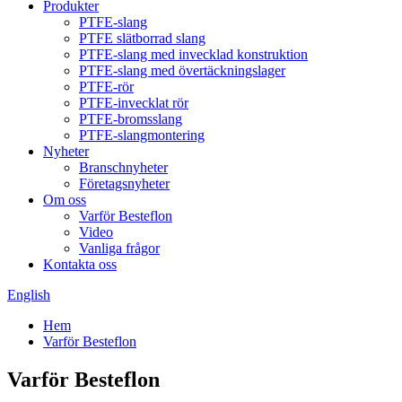
Produkter
PTFE-slang
PTFE slätborrad slang
PTFE-slang med invecklad konstruktion
PTFE-slang med övertäckningslager
PTFE-rör
PTFE-invecklat rör
PTFE-bromsslang
PTFE-slangmontering
Nyheter
Branschnyheter
Företagsnyheter
Om oss
Varför Besteflon
Video
Vanliga frågor
Kontakta oss
English
Hem
Varför Besteflon
Varför Besteflon