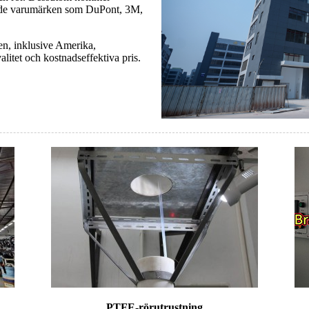
erade varumärken som DuPont, 3M,
den, inklusive Amerika,
alitet och kostnadseffektiva pris.
PTFE-rörutrustning