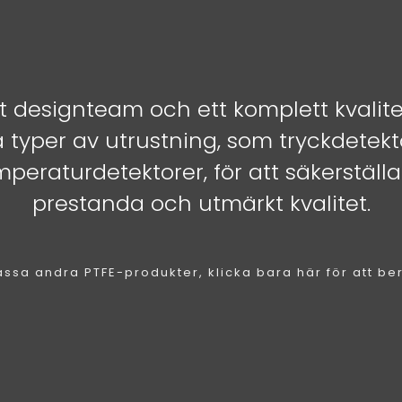
vt designteam och ett komplett kvalit
yper av utrustning, som tryckdetekto
peraturdetektorer, för att säkerställ
prestanda och utmärkt kvalitet.
ssa andra PTFE-produkter, klicka bara här för att be