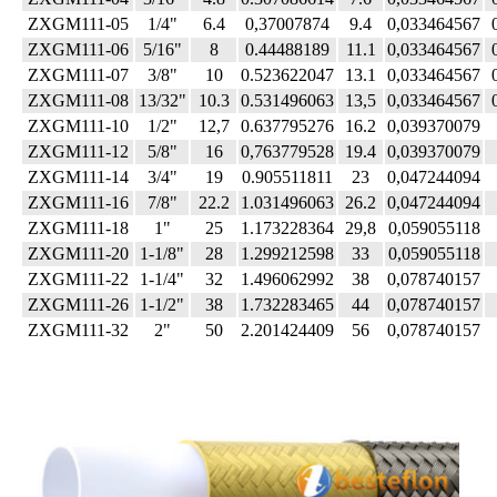
ZXGM111-05
1/4"
6.4
0,37007874
9.4
0,033464567
ZXGM111-06
5/16"
8
0.44488189
11.1
0,033464567
ZXGM111-07
3/8"
10
0.523622047
13.1
0,033464567
ZXGM111-08
13/32"
10.3
0.531496063
13,5
0,033464567
ZXGM111-10
1/2"
12,7
0.637795276
16.2
0,039370079
ZXGM111-12
5/8"
16
0,763779528
19.4
0,039370079
ZXGM111-14
3/4"
19
0.905511811
23
0,047244094
ZXGM111-16
7/8"
22.2
1.031496063
26.2
0,047244094
ZXGM111-18
1"
25
1.173228364
29,8
0,059055118
ZXGM111-20
1-1/8"
28
1.299212598
33
0,059055118
ZXGM111-22
1-1/4"
32
1.496062992
38
0,078740157
ZXGM111-26
1-1/2"
38
1.732283465
44
0,078740157
ZXGM111-32
2"
50
2.201424409
56
0,078740157