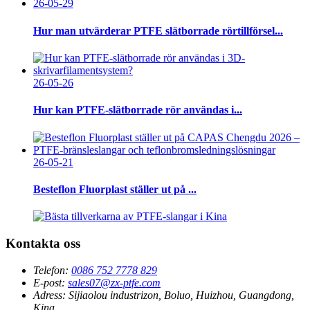
26-05-29
Hur man utvärderar PTFE slätborrade rörtillförsel...
26-05-26
Hur kan PTFE-slätborrade rör användas i...
26-05-21
Besteflon Fluorplast ställer ut på ...
Kontakta oss
Telefon:
0086 752 7778 829
E-post:
sales07@zx-ptfe.com
Adress:
Sijiaolou industrizon, Boluo, Huizhou, Guangdong,
Kina