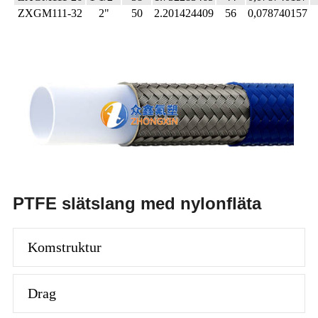
ZXGM111-32
2"
50
2.201424409
56
0,078740157
PTFE slätslang med nylonfläta
Komstruktur
Drag