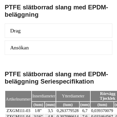
PTFE slätborrad slang med EPDM-
beläggning
Drag
Ansökan
PTFE slätborrad slang med EPDM-
beläggning Seriespecifikation
Rörvägg
Innerdiameter
Ytterdiameter
Tjocklek
Artikelnummer
(tum)
(mm)
(tum)
(mm)
(tum)
(
ZXGM111-03
1/8"
3,5
0,263779528
6,7
0,039370079
ZXGM111-04
3/16"
4.8
0.307086614
7.6
0,033464567