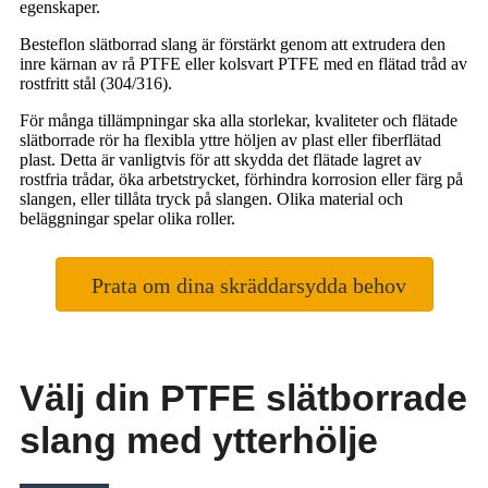
egenskaper.
Besteflon slätborrad slang är förstärkt genom att extrudera den
inre kärnan av rå PTFE eller kolsvart PTFE med en flätad tråd av
rostfritt stål (304/316).
För många tillämpningar ska alla storlekar, kvaliteter och flätade
slätborrade rör ha flexibla yttre höljen av plast eller fiberflätad
plast. Detta är vanligtvis för att skydda det flätade lagret av
rostfria trådar, öka arbetstrycket, förhindra korrosion eller färg på
slangen, eller tillåta tryck på slangen. Olika material och
beläggningar spelar olika roller.
Prata om dina skräddarsydda behov
Välj din PTFE slätborrade
slang med ytterhölje