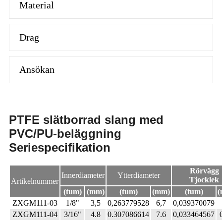
Material
Drag
Ansökan
PTFE slätborrad slang med
PVC/PU-beläggning
Seriespecifikation
Rörvägg
Innerdiameter
Ytterdiameter
Tjocklek
Artikelnummer
(tum)
(mm)
(tum)
(mm)
(tum)
(
ZXGM111-03
1/8"
3,5
0,263779528
6,7
0,039370079
ZXGM111-04
3/16"
4.8
0.307086614
7.6
0,033464567