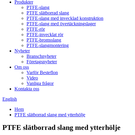
Produkter
PTFE-slang
PTFE slätborrad slang
PTFE-slang med invecklad konstruktion
PTFE-slang med övertäckningslager
PTFE-rör
PTFE-invecklat rör
PTFE-bromsslang
PTFE-slangmontering
Nyheter
Branschnyheter
Företagsnyheter
Om oss
Varför Besteflon
Video
Vanliga frågor
Kontakta oss
English
Hem
PTFE slätborrad slang med ytterhölje
PTFE slätborrad slang med ytterhölje