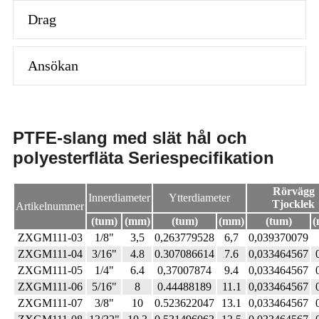
Drag
Ansökan
PTFE-slang med slät hål och
polyesterfläta Seriespecifikation
Rörvägg
Innerdiameter
Ytterdiameter
Tjocklek
Artikelnummer
(tum)
(mm)
(tum)
(mm)
(tum)
(
ZXGM111-03
1/8"
3,5
0,263779528
6,7
0,039370079
ZXGM111-04
3/16"
4.8
0.307086614
7.6
0,033464567
ZXGM111-05
1/4"
6.4
0,37007874
9.4
0,033464567
ZXGM111-06
5/16"
8
0.44488189
11.1
0,033464567
ZXGM111-07
3/8"
10
0.523622047
13.1
0,033464567