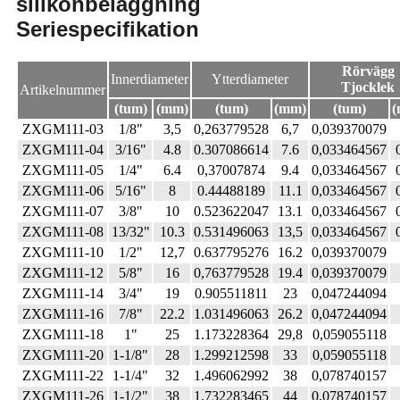
silikonbeläggning
Seriespecifikation
Rörvägg
Innerdiameter
Ytterdiameter
Tjocklek
Artikelnummer
(tum)
(mm)
(tum)
(mm)
(tum)
(
ZXGM111-03
1/8"
3,5
0,263779528
6,7
0,039370079
ZXGM111-04
3/16"
4.8
0.307086614
7.6
0,033464567
ZXGM111-05
1/4"
6.4
0,37007874
9.4
0,033464567
ZXGM111-06
5/16"
8
0.44488189
11.1
0,033464567
ZXGM111-07
3/8"
10
0.523622047
13.1
0,033464567
ZXGM111-08
13/32"
10.3
0.531496063
13,5
0,033464567
ZXGM111-10
1/2"
12,7
0.637795276
16.2
0,039370079
ZXGM111-12
5/8"
16
0,763779528
19.4
0,039370079
ZXGM111-14
3/4"
19
0.905511811
23
0,047244094
ZXGM111-16
7/8"
22.2
1.031496063
26.2
0,047244094
ZXGM111-18
1"
25
1.173228364
29,8
0,059055118
ZXGM111-20
1-1/8"
28
1.299212598
33
0,059055118
ZXGM111-22
1-1/4"
32
1.496062992
38
0,078740157
ZXGM111-26
1-1/2"
38
1.732283465
44
0,078740157