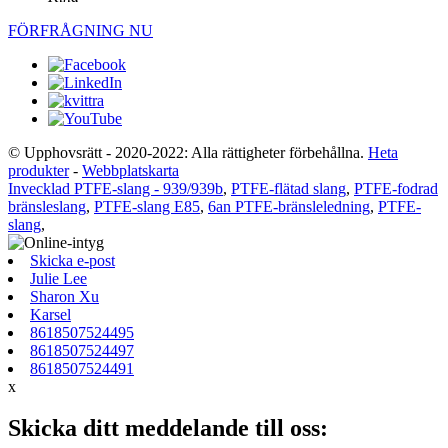
FÖRFRÅGNING NU
© Upphovsrätt - 2020-2022: Alla rättigheter förbehållna.
Heta
produkter
-
Webbplatskarta
Invecklad PTFE-slang - 939/939b
,
PTFE-flätad slang
,
PTFE-fodrad
bränsleslang
,
PTFE-slang E85
,
6an PTFE-bränsleledning
,
PTFE-
slang
,
Skicka e-post
Julie Lee
Sharon Xu
Karsel
8618507524495
8618507524497
8618507524491
x
Skicka ditt meddelande till oss: