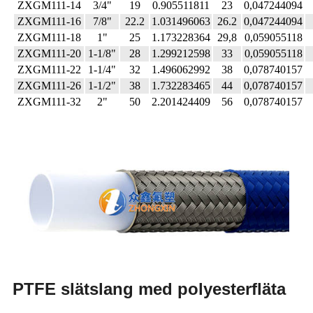
ZXGM111-14
3/4"
19
0.905511811
23
0,047244094
ZXGM111-16
7/8"
22.2
1.031496063
26.2
0,047244094
ZXGM111-18
1"
25
1.173228364
29,8
0,059055118
ZXGM111-20
1-1/8"
28
1.299212598
33
0,059055118
ZXGM111-22
1-1/4"
32
1.496062992
38
0,078740157
ZXGM111-26
1-1/2"
38
1.732283465
44
0,078740157
ZXGM111-32
2"
50
2.201424409
56
0,078740157
PTFE slätslang med polyesterfläta