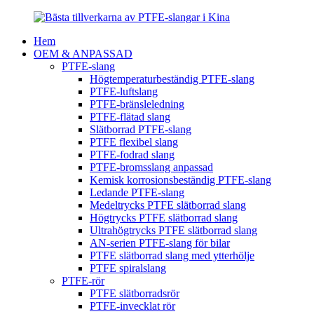
Hem
OEM & ANPASSAD
PTFE-slang
Högtemperaturbeständig PTFE-slang
PTFE-luftslang
PTFE-bränsleledning
PTFE-flätad slang
Slätborrad PTFE-slang
PTFE flexibel slang
PTFE-fodrad slang
PTFE-bromsslang anpassad
Kemisk korrosionsbeständig PTFE-slang
Ledande PTFE-slang
Medeltrycks PTFE slätborrad slang
Högtrycks PTFE slätborrad slang
Ultrahögtrycks PTFE slätborrad slang
AN-serien PTFE-slang för bilar
PTFE slätborrad slang med ytterhölje
PTFE spiralslang
PTFE-rör
PTFE slätborradsrör
PTFE-invecklat rör