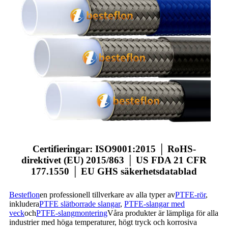
Certifieringar: ISO9001:2015 │ RoHS-
direktivet (EU) 2015/863 │ US FDA 21 CFR
177.1550 │ EU GHS säkerhetsdatablad
Besteflon
en professionell tillverkare av alla typer av
PTFE-rör
,
inkludera
PTFE slätborrade slangar
,
PTFE-slangar med
veck
och
PTFE-slangmontering
Våra produkter är lämpliga för alla
industrier med höga temperaturer, högt tryck och korrosiva