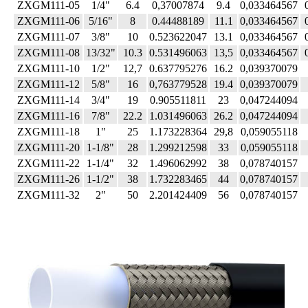
ZXGM111-05
1/4"
6.4
0,37007874
9.4
0,033464567
ZXGM111-06
5/16"
8
0.44488189
11.1
0,033464567
ZXGM111-07
3/8"
10
0.523622047
13.1
0,033464567
ZXGM111-08
13/32"
10.3
0.531496063
13,5
0,033464567
ZXGM111-10
1/2"
12,7
0.637795276
16.2
0,039370079
ZXGM111-12
5/8"
16
0,763779528
19.4
0,039370079
ZXGM111-14
3/4"
19
0.905511811
23
0,047244094
ZXGM111-16
7/8"
22.2
1.031496063
26.2
0,047244094
ZXGM111-18
1"
25
1.173228364
29,8
0,059055118
ZXGM111-20
1-1/8"
28
1.299212598
33
0,059055118
ZXGM111-22
1-1/4"
32
1.496062992
38
0,078740157
ZXGM111-26
1-1/2"
38
1.732283465
44
0,078740157
ZXGM111-32
2"
50
2.201424409
56
0,078740157