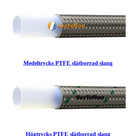
Medeltrycks PTFE slätborrad slang
Högtrycks PTFE slätborrad slang