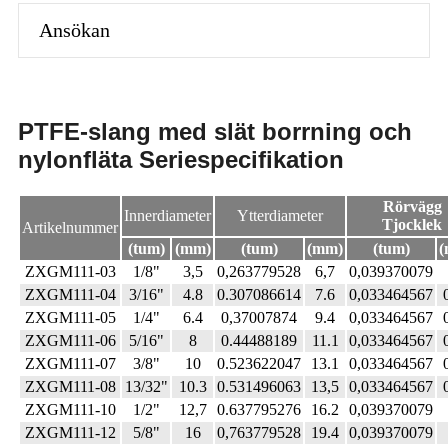
Ansökan
PTFE-slang med slät borrning och
nylonfläta Seriespecifikation
Rörvägg
Innerdiameter
Ytterdiameter
Tjocklek
Artikelnummer
(tum)
(mm)
(tum)
(mm)
(tum)
(
ZXGM111-03
1/8"
3,5
0,263779528
6,7
0,039370079
ZXGM111-04
3/16"
4.8
0.307086614
7.6
0,033464567
ZXGM111-05
1/4"
6.4
0,37007874
9.4
0,033464567
ZXGM111-06
5/16"
8
0.44488189
11.1
0,033464567
ZXGM111-07
3/8"
10
0.523622047
13.1
0,033464567
ZXGM111-08
13/32"
10.3
0.531496063
13,5
0,033464567
ZXGM111-10
1/2"
12,7
0.637795276
16.2
0,039370079
ZXGM111-12
5/8"
16
0,763779528
19.4
0,039370079