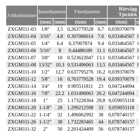
Rörvägg
Innerdiameter
Ytterdiameter
Tjocklek
Artikelnummer
(tum)
(mm)
(tum)
(mm)
(tum)
(
ZXGM111-03
1/8"
3,5
0,263779528
6,7
0,039370079
ZXGM111-04
3/16"
4.8
0.307086614
7.6
0,033464567
ZXGM111-05
1/4"
6.4
0,37007874
9.4
0,033464567
ZXGM111-06
5/16"
8
0.44488189
11.1
0,033464567
ZXGM111-07
3/8"
10
0.523622047
13.1
0,033464567
ZXGM111-08
13/32"
10.3
0.531496063
13,5
0,033464567
ZXGM111-10
1/2"
12,7
0.637795276
16.2
0,039370079
ZXGM111-12
5/8"
16
0,763779528
19.4
0,039370079
ZXGM111-14
3/4"
19
0.905511811
23
0,047244094
ZXGM111-16
7/8"
22.2
1.031496063
26.2
0,047244094
ZXGM111-18
1"
25
1.173228364
29,8
0,059055118
ZXGM111-20
1-1/8"
28
1.299212598
33
0,059055118
ZXGM111-22
1-1/4"
32
1.496062992
38
0,078740157
ZXGM111-26
1-1/2"
38
1.732283465
44
0,078740157
ZXGM111-32
2"
50
2.201424409
56
0,078740157