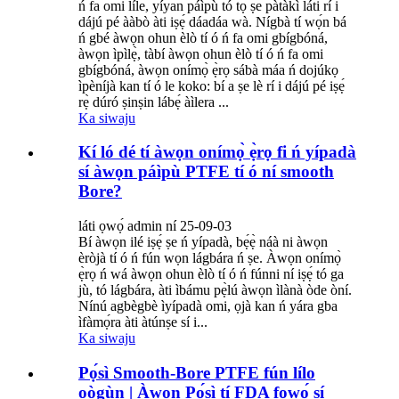
ń fa omi líle, yíyan páìpù tó tọ́ ṣe pàtàkì láti rí i
dájú pé ààbò àti iṣẹ́ dáadáa wà. Nígbà tí wọ́n bá
ń gbé àwọn ohun èlò tí ó ń fa omi gbígbóná,
àwọn ìpìlẹ̀, tàbí àwọn ohun èlò tí ó ń fa omi
gbígbóná, àwọn onímọ̀ ẹ̀rọ sábà máa ń dojúkọ
ìpèníjà kan tí ó le koko: bí a ṣe lè rí i dájú pé iṣẹ́
rẹ̀ dúró ṣinṣin lábẹ́ àìlera ...
Ka siwaju
Kí ló dé tí àwọn onímọ̀ ẹ̀rọ fi ń yípadà
sí àwọn páìpù PTFE tí ó ní smooth
Bore?
láti ọwọ́ admin ní 25-09-03
Bí àwọn ilé iṣẹ́ ṣe ń yípadà, bẹ́ẹ̀ náà ni àwọn
èròjà tí ó ń fún wọn lágbára ń ṣe. Àwọn onímọ̀
ẹ̀rọ ń wá àwọn ohun èlò tí ó ń fúnni ní iṣẹ́ tó ga
jù, tó lágbára, àti ìbámu pẹ̀lú àwọn ìlànà òde òní.
Nínú agbègbè ìyípadà omi, ọjà kan ń yára gba
ìfàmọ́ra àti àtúnṣe sí i...
Ka siwaju
Pọ́sì Smooth-Bore PTFE fún lílo
oògùn | Àwọn Pọ́sì tí FDA fọwọ́ sí