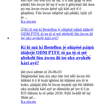
kárí ayé fún ìmọ̀ ẹ̀rọ ilé iṣẹ́, ó ń ṣiṣẹ́ gẹ́gẹ́ bí àmì
pàtàkì fún àwọn ilé iṣẹ́ tí wọ́n ń gbìyànjú láti dara
pọ̀ mọ́ àwọn ẹ̀wọ̀n ìpèsè ọjà kárí ayé tí ó
gbajúmọ̀. Fún àwọn olùpèsè ọjà pàtàkì, ìṣẹ̀lẹ̀ yìí
ju ...
Ka siwaju
Kí ló mú kí Besteflon jẹ́ olùpèsè páìpù
ìdákẹ́jẹ́ ODM PTFE tó ga tó sì ṣeé
gbẹ́kẹ̀lé fún àwọn ilé iṣẹ́ ọkọ̀ ayọ́kẹ́lẹ́
kárí ayé?
láti ọwọ́ admin ní 26-06-03
Ìdàgbàsókè ìmọ̀ ẹ̀rọ ọkọ̀ òde òní nílò àwọn ètò
ìdábùú tí ó lè kojú ìgbóná àti ìdààmú ẹ̀rọ tó le
koko, pàápàá jùlọ bí àwọn àsọtẹ́lẹ̀ ọjà ètò ìdábùú
ọkọ̀ ayọ́kẹ́lẹ́ kárí ayé ṣe dámọ̀ràn pé iye tí ó ju
$35 bilionu lọ ní ọdún 2030. Pẹ̀lú ìwádìí ilé iṣẹ́
fihàn pé...
Ka siwaju