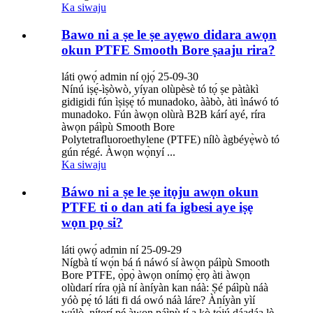
Ka siwaju
Bawo ni a ṣe le ṣe ayẹwo didara awọn
okun PTFE Smooth Bore ṣaaju rira?
láti ọwọ́ admin ní ọjọ́ 25-09-30
Nínú iṣẹ́-ìṣòwò, yíyan olùpèsè tó tọ́ ṣe pàtàkì
gidigidi fún ìṣiṣẹ́ tó munadoko, ààbò, àti ìnáwó tó
munadoko. Fún àwọn olùrà B2B kárí ayé, ríra
àwọn páìpù Smooth Bore
Polytetrafluoroethylene (PTFE) nílò àgbéyẹ̀wò tó
gún régé. Àwọn wọ̀nyí ...
Ka siwaju
Báwo ni a ṣe le ṣe itọju awọn okun
PTFE ti o dan ati fa igbesi aye iṣẹ
wọn pọ si?
láti ọwọ́ admin ní 25-09-29
Nígbà tí wọ́n bá ń náwó sí àwọn páìpù Smooth
Bore PTFE, ọ̀pọ̀ àwọn onímọ̀ ẹ̀rọ àti àwọn
olùdarí ríra ọjà ní àníyàn kan náà: Ṣé páìpù náà
yóò pẹ́ tó láti fi dá owó náà láre? Àníyàn yìí
wúlò, nítorí pé àwọn páìpù tí a kò tọ́jú dáadáa lè