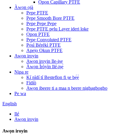
Ọpọn Capillary PTFE
Àwọn ọjà
Pẹpẹ PTFE
Pẹpẹ Smooth Bore PTFE
Pẹpẹ Pẹpẹ Pẹpẹ
Pẹpẹ PTFE pẹlu Layer ideri loke
Ọpọn PTFE
Pẹpẹ Convoluted PTFE
Pọ́sì Bérékì PTFE
Apejọ Okun PTFE
Awọn iroyin
Awọn iroyin Ile-iṣẹ
Àwọn Ìròyìn Ilé-iṣẹ́
Nipa re
Kí nìdí tí Besteflon fi ṣe bẹ́ẹ̀
Fídíò
Awọn ibeere ti a maa n beere nigbagbogbo
Pe wa
English
Ilé
Awọn iroyin
Awọn iroyin