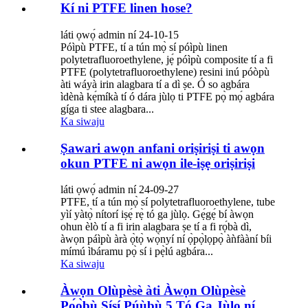
Kí ni PTFE linen hose?
láti ọwọ́ admin ní 24-10-15
Póìpù PTFE, tí a tún mọ̀ sí póìpù linen
polytetrafluoroethylene, jẹ́ póìpù composite tí a fi
PTFE (polytetrafluoroethylene) resini inú póòpù
àti wáyà irin alagbara tí a dì ṣe. Ó so agbára
ìdènà kẹ́míkà tí ó dára jùlọ ti PTFE pọ̀ mọ́ agbára
gíga ti stee alagbara...
Ka siwaju
Ṣawari awọn anfani oriṣiriṣi ti awọn
okun PTFE ni awọn ile-iṣẹ oriṣiriṣi
láti ọwọ́ admin ní 24-09-27
PTFE, tí a tún mọ̀ sí polytetrafluoroethylene, tube
yìí yàtọ̀ nítorí iṣẹ́ rẹ̀ tó ga jùlọ. Gẹ́gẹ́ bí àwọn
ohun èlò tí a fi irin alagbara ṣe tí a fi rọ́bà dì,
àwọn páìpù àrà ọ̀tọ̀ wọ̀nyí ní ọ̀pọ̀lọpọ̀ àǹfààní bíi
mímú ìbáramu pọ̀ sí i pẹ̀lú agbára...
Ka siwaju
Àwọn Olùpèsè àti Àwọn Olùpèsè
Pọ́ọ̀bù Ṣíṣí Púùbù 5 Tó Ga Jùlọ ní