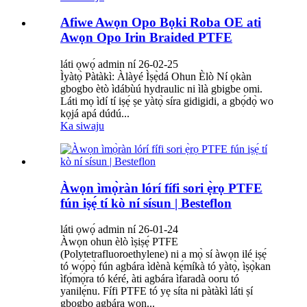
Afiwe Awọn Opo Bọki Roba OE ati
Awọn Opo Irin Braided PTFE
láti ọwọ́ admin ní 26-02-25
Ìyàtọ̀ Pàtàkì: Àlàyé Ìṣẹ̀dá Ohun Èlò Ní ọkàn
gbogbo ètò ìdábùú hydraulic ni ìlà gbigbe omi.
Láti mọ ìdí tí iṣẹ́ ṣe yàtọ̀ síra gidigidi, a gbọ́dọ̀ wo
kọjá apá dúdú...
Ka siwaju
Àwọn ìmọ̀ràn lórí fífi sori ẹ̀rọ PTFE
fún iṣẹ́ tí kò ní sísun | Besteflon
láti ọwọ́ admin ní 26-01-24
Àwọn ohun èlò ìṣiṣẹ́ PTFE
(Polytetrafluoroethylene) ni a mọ̀ sí àwọn ilé iṣẹ́
tó wọ́pọ̀ fún agbára ìdènà kẹ́míkà tó yàtọ̀, ìṣọ̀kan
ìfọ́mọ́ra tó kéré, àti agbára ìfaradà ooru tó
yanilẹ́nu. Fífi PTFE tó yẹ síta ni pàtàkì láti ṣí
gbogbo agbára wọn...