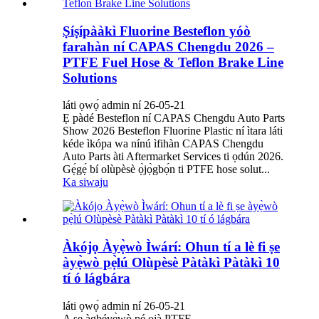
Ṣíṣípààkì Fluorine Besteflon yóò
farahàn ní CAPAS Chengdu 2026 –
PTFE Fuel Hose & Teflon Brake Line
Solutions
láti ọwọ́ admin ní 26-05-21
Ẹ pàdé Besteflon ní CAPAS Chengdu Auto Parts
Show 2026 Besteflon Fluorine Plastic ní ìtara láti
kéde ìkópa wa nínú ìfihàn CAPAS Chengdu
Auto Parts àti Aftermarket Services ti ọdún 2026.
Gẹ́gẹ́ bí olùpèsè ọ̀jọ̀gbọ́n ti PTFE hose solut...
Ka siwaju
Àkójọ Àyẹ̀wò Ìwárí: Ohun tí a lè fi ṣe
àyẹ̀wò pẹ̀lú Olùpèsè Pàtàkì Pàtàkì 10
tí ó lágbára
láti ọwọ́ admin ní 26-05-21
A ṣe àgbéyẹ̀wò pé ọjà PTFE