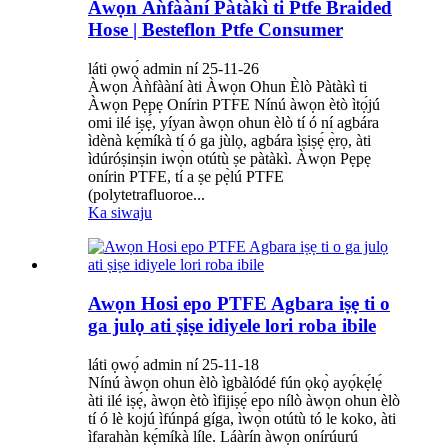
Àwọn Àǹfààní Pàtàkì ti Ptfe Braided
Hose | Besteflon Ptfe Consumer
láti ọwọ́ admin ní 25-11-26
Àwọn Àǹfààní àti Àwọn Ohun Èlò Pàtàkì ti
Àwọn Pẹpẹ Onírin PTFE Nínú àwọn ètò ìtọ́jú
omi ilé iṣẹ́, yíyan àwọn ohun èlò tí ó ní agbára
ìdènà kẹ́míkà tí ó ga jùlọ, agbára ìṣiṣẹ́ ẹ̀rọ, àti
ìdúróṣinṣin iwọ̀n otútù ṣe pàtàkì. Àwọn Pẹpẹ
onírin PTFE, tí a ṣe pẹ̀lú PTFE
(polytetrafluoroe...
Ka siwaju
Awọn Hosi epo PTFE Agbara iṣẹ ti o
ga julọ ati ṣiṣe idiyele lori roba ibile
láti ọwọ́ admin ní 25-11-18
Nínú àwọn ohun èlò ìgbàlódé fún ọkọ̀ ayọ́kẹ́lẹ́
àti ilé iṣẹ́, àwọn ètò ìfijiṣẹ́ epo nílò àwọn ohun èlò
tí ó lè kojú ìfúnpá gíga, ìwọ̀n otútù tó le koko, àti
ìfarahàn kẹ́míkà líle. Láàrín àwọn onírúurú