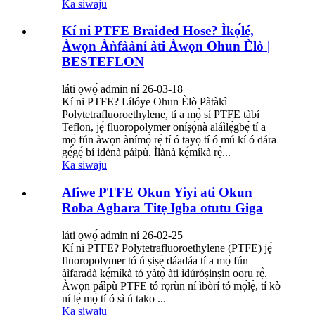
Ka siwaju
Kí ni PTFE Braided Hose? Ìkọ́lé,
Àwọn Àǹfààní àti Àwọn Ohun Èlò |
BESTEFLON
láti ọwọ́ admin ní 26-03-18
Kí ni PTFE? Lílóye Ohun Èlò Pàtàkì
Polytetrafluoroethylene, tí a mọ̀ sí PTFE tàbí
Teflon, jẹ́ fluoropolymer oníṣọ̀nà aláìlẹ́gbẹ́ tí a
mọ̀ fún àwọn ànímọ́ rẹ̀ tí ó tayọ tí ó mú kí ó dára
gẹ́gẹ́ bí ìdènà páìpù. Ìlànà kẹ́míkà rẹ̀...
Ka siwaju
Afiwe PTFE Okun Yiyi ati Okun
Roba Agbara Titẹ Igba otutu Giga
láti ọwọ́ admin ní 26-02-25
Kí ni PTFE? Polytetrafluoroethylene (PTFE) jẹ́
fluoropolymer tó ń ṣiṣẹ́ dáadáa tí a mọ̀ fún
àìfaradà kẹ́míkà tó yàtọ̀ àti ìdúróṣinṣin ooru rẹ̀.
Àwọn páìpù PTFE tó rọrùn ní ìbòrí tó mọ́lẹ̀, tí kò
ní lẹ̀ mọ́ tí ó sì ń tako ...
Ka siwaju