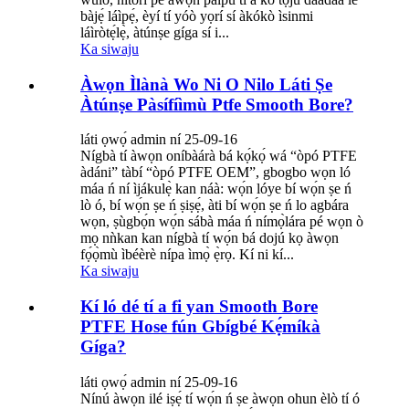
bàjẹ́ láìpẹ́, èyí tí yóò yọrí sí àkókò ìsinmi
láìròtẹ́lẹ̀, àtúnṣe gíga sí i...
Ka siwaju
Àwọn Ìlànà Wo Ni O Nilo Láti Ṣe
Àtúnṣe Pàsífíìmù Ptfe Smooth Bore?
láti ọwọ́ admin ní 25-09-16
Nígbà tí àwọn oníbàárà bá kọ́kọ́ wá “òpó PTFE
àdáni” tàbí “òpó PTFE OEM”, gbogbo wọn ló
máa ń ní ìjákulẹ̀ kan náà: wọ́n lóye bí wọ́n ṣe ń
lò ó, bí wọ́n ṣe ń ṣiṣẹ́, àti bí wọ́n ṣe ń lo agbára
wọn, ṣùgbọ́n wọ́n sábà máa ń nímọ̀lára pé wọn ò
mọ nǹkan kan nígbà tí wọ́n bá dojú kọ àwọn
fọ́ọ̀mù ìbéèrè nípa ìmọ̀ ẹ̀rọ. Kí ni kí...
Ka siwaju
Kí ló dé tí a fi yan Smooth Bore
PTFE Hose fún Gbígbé Kẹ́míkà
Gíga?
láti ọwọ́ admin ní 25-09-16
Nínú àwọn ilé iṣẹ́ tí wọ́n ń ṣe àwọn ohun èlò tí ó