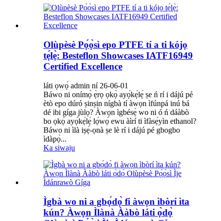
Olùpèsè Pọ́ọ̀sì epo PTFE tí a ti kójọ
tẹ́lẹ̀: Besteflon Showcases IATF16949
Certified Excellence
láti ọwọ́ admin ní 26-06-01
Báwo ni onímọ̀ ẹ̀rọ ọkọ̀ ayọ́kẹ́lẹ́ ṣe ń rí i dájú pé
ètò epo dúró ṣinṣin nígbà tí àwọn ìfúnpá inú bá
dé ibi gíga jùlọ? Àwọn ìgbésẹ̀ wo ni ó ń dáàbò
bo ọkọ̀ ayọ́kẹ́lẹ́ lọ́wọ́ ewu àìrí ti ìfàsẹ́yìn ethanol?
Báwo ni ìlà iṣẹ́-ọnà ṣe lè rí i dájú pé gbogbo
ìdàpọ̀...
Ka siwaju
Ìgbà wo ni a gbọ́dọ̀ fi àwọn ìbòrí ìta
kún? Àwọn Ìlànà Ààbò láti ọ̀dọ̀