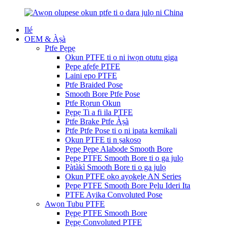
Ilé
OEM & Àṣà
Ptfe Pẹpẹ
Okun PTFE ti o ni iwọn otutu giga
Pẹpẹ afẹfẹ PTFE
Laini epo PTFE
Ptfe Braided Pose
Smooth Bore Ptfe Pose
Ptfe Rọrun Okun
Pẹpẹ Ti a fi ila PTFE
Ptfe Brake Ptfe Àṣà
Ptfe Ptfe Pose ti o ni ipata kemikali
Okun PTFE ti n ṣakoso
Pẹpẹ Pẹpẹ Alabọde Smooth Bore
Pẹpẹ PTFE Smooth Bore ti o ga julọ
Pàtàkì Smooth Bore ti o ga julọ
Okun PTFE ọkọ ayọkẹlẹ AN Series
Pẹpẹ PTFE Smooth Bore Pẹlu Ideri Ita
PTFE Ayika Convoluted Pose
Awọn Tubu PTFE
Pẹpẹ PTFE Smooth Bore
Pẹpẹ Convoluted PTFE