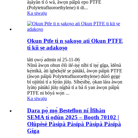
àṣàyàn tí ó wà, àwọn páìpù epo PTFE
(Polytetrafluoroethylene) ti di...
Ka siwaju
Okun Ptfe ti n ṣakoṣo ati Okun PTFE
ti kii ṣe adakoṣo
láti ọwọ́ admin ní 25-11-06
Nínú àwọn ohun èlò ilé-iṣẹ́ níbi tí iṣẹ́ gíga, ìdènà
kẹ́míkà, àti ìgbẹ́kẹ̀lé ṣe pàtàkì, àwọn páìpù PTFE
(àwọn páìpù Polytetrafluoroethylene) dúró gẹ́gẹ́
bí ojútùú tí a fẹ́ràn jùlọ. Síbẹ̀síbẹ̀, ọ̀kan lára ​​àwọn
ìyàtọ̀ pàtàkì jùlọ nígbà tí a bá ń yan àwọn páìpù
PTFE ni bóyá wọ́n ...
Ka siwaju
Dara pọ̀ mọ́ Besteflon ní Ìfihàn
SEMA ti ọdún 2025 – Booth 70102 |
Olùpèsè Pàsípà Pàsípà Pàsípà Pàsípà
Gíga