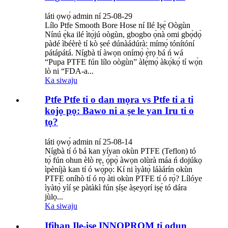
láti ọwọ́ admin ní 25-08-29
Lílo Ptfe Smooth Bore Hose ní Ilé Iṣẹ́ Oògùn
Nínú ẹ̀ka ilé ìtọ́jú oògùn, gbogbo ọ̀nà omi gbọ́dọ̀
pàdé ìbéèrè tí kò ṣeé dúnàádúrà: mímọ́ tónítóní
pátápátá. Nígbà tí àwọn onímọ̀ ẹ̀rọ bá ń wá
“Pupa PTFE fún lílo oògùn” àlẹ̀mọ́ àkọ́kọ́ tí wọ́n
lò ni “FDA-a...
Ka siwaju
Ptfe Ptfe ti o dan mọra vs Ptfe ti a ti
kojọ pọ: Bawo ni a ṣe le yan Iru ti o
tọ?
láti ọwọ́ admin ní 25-08-14
Nígbà tí ó bá kan yíyan okùn PTFE (Teflon) tó
tọ́ fún ohun èlò rẹ, ọ̀pọ̀ àwọn olùrà máa ń dojúkọ
ìpèníjà kan tí ó wọ́pọ̀: Kí ni ìyàtọ̀ láàárín okùn
PTFE oníhò tí ó rọ̀ àti okùn PTFE tí ó rọ̀? Lílóye
ìyàtọ̀ yìí ṣe pàtàkì fún ṣíṣe àṣeyọrí iṣẹ́ tó dára
jùlọ...
Ka siwaju
Ifihan Ile-iṣẹ INNOPROM ti ọdun