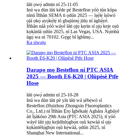
láti ọwọ́ admin ní 25-11-05
Inú wa dùn láti kéde pé Besteflon yóò tún kópa
nínú Ìfihàn SEMA ti ọdún 2025 — ìṣẹ̀lẹ̀ ìṣòwò
ọjà ọkọ̀ ayọ́kẹ́lẹ́ tó gbajúmọ̀ jùlọ ní àgbáyé.
Ìfihàn náà yóò wáyé láti ọjọ́ kẹrin sí ọjọ́ keje oṣù
kọkànlá ọdún 2025, ní Las Vegas, USA. Nọ́mbà
àgọ́ wa ni 70102. Gẹ́gẹ́ bí ìgbìmọ̀...
Ka siwaju
Darapọ mọ Besteflon ni PTC ASIA
2025 — Booth E6-K20 | Olùpèsè Ptfe
Hose
láti ọwọ́ admin ní 25-10-28
Inú wa dùn láti pè yín láti wá ṣèbẹ̀wò sí
Besteflon (Huizhou Zhongxin Fluoroplastics
Co., Ltd.) ní Ìfihàn Ẹ̀rọ Ìgbékalẹ̀ Agbára Àgbáyé
àti Ìṣàkóso 29th Asia (PTC ASIA 2025), tí yóò
wáyé láti ọjọ́ kejìdínlọ́gbọ̀n oṣù kẹwàá sí ọjọ́
kọkànlélọ́gbọ̀n oṣù kẹwàá, ọdún 2025, ní
Shanghai New International...