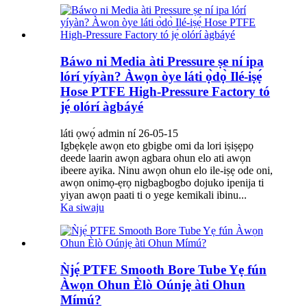
Báwo ni Media àti Pressure ṣe ní ipa
lórí yíyàn? Àwọn òye láti ọ̀dọ̀ Ilé-iṣẹ́
Hose PTFE High-Pressure Factory tó
jẹ́ olórí àgbáyé
láti ọwọ́ admin ní 26-05-15
Igbẹkẹle awọn eto gbigbe omi da lori iṣiṣẹpọ
deede laarin awọn agbara ohun elo ati awọn
ibeere ayika. Ninu awọn ohun elo ile-iṣẹ ode oni,
awọn onimọ-ẹrọ nigbagbogbo dojuko ipenija ti
yiyan awọn paati ti o yege kemikali ibinu...
Ka siwaju
Ǹjẹ́ PTFE Smooth Bore Tube Yẹ fún
Àwọn Ohun Èlò Oúnjẹ àti Ohun
Mímú?