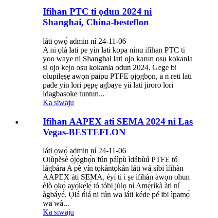
Ifihan PTC ti ọdun 2024 ni
Shanghai, China-besteflon
láti ọwọ́ admin ní 24-11-06
A ni ọlá lati pe yin lati kopa ninu ifihan PTC ti
yoo waye ni Shanghai lati ojo karun osu kokanla
si ojo kejo ​​osu kokanla odun 2024. Gege bi
olupilẹṣẹ awọn paipu PTFE ọjọgbọn, a n reti lati
pade yin lori pẹpẹ agbaye yii lati jiroro lori
idagbasoke tuntun...
Ka siwaju
Ifihan AAPEX ati SEMA 2024 ni Las
Vegas-BESTEFLON
láti ọwọ́ admin ní 24-11-06
Olùpèsè ọ̀jọ̀gbọ́n fún páìpù ìdábùú PTFE tó
lágbára A pè yín tọkàntọkàn láti wá síbi ìfihàn
AAPEX àti SEMA, èyí tí í ṣe ìfihàn àwọn ohun
èlò ọkọ̀ ayọ́kẹ́lẹ́ tó tóbi jùlọ ní Amẹ́ríkà àti ní
àgbáyé. Ọlá ńlá ni fún wa láti kéde pé ibi ìpamọ́
wa wà...
Ka siwaju