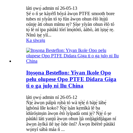
láti ọwọ́ admin ní 26-05-13
Ṣé o ń ṣe kàyéfì bóyá àwọn PTFE smooth bore
tubes ni yíyàn tó tọ́ fún àwọn ohun èlò ìtọ́jú
oúnjẹ àti ohun mímu rẹ? Ṣíṣe yíyàn ohun èlò tó
tọ́ lè ní ipa pàtàkì lórí ìmọ́tótó, ààbò, àti ìṣiṣẹ́ rẹ.
Nínú iṣẹ́ yìí...
Ka siwaju
Itọsọna Besteflon: Yiyan Ikole Opo
pelu olupese Opo PTFE Didara Giga
ti o ga julọ ni Ilu China
láti ọwọ́ admin ní 26-05-12
Ǹjẹ́ àwọn páìpù rọ́bà tó wà tẹ́lẹ̀ ń bàjẹ́ lábẹ́
ìgbóná líle koko? Ǹjẹ́ ìṣàn kẹ́míkà lè ba
ìdúróṣinṣin àwọn ètò ìyípadà omi jẹ́? Ǹjẹ́ ó ṣe
pàtàkì láti yanjú àwọn ohun ìjà oníjàgídíjàgan ní
àwọn àyíká ilé iṣẹ́ òde òní? Àwọn ìbéèrè pàtàkì
wọ̀nyí sábà máa ń ...