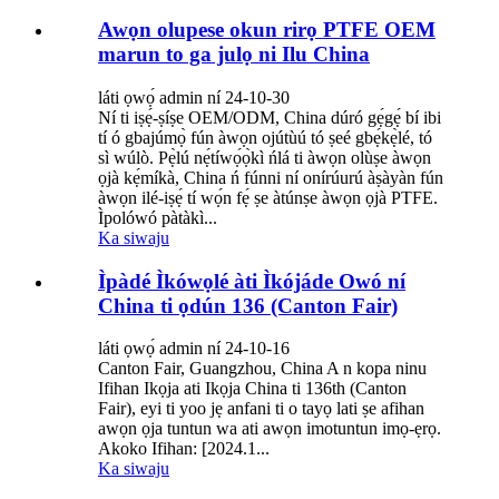
Awọn olupese okun rirọ PTFE OEM
marun to ga julọ ni Ilu China
láti ọwọ́ admin ní 24-10-30
Ní ti iṣẹ́-ṣíṣe OEM/ODM, China dúró gẹ́gẹ́ bí ibi
tí ó gbajúmọ̀ fún àwọn ojútùú tó ṣeé gbẹ́kẹ̀lé, tó
sì wúlò. Pẹ̀lú nẹ́tíwọ́ọ̀kì ńlá ti àwọn olùṣe àwọn
ọjà kẹ́míkà, China ń fúnni ní onírúurú àṣàyàn fún
àwọn ilé-iṣẹ́ tí wọ́n fẹ́ ṣe àtúnṣe àwọn ọjà PTFE.
Ìpolówó pàtàkì...
Ka siwaju
Ìpàdé Ìkówọlé àti Ìkójáde Owó ní
China ti ọdún 136 (Canton Fair)
láti ọwọ́ admin ní 24-10-16
Canton Fair, Guangzhou, China A n kopa ninu
Ifihan Ikọja ati Ikọja China ti 136th (Canton
Fair), eyi ti yoo jẹ anfani ti o tayọ lati ṣe afihan
awọn ọja tuntun wa ati awọn imotuntun imọ-ẹrọ.
Akoko Ifihan: [2024.1...
Ka siwaju