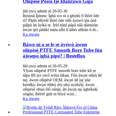
Olùpèsè Pọ́ọ̀sì Ìje Ìdánrawò Gíga
láti ọwọ́ admin ní 26-05-30
Ìtọ́sọ́nà Ìpinnu: Ìgbà wo ni a gbọ́dọ̀ fi ìbòrí òde
sí? Pípín ìdíyelé ìbòrí òde nílò àyẹ̀wò ipa ọ̀nà
páìpù àti àyíká rẹ̀. Ìrírí nínú pápá náà dámọ̀ràn
àwọn ipò pàtàkì mẹ́ta níbi tí ààbò afikún ti di...
Ka siwaju
Báwo ni a ṣe le ṣe àyẹ̀wò àwọn
olùpèsè PTFE Smooth Bore Tube fún
àjọṣepọ̀ ìgbà pípẹ́? | Besteflon
láti ọwọ́ admin ní 26-05-29
Yíyan olùpèsè PTFE smooth bore tube kìí ṣe
nípa fífi iye owó wéra nìkan. Fún àwọn olùrà ilé
iṣẹ́, àwọn olùpèsè OEM, àwọn ilé iṣẹ́ ṣíṣe
kẹ́míkà, àwọn olùkọ́ ẹ̀rọ ọkọ̀ ayọ́kẹ́lẹ́, àwọn
olùpèsè ohun èlò oúnjẹ, àti àwọn iṣẹ́ àgbékalẹ̀
oògùn, ìbéèrè gidi ni bóyá wọ́n...
Ka siwaju