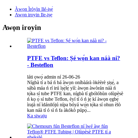
Àwọn Ìròyìn Ilé-iṣẹ́
Awọn iroyin Ile-iṣẹ
Awọn iroyin
PTFE vs Teflon: Ṣé wọ́n kan náà ni?
- Besteflon
láti ọwọ́ admin ní 26-06-26
Nígbà tí a bá ń bá àwọn oníbàárà òkèèrè ṣiṣẹ́, a
sábà máa ń rí irú ìṣẹ̀lẹ̀ yìí: àwọn àwòrán náà ń
tọ́ka sí tube PTFE kan, nígbà tí gbólóhùn olùpèsè
ń kọ ọ́ sí tube Teflon, èyí tí ó ń jẹ́ kí àwọn ẹgbẹ́
ìrajà ní ìdánilójú nípa bóyá wọ́n tọ́ka sí ohun èlò
kan náà tí ó sì ń fa àkókò púpọ̀...
Ka siwaju