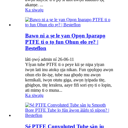
akanṣe. ...
Ka siwaju
Bawo ni a ṣe le yan Ọpọn Iparapọ
PTFE ti o tọ fun Ohun elo rẹ? |
Besteflon
láti ọwọ́ admin ní 26-06-11
Yíyan tube PTFE ti o peye kii ṣe nipa yiyan
iwọn lati inu atokọ ọja nikan. Fun ọpọlọpọ awọn
ohun elo ile-iṣẹ, tube naa gbọdọ mu awọn
kemikali, iwọn otutu giga, awọn iyipada titẹ,
gbigbọn, titẹ leralera, aaye fifi sori ẹrọ ti o lopin,
ati mimọ ti o muna...
Ka siwaju
Ṣé PTFE Convoluted Tube sàn ju