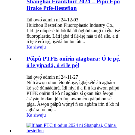
Shanghai Frankfurt 2024 – Pípù Epo
Brake Ptfe-Besteflon
láti ọwọ́ admin ní 24-12-03
Huizhou Besteflon Fluoroplastic Industry Co.,
Ltd. jẹ́ olùpèsè tó lókìkí àti ògbóǹkangí ní ẹ̀ka iṣẹ́
fluoroplastic. Láti ìgbà tí ilé-iṣẹ́ náà ti dá sílẹ̀, a ti
ń tẹ̀lé èrò iṣẹ́, ìṣẹ̀dá tuntun àti...
Ka siwaju
Póìpù PTFE onírin alagbara: Ó le pẹ́,
ó le yípadà, ó sì le pẹ́!
láti ọwọ́ admin ní 24-11-27
Ní ti àwọn ohun èlò ilé-iṣẹ́, ìgbẹ́kẹ̀lé àti agbára
kò ṣeé dúnàádúrà. Ìdí nìyí tí a fi ń ka àwọn páìpù
PTFE onírin tí kò ní agbára sí ọ̀kan lára ​​àwọn
àṣàyàn tó dára jùlọ fún àwọn ẹ̀rọ páìpù oníṣẹ́
gíga. Àwọn páìpù wọ̀nyí ń so agbára irin tí kò ní
agbára pọ̀ mọ́...
Ka siwaju