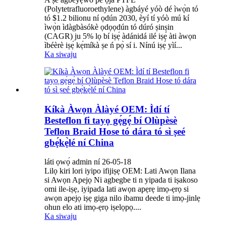
(Polytetrafluoroethylene) àgbáyé yóò dé ìwọ̀n tó
tó $1.2 bilionu ní ọdún 2030, èyí tí yóò mú kí
ìwọ̀n ìdàgbàsókè ọdọọdún tó dúró ṣinṣin
(CAGR) ju 5% lọ bí iṣẹ́ àdánidá ilé iṣẹ́ àti àwọn
ìbéèrè iṣẹ́ kẹ́míkà ṣe ń pọ̀ sí i. Nínú iṣẹ́ yìí...
Ka siwaju
Kíkà Àwọn Àlàyé OEM: Ìdí tí
Besteflon fi tayọ gẹ́gẹ́ bí Olùpèsè
Teflon Braid Hose tó dára tó sì ṣeé
gbẹ́kẹ̀lé ní China
láti ọwọ́ admin ní 26-05-18
Lilọ kiri lori iyipo ifijiṣẹ OEM: Lati Awọn Ilana
si Awọn Apejọ Ni agbegbe ti n yipada ti iṣakoso
omi ile-iṣẹ, iyipada lati awọn apẹrẹ imọ-ẹrọ si
awọn apejọ iṣẹ giga nilo ibamu deede ti imọ-jinlẹ
ohun elo ati imọ-ẹrọ iṣelọpọ....
Ka siwaju