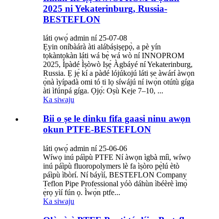
2025 ni Yekaterinburg, Russia-
BESTEFLON
láti ọwọ́ admin ní 25-07-08
Ẹyin oníbàárà àti alábáṣiṣẹpọ̀, a pè yín
tọkàntọkàn láti wá bẹ̀ wá wò ní INNOPROM
2025, Ìpàdé Ìṣòwò Iṣẹ́ Àgbáyé ní Yekaterinburg,
Russia. Ẹ jẹ́ kí a pàdé lójúkojú láti ṣe àwárí àwọn
ọ̀nà ìyípadà omi tó ti lọ síwájú ní iwọ̀n otútù gíga
àti ìfúnpá gíga. Ọjọ́: Oṣù Keje 7–10, ...
Ka siwaju
Bii o ṣe le dinku fifa gaasi ninu awọn
okun PTFE-BESTEFLON
láti ọwọ́ admin ní 25-06-06
Wíwọ inú páìpù PTFE Ní àwọn ìgbà míì, wíwọ
inú páìpù fluoropolymers lè fa ìṣòro pẹ̀lú ètò
páìpù ìbòrí. Ní báyìí, BESTEFLON Company
Teflon Pipe Professional yóò dáhùn ìbéèrè ìmọ̀
ẹ̀rọ yìí fún ọ. Ìwọ̀n ptfe...
Ka siwaju