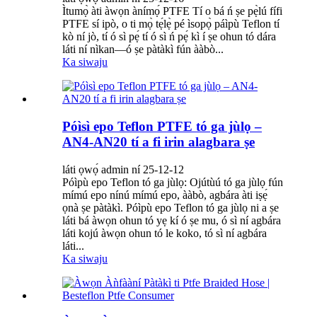
Ìtumọ̀ àti àwọn ànímọ́ PTFE Tí o bá ń ṣe pẹ̀lú fífi
PTFE sí ipò, o ti mọ̀ tẹ́lẹ̀ pé ìsopọ̀ páìpù Teflon tí
kò ní jò, tí ó sì pẹ́ tí ó sì ń pẹ́ kì í ṣe ohun tó dára
láti ní nìkan—ó ṣe pàtàkì fún ààbò...
Ka siwaju
Póìsì epo Teflon PTFE tó ga jùlọ –
AN4-AN20 tí a fi irin alagbara ṣe
láti ọwọ́ admin ní 25-12-12
Póìpù epo Teflon tó ga jùlọ: Ojútùú tó ga jùlọ fún
mímú epo nínú mímú epo, ààbò, agbára àti iṣẹ́
ọnà ṣe pàtàkì. Póìpù epo Teflon tó ga jùlọ ni a ṣe
láti bá àwọn ohun tó yẹ kí ó ṣe mu, ó sì ní agbára
láti kojú àwọn ohun tó le koko, tó sì ní agbára
láti...
Ka siwaju