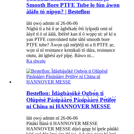
Smooth Bore PTFE Tube lọ fún àwọn
àlàfo tó nípọn? | Besteflon
láti ọwọ́ admin ní 26-06-06
Nígbà tí a bá ń ṣe àgbékalẹ̀ ètò ìyípadà omi ní
ààyè tí ó ní ààlà, ìbéèrè kan tí ó wọ́pọ̀ ni: ṣé kí n
yan PTFE convoluted tube tàbí smooth bore
PTFE tube? Àwọn ọjà méjèèjì ni a fi PTFE ṣe,
wọ́n sì ní resistance kemikali tó dára, resistance
otutu, àti ìgbésí ayé pípẹ́. Báwo ni...
Ka siwaju
Besteflon: Ìdàgbàsókè Ọgbọ́n ti
Olùpèsè Pàsípààrọ̀ Pàsípààrọ̀ Pẹ́tífẹ́ẹ́
ní China ní HANNOVER MESSE
láti ọwọ́ admin ní 26-06-06
Pàtàkì Ìlànà ti HANNOVER MESSE
HANNOVER MESSE dúró gẹ́gẹ́ bí ìpele pàtàkì