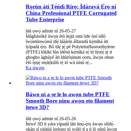
Rọrùn àti Tẹ́ńdì Rírọ: Ìdárayá Ẹ̀rọ ní
China Professional PTFE Corrugated
Tube Enterprise
láti ọwọ́ admin ní 26-05-27
Ìdàgbàsókè àwọn ètò ìtọ́jú omi òde òní nílò
ìwọ́ntúnwọ̀nsì díẹ̀ láàárín àìfaradà kẹ́míkà àti
ìyípadà ẹ̀rọ. Bó tilẹ̀ jẹ́ pé Polytetrafluoroethylene
(PTFE) lókìkí fún ìdènà kẹ́míkà rẹ̀ tó fẹ́rẹ̀ẹ́ jẹ́ ti
gbogbo àgbáyé àti ìdúróṣinṣin ooru, àwọn ohun
èlò ìṣiṣẹ́ mọ́lẹ́kúlù rẹ̀ tó wà nínú rẹ̀...
Ka siwaju
Báwo ni a ṣe le lo awọn tube PTFE
Smooth Bore ninu awọn eto filament
itẹwe 3D?
láti ọwọ́ admin ní 26-05-26
Ìtẹ̀wé 3D ti yára yípadà láti ìmọ̀-ẹ̀rọ àwọn olùfẹ́-
ọkàn sí ojútùú ìṣelọ́pọ́ tó wúlò tí a ń lò nínú àwọn