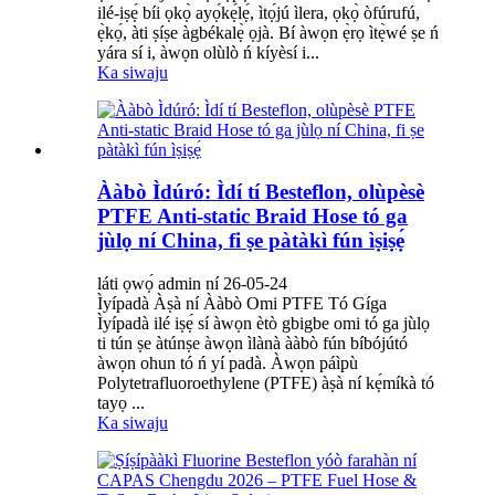
ilé-iṣẹ́ bíi ọkọ̀ ayọ́kẹ́lẹ́, ìtọ́jú ìlera, ọkọ̀ òfúrufú,
ẹ̀kọ́, àti ṣíṣe àgbékalẹ̀ ọjà. Bí àwọn ẹ̀rọ ìtẹ̀wé ṣe ń
yára sí i, àwọn olùlò ń kíyèsí i...
Ka siwaju
Ààbò Ìdúró: Ìdí tí Besteflon, olùpèsè
PTFE Anti-static Braid Hose tó ga
jùlọ ní China, fi ṣe pàtàkì fún ìṣiṣẹ́
láti ọwọ́ admin ní 26-05-24
Ìyípadà Àṣà ní Ààbò Omi PTFE Tó Gíga
Ìyípadà ilé iṣẹ́ sí àwọn ètò gbigbe omi tó ga jùlọ
ti tún ṣe àtúnṣe àwọn ìlànà ààbò fún bíbójútó
àwọn ohun tó ń yí padà. Àwọn páìpù
Polytetrafluoroethylene (PTFE) àṣà ní kẹ́míkà tó
tayọ ...
Ka siwaju