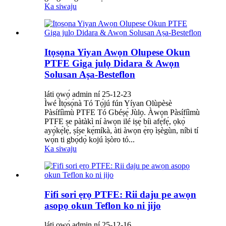
Ka siwaju
Itọsọna Yiyan Awọn Olupese Okun
PTFE Giga julọ Didara & Awọn
Solusan Aṣa-Besteflon
láti ọwọ́ admin ní 25-12-23
Ìwé Ìtọ́sọ́nà Tó Tọ́jú fún Yíyan Olùpèsè
Pàsífíìmù PTFE Tó Gbéṣẹ́ Jùlọ. Àwọn Pàsífíìmù
PTFE ṣe pàtàkì ní àwọn ilé iṣẹ́ bíi afẹ́fẹ́, ọkọ̀
ayọ́kẹ́lẹ́, ṣíṣe kẹ́míkà, àti àwọn ẹ̀rọ ìṣègùn, níbi tí
wọ́n ti gbọ́dọ̀ kojú ìṣòro tó...
Ka siwaju
Fifi sori ẹrọ PTFE: Rii daju pe awọn
asopọ okun Teflon ko ni jijo
láti ọwọ́ admin ní 25-12-16