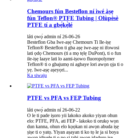
Chemours fún Besteflon ní ìwé àṣẹ
fún Teflon® PTFE Tubing | Olùpèsè
PTFE tí a gbẹ́kẹ̀lé
láti ọwọ́ admin ní 26-06-26
Besteflon Gba Iwe-aṣẹ Chemours Ti Ile-iṣẹ
Teflon® Besteflon ti gba aṣẹ iwe-aṣẹ ni ifowosi
lati ọdọ Chemours (ti a mọ tẹlẹ DuPont), ti o fun
ile-iṣẹ laaye lati lo aami-iṣowo fluoropolymer
Teflon® ti o gbajumọ ni agbaye lori awọn ọja ti o
yẹ. Iwe-aṣẹ aṣeyọri...
Ka siwaju
PTFE vs PFA vs FEP Tubing
láti ọwọ́ admin ní 26-06-22
O le ti pade iṣoro yii lakoko akoko yiyan ohun
elo: PTFE, PFA, ati FEP - lakoko ti orukọ wọn
dun kanna, ohun elo kọọkan ni awọn abuda iṣẹ
ṣiṣe ti o yatọ. Yiyan aṣayan ti ko tọ le ja si boya
awọn idiyele ti o pọ si tabi awọn idaduro iṣẹ