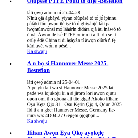
Olùpèsè PTFE Pouti tó díje -Besteflon
láti ọwọ́ admin ní 25-04-28
Nínú ọjà àgbáyé, yíyan olùpèsè tó tọ́ jẹ́ ìpinnu
pàtàkì fún àwọn ilé iṣẹ́ tó ń gbìyànjú láti pa
ìwọ́ntúnwọ̀nsì mọ́ láàárín dídára ọjà àti ìnáwó tó
ń ná. Àwọn ilé iṣẹ́ PTFE onírin tí a fi irin ṣe ti
orílẹ̀-èdè China ti di àṣàyàn tí àwọn olùrà ń fẹ́
kárí ayé, wọ́n ń pèsè...
Ka siwaju
A n bọ si Hannover Messe 2025-
Besteflon
láti ọwọ́ admin ní 25-04-01
A pe yin lati wa si Hannover Messe 2025 lati
pade wa lojukoju ki a si jiroro lori awọn ojutu
ọpọn omi ti o gbona ati titẹ giga! Akoko ifihan:
Oṣu Kẹta Ọjọ 31 - Oṣu Kẹrin Ọjọ 4, Ọdun 2025
Ibi ti a n gbe: Hannover Messe, Germany Ile-
itura wa: 4D04-27 Gẹgẹbi ọjọgbọn...
Ka siwaju
Ifihan Awọn Ẹya Ọkọ ayọkẹlẹ