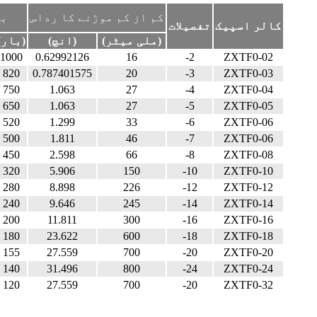
کم از کم موڑنے کا رداس
بر
کالر اسپیک
تفصیلات
(ملی میٹر)
(انچ)
(بار)
1000
0.62992126
16
-2
ZXTF0-02
820
0.787401575
20
-3
ZXTF0-03
750
1.063
27
-4
ZXTF0-04
650
1.063
27
-5
ZXTF0-05
520
1.299
33
-6
ZXTF0-06
500
1.811
46
-7
ZXTF0-06
450
2.598
66
-8
ZXTF0-08
320
5.906
150
-10
ZXTF0-10
280
8.898
226
-12
ZXTF0-12
240
9.646
245
-14
ZXTF0-14
200
11.811
300
-16
ZXTF0-16
180
23.622
600
-18
ZXTF0-18
155
27.559
700
-20
ZXTF0-20
140
31.496
800
-24
ZXTF0-24
120
27.559
700
-20
ZXTF0-32