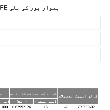
سلیکون کوٹنگ کے ساتھ PTFE ہموار بور کی نلی
کم از کم موڑنے کا رداس
بر
کالر اسپیک
تفصیلات
(ملی میٹر)
(انچ)
(بار)
1000
0.62992126
16
-2
ZXTF0-02