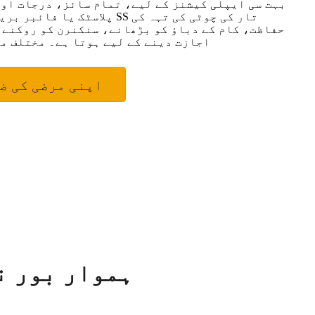
بہت سی ایپلی کیشنز کے لیے، تمام سائز، درجات او
پلاسٹک یا فائبر بریڈ کے بیرو
حفاظت، کام کے دباؤ کو بڑھانے، سنکنرن کو روکنے، 
اجازت دینے کے لیے ہوتا ہے۔ مختلف م
اپنی مرضی کی ض
بیرونی کور کے ساتھ اپ