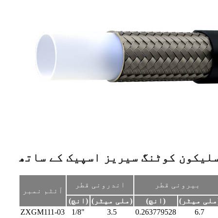
بیرونی قطر
اندرونی قطر
آئٹم نمبر
ر)
(انچ)
(ملی میٹر)
(انچ)
ZXGM111-03
1/8"
3.5
0.263779528
6.7