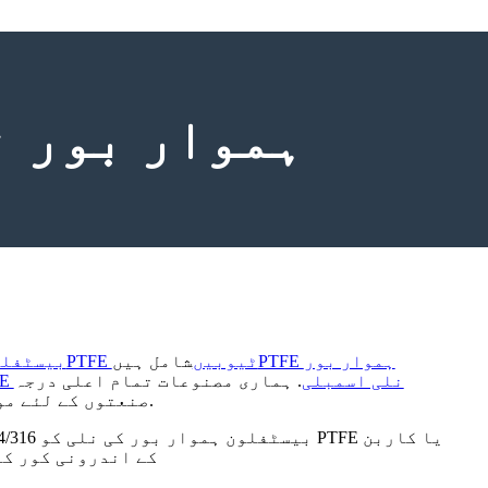
بیرونی کور کے ساتھ PTFE ہموار
PTFE ہموار بور
PTFE ٹیوبیں
شامل ہیں
بیسٹفلو
PTFE نلی اسمبلی
. ہماری مصنوعات تمام اعلی درجہ
حرارت اور ہائی پریشر، corrosive صنعتوں کے لئے موزوں ہیں.
بلیک PTFE کے اندرونی 