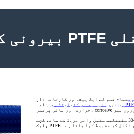
 بور نلی
ن
تمام قسم کے ایک پیشہ ور کارخانہ دار
ہوزز
,
پی ٹی ایف ای کنولوٹڈ ہوزز
اور
بیسٹفلون ہموار بور کی نلی کو 304/316 سٹینلیس سٹیل وائر بریڈ کے ساتھ کچے PTFE یا کاربن
کور کو نکال کر مضبوط کیا جاتا ہے۔