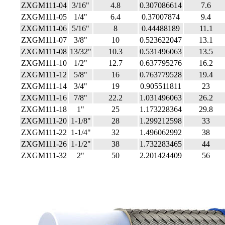
ZXGM111-04
3/16"
4.8
0.307086614
7.6
ZXGM111-05
1/4"
6.4
0.37007874
9.4
ZXGM111-06
5/16"
8
0.44488189
11.1
ZXGM111-07
3/8"
10
0.523622047
13.1
ZXGM111-08
13/32"
10.3
0.531496063
13.5
ZXGM111-10
1/2"
12.7
0.637795276
16.2
ZXGM111-12
5/8"
16
0.763779528
19.4
ZXGM111-14
3/4"
19
0.905511811
23
ZXGM111-16
7/8"
22.2
1.031496063
26.2
ZXGM111-18
1"
25
1.173228364
29.8
ZXGM111-20
1-1/8"
28
1.299212598
33
ZXGM111-22
1-1/4"
32
1.496062992
38
ZXGM111-26
1-1/2"
38
1.732283465
44
ZXGM111-32
2"
50
2.201424409
56