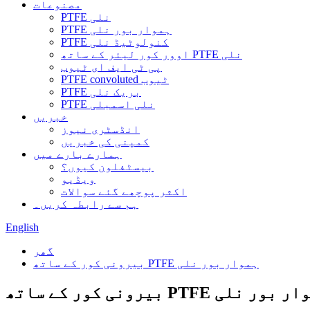
مصنوعات
PTFE نلی
PTFE ہموار بور نلی
PTFE کنولوٹیڈ نلی
اوور کور لیئر کے ساتھ PTFE نلی
پی ٹی ایف ای ٹیوب
PTFE convoluted ٹیوب
PTFE بریک نلی
PTFE نلی اسمبلی
خبریں
انڈسٹری نیوز
کمپنی کی خبریں
ہمارے بارے میں
بیسٹفلون کیوں؟
ویڈیو
اکثر پوچھے گئے سوالات
ہم سے رابطہ کریں۔
English
گھر
بیرونی کور کے ساتھ PTFE ہموار بور نلی
کور کے ساتھ PTFE ہموار بور نلی