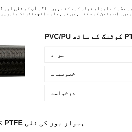
ر قطر کے اجزاء تیار کر سکتے ہیں۔ اگر آپ کو نلی اور ل
یں۔ آپ یقین کر سکتے ہیں کہ ہمارے انجینئرنگ ماہرین آ
مواد
خصوصیات
درخواست
PVC/PU کوٹنگ سیریز اسپیک کے ساتھ PTFE ہموار بور کی نلی