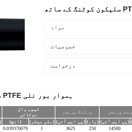
مواد
خصوصیات
درخواست
سلیکون کوٹنگ سیریز اسپیک کے ساتھ PTFE ہموار بور نلی
ٹیوب وال
سٹ پریشر
ورکنگ پریشر
موٹائی
(پی ایس آئی)
(بار)
(پی ایس آئی)
(ملی میٹر)
(انچ)
(ملی میٹ
0.039370079
1
3625
250
14500