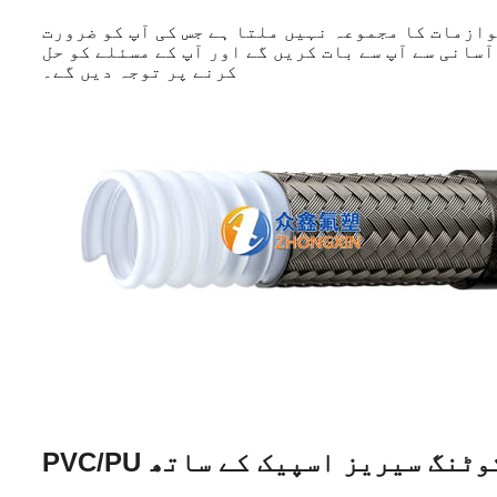
وازمات کا مجموعہ نہیں ملتا ہے جس کی آپ کو ضرورت
سانی سے آپ سے بات کریں گے اور آپ کے مسئلے کو حل
کرنے پر توجہ دیں گے۔