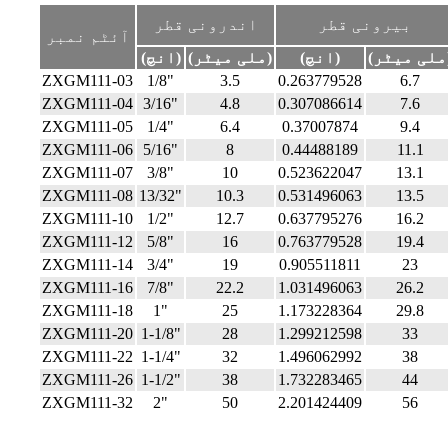
بیرونی قطر
اندرونی قطر
آئٹم نمبر
ر)
(انچ)
(ملی میٹر)
(انچ)
ZXGM111-03
1/8"
3.5
0.263779528
6.7
ZXGM111-04
3/16"
4.8
0.307086614
7.6
ZXGM111-05
1/4"
6.4
0.37007874
9.4
ZXGM111-06
5/16"
8
0.44488189
11.1
ZXGM111-07
3/8"
10
0.523622047
13.1
ZXGM111-08
13/32"
10.3
0.531496063
13.5
ZXGM111-10
1/2"
12.7
0.637795276
16.2
ZXGM111-12
5/8"
16
0.763779528
19.4
ZXGM111-14
3/4"
19
0.905511811
23
ZXGM111-16
7/8"
22.2
1.031496063
26.2
ZXGM111-18
1"
25
1.173228364
29.8
ZXGM111-20
1-1/8"
28
1.299212598
33
ZXGM111-22
1-1/4"
32
1.496062992
38
ZXGM111-26
1-1/2"
38
1.732283465
44
ZXGM111-32
2"
50
2.201424409
56