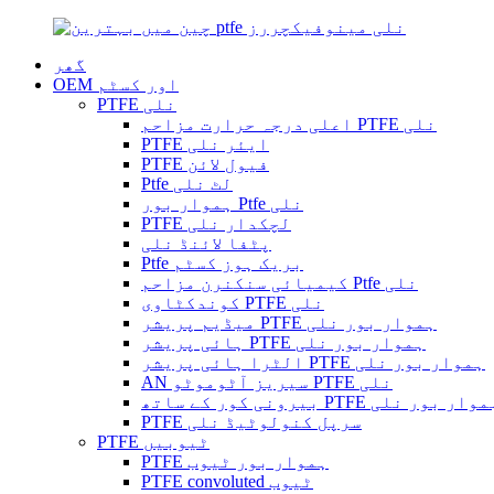
گھر
OEM اور کسٹم
PTFE نلی
اعلی درجہ حرارت مزاحم PTFE نلی
PTFE ایئر نلی
PTFE فیول لائن
Ptfe لٹ نلی
ہموار بور Ptfe نلی
PTFE لچکدار نلی
پٹفا لائنڈ نلی
Ptfe بریک ہوز کسٹم
کیمیائی سنکنرن مزاحم Ptfe نلی
کوندکٹاوی PTFE نلی
میڈیم پریشر PTFE ہموار بور نلی
ہائی پریشر PTFE ہموار بور نلی
الٹرا ہائی پریشر PTFE ہموار بور نلی
AN سیریز آٹوموٹو PTFE نلی
رونی کور کے ساتھ PTFE ہموار بور نلی
PTFE سرپل کنولوٹیڈ نلی
PTFE ٹیوبیں
PTFE ہموار بور ٹیوب
PTFE convoluted ٹیوب