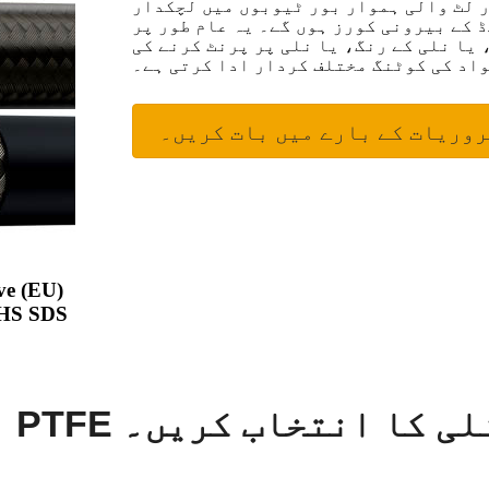
ر لٹ والی ہموار بور ٹیوبوں میں لچکدار
نی کورز ہوں گے۔ یہ عام طور پر SS تار کی چوٹی کی تہہ کی
یا نلی کے رنگ، یا نلی پر پرنٹ کرنے کی
واد کی کوٹنگ مختلف کردار ادا کرتی ہے۔
روریات کے بارے میں بات کریں۔
GHS SDS
نی PTFE ہموار بور نلی کا انتخاب کریں۔