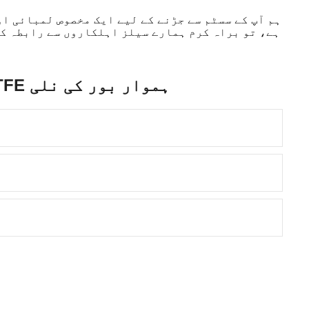
ہم آپ کے سسٹم سے جڑنے کے لیے ایک مخصوص لمبائی او
ہے، تو براہ کرم ہمارے سیلز اہلکاروں سے رابطہ کر
PVC/PU کوٹنگ کے ساتھ PTFE ہموار بور کی نلی