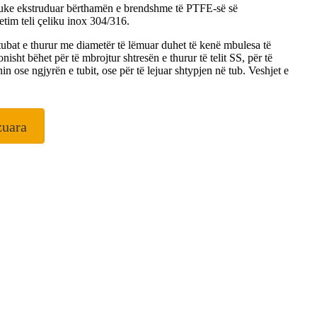
duke ekstruduar bërthamën e brendshme të PTFE-së së
im teli çeliku inox 304/316.
tubat e thurur me diametër të lëmuar duhet të kenë mbulesa të
nisht bëhet për të mbrojtur shtresën e thurur të telit SS, për të
in ose ngjyrën e tubit, ose për të lejuar shtypjen në tub. Veshjet e
zuara