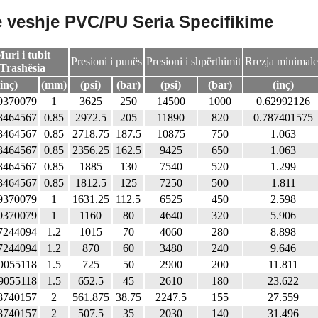
 veshje PVC/PU Seria Specifikime
uri i tubit
Presioni i punës
Presioni i shpërthimit
Rrezja minimale
Trashësia
(inç)
(mm)
(psi)
(bar)
(psi)
(bar)
(inç)
9370079
1
3625
250
14500
1000
0.62992126
3464567
0.85
2972.5
205
11890
820
0.787401575
3464567
0.85
2718.75
187.5
10875
750
1.063
3464567
0.85
2356.25
162.5
9425
650
1.063
3464567
0.85
1885
130
7540
520
1.299
3464567
0.85
1812.5
125
7250
500
1.811
9370079
1
1631.25
112.5
6525
450
2.598
9370079
1
1160
80
4640
320
5.906
7244094
1.2
1015
70
4060
280
8.898
7244094
1.2
870
60
3480
240
9.646
9055118
1.5
725
50
2900
200
11.811
9055118
1.5
652.5
45
2610
180
23.622
8740157
2
561.875
38.75
2247.5
155
27.559
8740157
2
507.5
35
2030
140
31.496