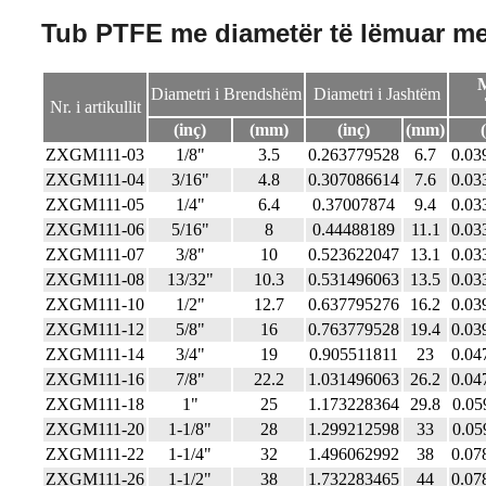
Tub PTFE me diametër të lëmuar me
M
Diametri i Brendshëm
Diametri i Jashtëm
Nr. i artikullit
(inç)
(mm)
(inç)
(mm)
ZXGM111-03
1/8"
3.5
0.263779528
6.7
0.03
ZXGM111-04
3/16"
4.8
0.307086614
7.6
0.03
ZXGM111-05
1/4"
6.4
0.37007874
9.4
0.03
ZXGM111-06
5/16"
8
0.44488189
11.1
0.03
ZXGM111-07
3/8"
10
0.523622047
13.1
0.03
ZXGM111-08
13/32"
10.3
0.531496063
13.5
0.03
ZXGM111-10
1/2"
12.7
0.637795276
16.2
0.03
ZXGM111-12
5/8"
16
0.763779528
19.4
0.03
ZXGM111-14
3/4"
19
0.905511811
23
0.04
ZXGM111-16
7/8"
22.2
1.031496063
26.2
0.04
ZXGM111-18
1"
25
1.173228364
29.8
0.05
ZXGM111-20
1-1/8"
28
1.299212598
33
0.05
ZXGM111-22
1-1/4"
32
1.496062992
38
0.07
ZXGM111-26
1-1/2"
38
1.732283465
44
0.07