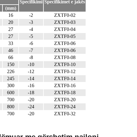
Specifikimi
Specifikimet e jakës
(mm)
16
-2
ZXTF0-02
20
-3
ZXTF0-03
27
-4
ZXTF0-04
27
-5
ZXTF0-05
33
-6
ZXTF0-06
46
-7
ZXTF0-06
66
-8
ZXTF0-08
150
-10
ZXTF0-10
226
-12
ZXTF0-12
245
-14
ZXTF0-14
300
-16
ZXTF0-16
600
-18
ZXTF0-18
700
-20
ZXTF0-20
800
-24
ZXTF0-24
700
-20
ZXTF0-32
lëmuar me gërshetim najloni