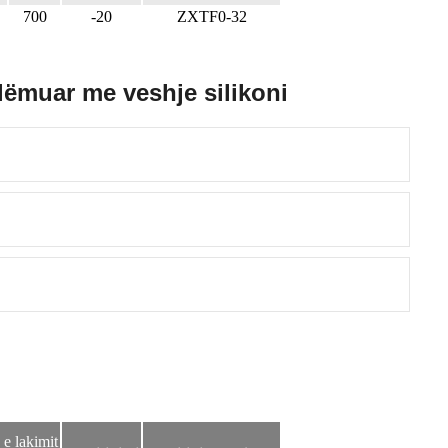
700
-20
ZXTF0-32
lëmuar me veshje silikoni
 e lakimit