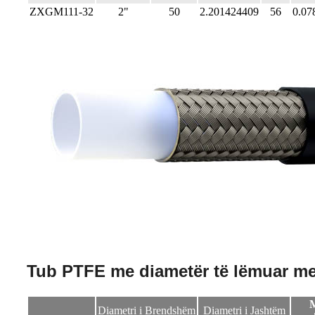
ZXGM111-32
2"
50
2.201424409
56
0.07
Tub PTFE me diametër të lëmuar me v
M
Diametri i Brendshëm
Diametri i Jashtëm