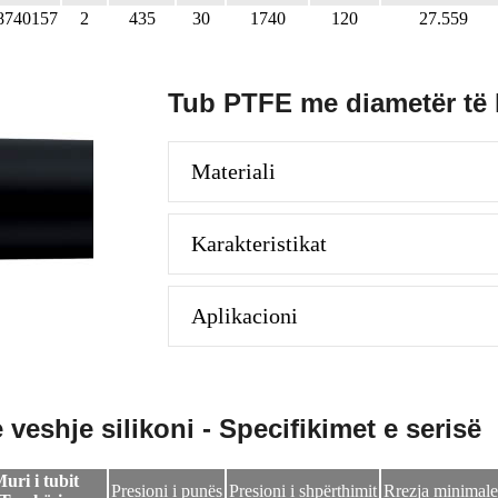
8740157
2
435
30
1740
120
27.559
Tub PTFE me diametër të 
Materiali
Karakteristikat
Aplikacioni
eshje silikoni - Specifikimet e serisë
uri i tubit
Presioni i punës
Presioni i shpërthimit
Rrezja minimale