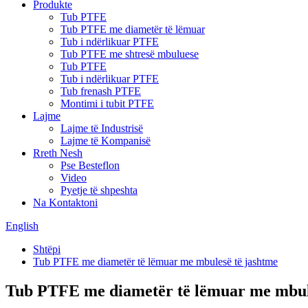
Produkte
Tub PTFE
Tub PTFE me diametër të lëmuar
Tub i ndërlikuar PTFE
Tub PTFE me shtresë mbuluese
Tub PTFE
Tub i ndërlikuar PTFE
Tub frenash PTFE
Montimi i tubit PTFE
Lajme
Lajme të Industrisë
Lajme të Kompanisë
Rreth Nesh
Pse Besteflon
Video
Pyetje të shpeshta
Na Kontaktoni
English
Shtëpi
Tub PTFE me diametër të lëmuar me mbulesë të jashtme
Tub PTFE me diametër të lëmuar me mbul