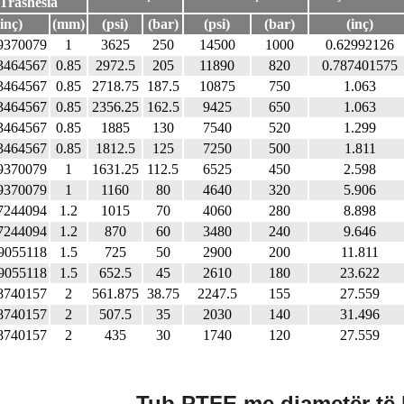
Trashësia
(inç)
(mm)
(psi)
(bar)
(psi)
(bar)
(inç)
9370079
1
3625
250
14500
1000
0.62992126
3464567
0.85
2972.5
205
11890
820
0.787401575
3464567
0.85
2718.75
187.5
10875
750
1.063
3464567
0.85
2356.25
162.5
9425
650
1.063
3464567
0.85
1885
130
7540
520
1.299
3464567
0.85
1812.5
125
7250
500
1.811
9370079
1
1631.25
112.5
6525
450
2.598
9370079
1
1160
80
4640
320
5.906
7244094
1.2
1015
70
4060
280
8.898
7244094
1.2
870
60
3480
240
9.646
9055118
1.5
725
50
2900
200
11.811
9055118
1.5
652.5
45
2610
180
23.622
8740157
2
561.875
38.75
2247.5
155
27.559
8740157
2
507.5
35
2030
140
31.496
8740157
2
435
30
1740
120
27.559
Tub PTFE me diametër të 