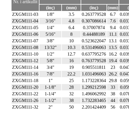
Nr. i artikullit
(inç)
(mm)
(inç)
(mm)
ZXGM111-03
1/8"
3.5
0.263779528
6.7
0.03
ZXGM111-04
3/16"
4.8
0.307086614
7.6
0.03
ZXGM111-05
1/4"
6.4
0.37007874
9.4
0.03
ZXGM111-06
5/16"
8
0.44488189
11.1
0.03
ZXGM111-07
3/8"
10
0.523622047
13.1
0.03
ZXGM111-08
13/32"
10.3
0.531496063
13.5
0.03
ZXGM111-10
1/2"
12.7
0.637795276
16.2
0.03
ZXGM111-12
5/8"
16
0.763779528
19.4
0.03
ZXGM111-14
3/4"
19
0.905511811
23
0.04
ZXGM111-16
7/8"
22.2
1.031496063
26.2
0.04
ZXGM111-18
1"
25
1.173228364
29.8
0.05
ZXGM111-20
1-1/8"
28
1.299212598
33
0.05
ZXGM111-22
1-1/4"
32
1.496062992
38
0.07
ZXGM111-26
1-1/2"
38
1.732283465
44
0.07
ZXGM111-32
2"
50
2.201424409
56
0.07