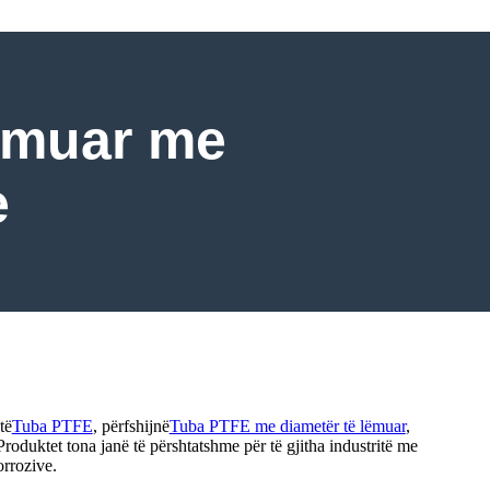
ëmuar me
e
të
Tuba PTFE
, përfshijnë
Tuba PTFE me diametër të lëmuar
,
Produktet tona janë të përshtatshme për të gjitha industritë me
orrozive.