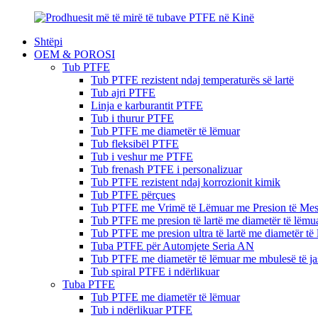
Shtëpi
OEM & POROSI
Tub PTFE
Tub PTFE rezistent ndaj temperaturës së lartë
Tub ajri PTFE
Linja e karburantit PTFE
Tub i thurur PTFE
Tub PTFE me diametër të lëmuar
Tub fleksibël PTFE
Tub i veshur me PTFE
Tub frenash PTFE i personalizuar
Tub PTFE rezistent ndaj korrozionit kimik
Tub PTFE përçues
Tub PTFE me Vrimë të Lëmuar me Presion të Me
Tub PTFE me presion të lartë me diametër të lëmu
Tub PTFE me presion ultra të lartë me diametër të
Tuba PTFE për Automjete Seria AN
Tub PTFE me diametër të lëmuar me mbulesë të j
Tub spiral PTFE i ndërlikuar
Tuba PTFE
Tub PTFE me diametër të lëmuar
Tub i ndërlikuar PTFE