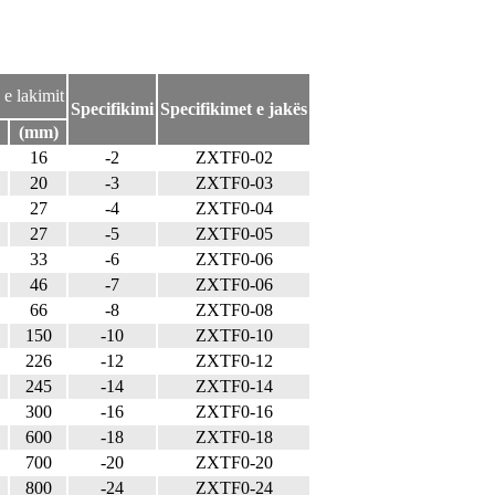
 e lakimit
Specifikimi
Specifikimet e jakës
(mm)
16
-2
ZXTF0-02
20
-3
ZXTF0-03
27
-4
ZXTF0-04
27
-5
ZXTF0-05
33
-6
ZXTF0-06
46
-7
ZXTF0-06
66
-8
ZXTF0-08
150
-10
ZXTF0-10
226
-12
ZXTF0-12
245
-14
ZXTF0-14
300
-16
ZXTF0-16
600
-18
ZXTF0-18
700
-20
ZXTF0-20
800
-24
ZXTF0-24