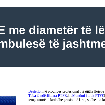
E me diametër të l
mbulesë të jashtm
Besteflon
një prodhues profesional i të gjitha llojeve 
Tuba të ndërlikuara PTFE
dhe
Montimi i tubit PTFE
temperaturë të lartë dhe presion të lartë, si dhe ato k