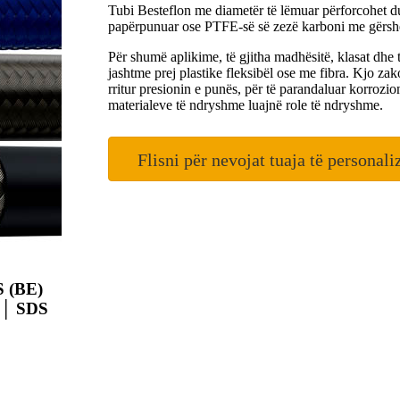
Tubi Besteflon me diametër të lëmuar përforcohet 
papërpunuar ose PTFE-së së zezë karboni me gërshet
Për shumë aplikime, të gjitha madhësitë, klasat dhe 
jashtme prej plastike fleksibël ose me fibra. Kjo zako
rritur presionin e punës, për të parandaluar korrozion
materialeve të ndryshme luajnë role të ndryshme.
Flisni për nevojat tuaja të personali
S (BE)
 │ SDS