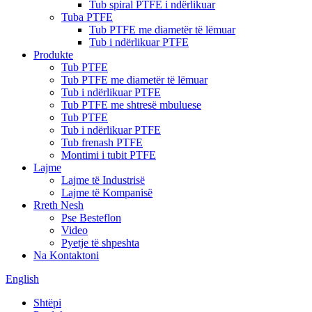
Tub spiral PTFE i ndërlikuar
Tuba PTFE
Tub PTFE me diametër të lëmuar
Tub i ndërlikuar PTFE
Produkte
Tub PTFE
Tub PTFE me diametër të lëmuar
Tub i ndërlikuar PTFE
Tub PTFE me shtresë mbuluese
Tub PTFE
Tub i ndërlikuar PTFE
Tub frenash PTFE
Montimi i tubit PTFE
Lajme
Lajme të Industrisë
Lajme të Kompanisë
Rreth Nesh
Pse Besteflon
Video
Pyetje të shpeshta
Na Kontaktoni
English
Shtëpi