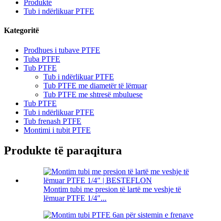
Produkte
Tub i ndërlikuar PTFE
Kategoritë
Prodhues i tubave PTFE
Tuba PTFE
Tub PTFE
Tub i ndërlikuar PTFE
Tub PTFE me diametër të lëmuar
Tub PTFE me shtresë mbuluese
Tub PTFE
Tub i ndërlikuar PTFE
Tub frenash PTFE
Montimi i tubit PTFE
Produkte të paraqitura
Montim tubi me presion të lartë me veshje të
lëmuar PTFE 1/4″...