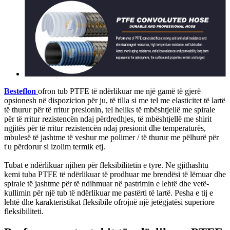
Besteflon
ofron tub PTFE të ndërlikuar me një gamë të gjerë
opsionesh në dispozicion për ju, të tilla si me tel me elasticitet të lartë
të thurur për të rritur presionin, tel heliks të mbështjellë me spirale
për të rritur rezistencën ndaj përdredhjes, të mbështjellë me shirit
ngjitës për të rritur rezistencën ndaj presionit dhe temperaturës,
mbulesë të jashtme të veshur me polimer / të thurur me pëlhurë për
t'u përdorur si izolim termik etj.
Tubat e ndërlikuar njihen për fleksibilitetin e tyre. Ne gjithashtu
kemi tuba PTFE të ndërlikuar të prodhuar me brendësi të lëmuar dhe
spirale të jashtme për të ndihmuar në pastrimin e lehtë dhe vetë-
kullimin për një tub të ndërlikuar me pastërti të lartë. Pesha e tij e
lehtë dhe karakteristikat fleksibile ofrojnë një jetëgjatësi superiore
fleksibiliteti.