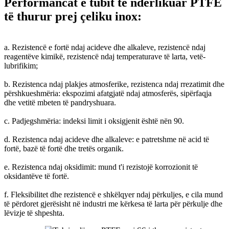
Performancat e tubit të ndërlikuar PTFE
të thurur prej çeliku inox:
a. Rezistencë e fortë ndaj acideve dhe alkaleve, rezistencë ndaj
reagentëve kimikë, rezistencë ndaj temperaturave të larta, vetë-
lubrifikim;
b. Rezistenca ndaj plakjes atmosferike, rezistenca ndaj rrezatimit dhe
përshkueshmëria: ekspozimi afatgjatë ndaj atmosferës, sipërfaqja
dhe vetitë mbeten të pandryshuara.
c. Padjegshmëria: indeksi limit i oksigjenit është nën 90.
d. Rezistenca ndaj acideve dhe alkaleve: e patretshme në acid të
fortë, bazë të fortë dhe tretës organik.
e. Rezistenca ndaj oksidimit: mund t'i rezistojë korrozionit të
oksidantëve të fortë.
f. Fleksibilitet dhe rezistencë e shkëlqyer ndaj përkuljes, e cila mund
të përdoret gjerësisht në industri me kërkesa të larta për përkulje dhe
lëvizje të shpeshta.