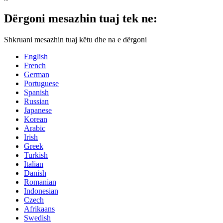
Dërgoni mesazhin tuaj tek ne:
Shkruani mesazhin tuaj këtu dhe na e dërgoni
English
French
German
Portuguese
Spanish
Russian
Japanese
Korean
Arabic
Irish
Greek
Turkish
Italian
Danish
Romanian
Indonesian
Czech
Afrikaans
Swedish