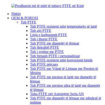
Shtëpi
OEM & POROSI
Tub PTFE
Tub PTFE rezistent ndaj temperaturës së lartë
Tub ajri PTFE
Linja e karburantit PTFE
Tub i thurur PTFE
Tub PTFE me diametër të lëmuar
Tub fleksibël PTFE
Tub i veshur me PTFE
Tub frenash PTFE i personalizuar
Tub PTFE rezistent ndaj korrozionit kimik
Tub PTFE përçues
Tub PTFE me Vrimë të Lëmuar me Presion të
Mesëm
Tub PTFE me presion të lartë me diametër të
lëmuar
Tub PTFE me presion ultra të lartë me diametër
të lëmuar
Tuba PTFE për Automjete Seria AN
Tub PTFE me diametër të lëmuar me mbulesë të
jashtme