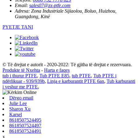
Email:
sales07@zx-ptfe.com
Adresa:
Zona Industriale Sijiaolou, Boluo, Huizhou,
Guangdong, Kinë
PYETJE TANI
© Të drejtat e autorit - 2020-2022: Të gjitha të drejtat e rezervuara.
Produkte të Nxehta
-
Harta e faqes
tub i thurur PTFE
,
Tub PTFE E85
,
tub PTFE
,
Tub PTFE i
ndërlikuar - 939/939b
,
Linja e karburantit PTFE 6an
,
Tub karburanti
i veshur me PTFE
,
Dërgo email
Julie Lee
Sharon Xu
Karsel
8618507524495
8618507524497
8618507524491
x